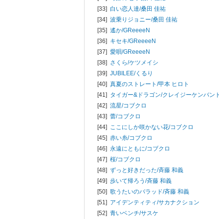
[33]
白い恋人達/
桑田 佳祐
[34]
波乗りジョニー/
桑田 佳祐
[35]
遙か/
GReeeeN
[36]
キセキ/
GReeeeN
[37]
愛唄/
GReeeeN
[38]
さくら/
ケツメイシ
[39]
JUBILEE/
くるり
[40]
真夏のストレート/
甲本 ヒロト
[41]
タイガー&ドラゴン/
クレイジーケンバン
[42]
流星/
コブクロ
[43]
蕾/
コブクロ
[44]
ここにしか咲かない花/
コブクロ
[45]
赤い糸/
コブクロ
[46]
永遠にともに/
コブクロ
[47]
桜/
コブクロ
[48]
ずっと好きだった/
斉藤 和義
[49]
歩いて帰ろう/
斉藤 和義
[50]
歌うたいのバラッド/
斉藤 和義
[51]
アイデンティティ/
サカナクション
[52]
青いベンチ/
サスケ