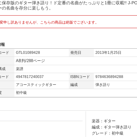
に保存版のギター弾き語り！ド定番の名曲がたっぷりと1冊に収載!! J-P
ーの名曲を存分に楽しもう。
変申し訳ありませんが、こちらの商品は絶版でございます。
情報
コード
GTL01089428
発売日
2013年1月25日
AB判/288ページ
構成
楽譜
コード
4947817240037
ISBNコード
9784636894288
アコースティックギター
編成
弾き語り
度
初中級
楽器：ギター
編成：ギター弾き語り
グレード：初中級