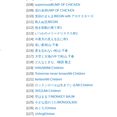
[108]
supernova/
BUMP OF CHICKEN
[109]
花の名/
BUMP OF CHICKEN
[110]
笑顔のまんま/
BEGIN with アホナスターズ
[111]
島人ぬ宝/
BEGIN
[112]
熱き鼓動の果て/
B'z
[113]
いつかのメリークリスマス/
B'z
[114]
今夜月の見える丘に/
B'z
[115]
長い夜/
松山 千春
ド
[116]
君を忘れない/
松山 千春
[117]
大空と大地の中で/
松山 千春
[118]
どんなときも。/
槇原 敬之
[119]
HANABI/
Mr.Children
[120]
Tomorrow never knows/
Mr.Children
[121]
fanfare/
Mr.Children
[122]
ロックンロールは生きている/
Mr.Children
[123]
365日/
Mr.Children
[124]
空はまるで/
MONKEY MAJIK
[125]
小さな恋のうた/
MONGOL800
[126]
めぐろ川/
miwa
[127]
chAngE/
miwa