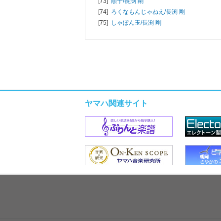
[73]
順子/
長渕 剛
[74]
ろくなもんじゃねえ/
長渕 剛
[75]
しゃぼん玉/
長渕 剛
ヤマハ関連サイト