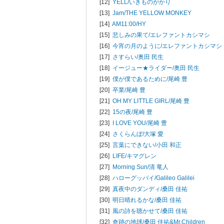
[12]
YELL/
いきものがかり
[13]
Jam/
THE YELLOW MONKEY
[14]
AM11:00/
HY
[15]
悲しみの果て/
エレファントカシマシ
[16]
今宵の月のように/
エレファントカシマシ
[17]
さすらい/
奥田 民生
[18]
イージュー★ライダー/
奥田 民生
[19]
僕が僕であるために/
尾崎 豊
[20]
卒業/
尾崎 豊
[21]
OH MY LITTLE GIRL/
尾崎 豊
[22]
15の夜/
尾崎 豊
[23]
I LOVE YOU/
尾崎 豊
[24]
さくらんぼ/
大塚 愛
[25]
言葉にできない/
小田 和正
[26]
LIFE/
キマグレン
[27]
Morning Sun/
清 竜人
[28]
ハローグッバイ/
Galileo Galilei
[29]
真夜中のダンディ/
桑田 佳祐
[30]
明日晴れるかな/
桑田 佳祐
[31]
風の詩を聴かせて/
桑田 佳祐
[32]
奇跡の地球/
桑田 佳祐&Mr.Children