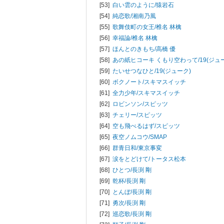
[53]
白い雲のように/
猿岩石
[54]
純恋歌/
湘南乃風
[55]
歌舞伎町の女王/
椎名 林檎
[56]
幸福論/
椎名 林檎
[57]
ほんとのきもち/
高橋 優
[58]
あの紙ヒコーキ くもり空わって/
19(ジュ
[59]
たいせつなひと/
19(ジューク)
[60]
ボクノート/
スキマスイッチ
[61]
全力少年/
スキマスイッチ
[62]
ロビンソン/
スピッツ
[63]
チェリー/
スピッツ
[64]
空も飛べるはず/
スピッツ
[65]
夜空ノムコウ/
SMAP
[66]
群青日和/
東京事変
[67]
涙をとどけて/
トータス松本
[68]
ひとつ/
長渕 剛
[69]
乾杯/
長渕 剛
[70]
とんぼ/
長渕 剛
[71]
勇次/
長渕 剛
[72]
巡恋歌/
長渕 剛