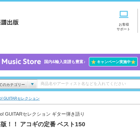
お客様
サポート
★
★
国内&輸入楽譜も豊富♪
キャンペーン実施中
てのカテゴリー
Go! GUITARセレクション
Go! GUITARセレクション ギター弾き語り
版！！ アコギの定番 ベスト150