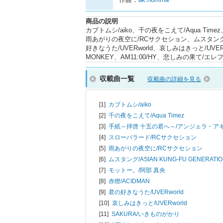
商品の説明
カブトムシ/aiko、千の夜をこえて/Aqua T
雨あがりの夜空に/RCサクセション、ムスタング/AS
好きなうた/UVERworld、哀しみはきっと/UVER
MONKEY、AM11:00/HY、悲しみの果て
収載曲一覧
収載曲の詳細を見る
[1]
カブトムシ/
aiko
[2]
千の夜をこえて/
Aqua Timez
[3]
手紙～拝啓 十五の君へ～/
アンジェラ・ア
[4]
スローバラード/
RCサクセション
[5]
雨あがりの夜空に/
RCサクセション
[6]
ムスタング/
ASIAN KUNG-FU GENERATI
[7]
モットー。/
阿部 真央
[8]
赤燈/
ACIDMAN
[9]
君の好きなうた/
UVERworld
[10]
哀しみはきっと/
UVERworld
[11]
SAKURA/
いきものがかり