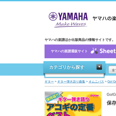
ヤマハの楽譜ほか出版商品の情報サイトです。
ヤマハの楽譜通販サイト
カテゴリから探す
全
ギター
>
ギター弾き語り曲集
>
オムニバス
>
Go! 
Go!
保存