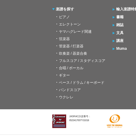
楽譜を探す
輸入楽譜特
ピアノ
書籍
エレクトーン
雑誌
ヤマハグレード関連
文具
弦楽器
講座
管楽器 / 打楽器
Muma
吹奏楽 / 器楽合奏
フルスコア / スタディスコア
合唱 / ボーカル
ギター
ベース / ドラム / キーボード
バンドスコア
ウクレレ
JASRAC許諾番号：
6523417007Y31018