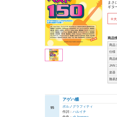
まさ
ギタ
※大
商品
商品
仕様
商品
JAN
楽器
難易
アゲハ蝶
ポルノグラフィティ
95
作詞：
ハルイチ
作曲：
ak.homma