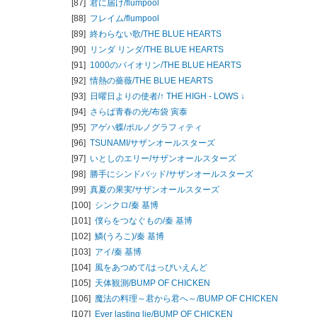
[87]
君に届け/
flumpool
[88]
フレイム/
flumpool
[89]
終わらない歌/
THE BLUE HEARTS
[90]
リンダ リンダ/
THE BLUE HEARTS
[91]
1000のバイオリン/
THE BLUE HEARTS
[92]
情熱の薔薇/
THE BLUE HEARTS
[93]
日曜日よりの使者/
↑ THE HIGH - LOWS ↓
[94]
さらば青春の光/
布袋 寅泰
[95]
アゲハ蝶/
ポルノグラフィティ
[96]
TSUNAMI/
サザンオールスターズ
[97]
いとしのエリー/
サザンオールスターズ
[98]
勝手にシンドバッド/
サザンオールスターズ
[99]
真夏の果実/
サザンオールスターズ
[100]
シンクロ/
秦 基博
[101]
僕らをつなぐもの/
秦 基博
[102]
鱗(うろこ)/
秦 基博
[103]
アイ/
秦 基博
[104]
風をあつめて/
はっぴいえんど
[105]
天体観測/
BUMP OF CHICKEN
[106]
魔法の料理～君から君へ～/
BUMP OF CHICKEN
[107]
Ever lasting lie/
BUMP OF CHICKEN