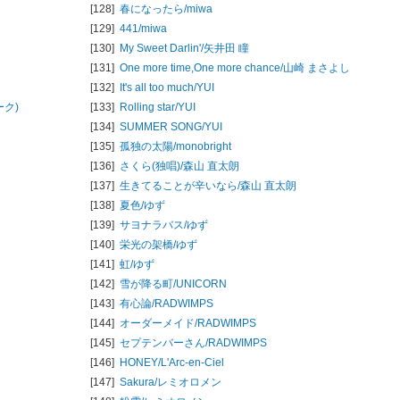
[128]
春になったら/
miwa
[129]
441/
miwa
[130]
My Sweet Darlin'/
矢井田 瞳
[131]
One more time,One more chance/
山崎 まさよし
[132]
It's all too much/
YUI
ーク)
[133]
Rolling star/
YUI
[134]
SUMMER SONG/
YUI
[135]
孤独の太陽/
monobright
[136]
さくら(独唱)/
森山 直太朗
[137]
生きてることが辛いなら/
森山 直太朗
[138]
夏色/
ゆず
[139]
サヨナラバス/
ゆず
[140]
栄光の架橋/
ゆず
[141]
虹/
ゆず
[142]
雪が降る町/
UNICORN
[143]
有心論/
RADWIMPS
[144]
オーダーメイド/
RADWIMPS
[145]
セプテンバーさん/
RADWIMPS
[146]
HONEY/
L'Arc-en-Ciel
[147]
Sakura/
レミオロメン