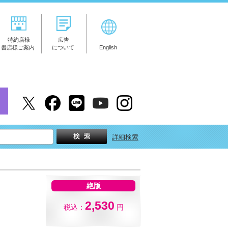
特約店様
広告
書店様ご案内
について
English
詳細検索
絶版
2,530
税込：
円