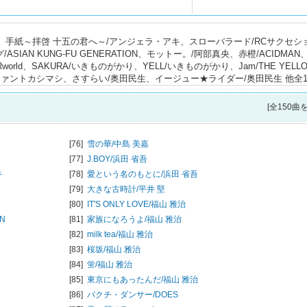
imez、手紙～拝啓 十五の君へ～/アンジェラ・アキ、スローバラード/RCサクセシ
IAN KUNG-FU GENERATION、モットー。/阿部真央、赤橙/ACIDMAN
world、SAKURA/いきものがかり、YELL/いきものがかり、Jam/THE YELL
/エレファントカシマシ、さすらい/奥田民生、イージュー★ライダー/奥田民生 他全1
[全150曲
[76]
雪の華/
中島 美嘉
[77]
J.BOY/
浜田 省吾
キ
[78]
愛という名のもとに/
浜田 省吾
[79]
大きな古時計/
平井 堅
[80]
IT'S ONLY LOVE/
福山 雅治
ON
[81]
家族になろうよ/
福山 雅治
[82]
milk tea/
福山 雅治
[83]
桜坂/
福山 雅治
[84]
蛍/
福山 雅治
[85]
東京にもあったんだ/
福山 雅治
[86]
バクチ・ダンサー/
DOES