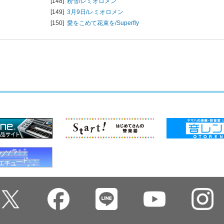
[148]
粉雪/
レミオロメン
[149]
3月9日/
レミオロメン
[150]
愛をこめて花束を/
Superfly