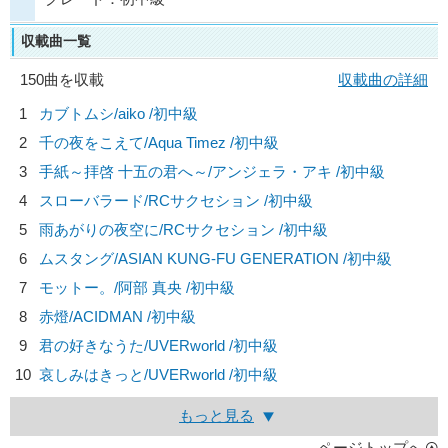
収載曲一覧
150曲を収載
収載曲の詳細
1
カブトムシ/
aiko
/初中級
2
千の夜をこえて/
Aqua Timez
/初中級
3
手紙～拝啓 十五の君へ～/
アンジェラ・アキ
/初中級
4
スローバラード/
RCサクセション
/初中級
5
雨あがりの夜空に/
RCサクセション
/初中級
6
ムスタング/
ASIAN KUNG-FU GENERATION
/初中級
7
モットー。/
阿部 真央
/初中級
8
赤燈/
ACIDMAN
/初中級
9
君の好きなうた/
UVERworld
/初中級
10
哀しみはきっと/
UVERworld
/初中級
もっと見る
ページトップへ