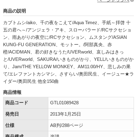
商品の説明
カブトムシ/aiko、千の夜をこえて/Aqua Timez、手紙～拝啓 十
五の君へ～/アンジェラ・アキ、スローバラード/RCサクセショ
ン、雨あがりの夜空に/RCサクセション、ムスタング/ASIAN
KUNG-FU GENERATION、モットー。/阿部真央、赤
橙/ACIDMAN、君の好きなうた/UVERworld、哀しみはきっ
と/UVERworld、SAKURA/いきものがかり、YELL/いきものがか
り、Jam/THE YELLOW MONKEY、AM11:00/HY、悲しみの果
て/エレファントカシマシ、さすらい/奥田民生、イージュー★ラ
イダー/奥田民生 他全150曲
商品情報
商品コード
GTL01089428
発売日
2013年1月25日
仕様
AB判/288ページ
商品構成
楽譜