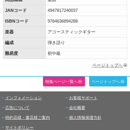
JANコード
4947817240037
ISBNコード
9784636894288
楽器
アコースティックギター
編成
弾き語り
難易度
初中級
ページトップへ
特集ページ一覧へ
ページトップへ
インフォメーション
お客様サポート
広告について
会社概要
特約店様・書店様ご案内
個人情報保護方針
サイトポリシー