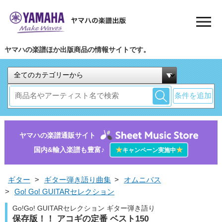
ヤマハの楽譜ほか出版商品の情報サイトです。
条件を追加
ヤマハの楽譜通販サイト
国内&輸入楽譜も豊富♪
★
★
キャンペーン実施中
ギター
>
ギター弾き語り曲集
>
オムニバス
>
Go! Go! GUITARセレクション
Go!Go! GUITARセレクション ギター弾き語り
保存版！！ アコギの定番 ベスト150