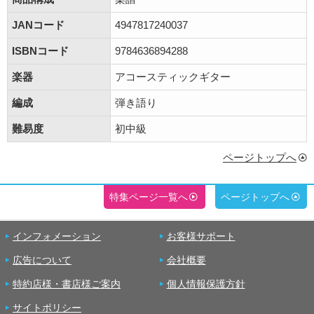
JANコード
4947817240037
ISBNコード
9784636894288
楽器
アコースティックギター
編成
弾き語り
難易度
初中級
ページトップへ
特集ページ一覧へ
ページトップへ
インフォメーション
お客様サポート
広告について
会社概要
特約店様・書店様ご案内
個人情報保護方針
サイトポリシー