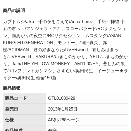
商品の説明
カブトムシ/aiko、千の夜をこえて/Aqua Timez、手紙～拝啓 十
五の君へ～/アンジェラ・アキ、スローバラード/RCサクセショ
ン、雨あがりの夜空に/RCサクセション、ムスタング/ASIAN
KUNG-FU GENERATION、モットー。/阿部真央、赤
橙/ACIDMAN、君の好きなうた/UVERworld、哀しみはきっ
と/UVERworld、SAKURA/いきものがかり、YELL/いきものがか
り、Jam/THE YELLOW MONKEY、AM11:00/HY、悲しみの果
て/エレファントカシマシ、さすらい/奥田民生、イージュー★ラ
イダー/奥田民生 他全150曲
商品情報
商品コード
GTL01089428
発売日
2013年1月25日
仕様
AB判/288ページ
商品構成
楽譜