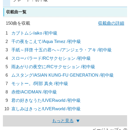
収載曲一覧
150曲を収載
収載曲の詳細
1
カブトムシ/
aiko
/初中級
2
千の夜をこえて/
Aqua Timez
/初中級
3
手紙～拝啓 十五の君へ～/
アンジェラ・アキ
/初中級
4
スローバラード/
RCサクセション
/初中級
5
雨あがりの夜空に/
RCサクセション
/初中級
6
ムスタング/
ASIAN KUNG-FU GENERATION
/初中級
7
モットー。/
阿部 真央
/初中級
8
赤燈/
ACIDMAN
/初中級
9
君の好きなうた/
UVERworld
/初中級
10
哀しみはきっと/
UVERworld
/初中級
もっと見る
ページトップへ