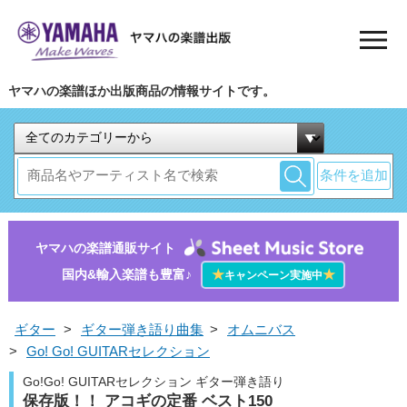
ヤマハの楽譜ほか出版商品の情報サイトです。
条件を追加
ヤマハの楽譜通販サイト
国内&輸入楽譜も豊富♪
★
★
キャンペーン実施中
ギター
>
ギター弾き語り曲集
>
オムニバス
>
Go! Go! GUITARセレクション
Go!Go! GUITARセレクション ギター弾き語り
保存版！！ アコギの定番 ベスト150