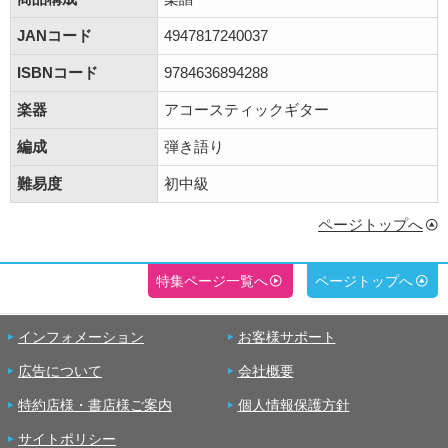
JANコード
4947817240037
ISBNコード
9784636894288
楽器
アコースティックギター
編成
弾き語り
難易度
初中級
ページトップへ
特集ページ一覧へ
ページトップへ
インフォメーション
お客様サポート
広告について
会社概要
特約店様・書店様ご案内
個人情報保護方針
サイトポリシー