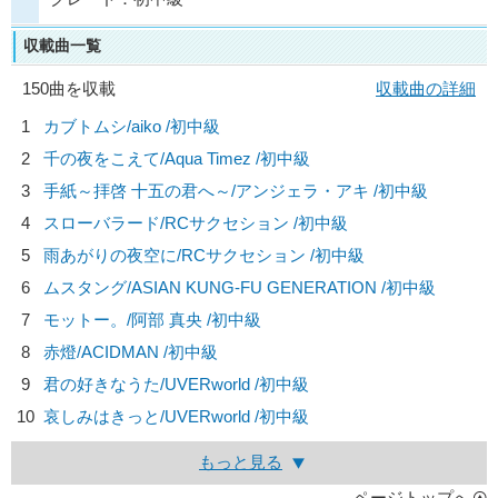
収載曲一覧
150曲を収載
収載曲の詳細
1
カブトムシ/
aiko
/初中級
2
千の夜をこえて/
Aqua Timez
/初中級
3
手紙～拝啓 十五の君へ～/
アンジェラ・アキ
/初中級
4
スローバラード/
RCサクセション
/初中級
5
雨あがりの夜空に/
RCサクセション
/初中級
6
ムスタング/
ASIAN KUNG-FU GENERATION
/初中級
7
モットー。/
阿部 真央
/初中級
8
赤燈/
ACIDMAN
/初中級
9
君の好きなうた/
UVERworld
/初中級
10
哀しみはきっと/
UVERworld
/初中級
もっと見る
ページトップへ