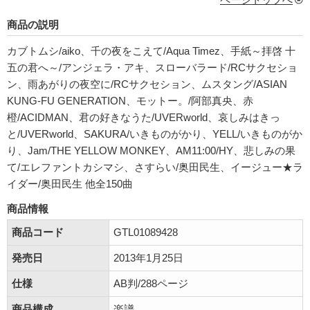
商品の説明
カブトムシ/aiko、千の夜をこえて/Aqua Timez、手紙～拝啓 十
五の君へ～/アンジェラ・アキ、スローバラード/RCサクセショ
ン、雨あがりの夜空に/RCサクセション、ムスタング/ASIAN
KUNG-FU GENERATION、モットー。/阿部真央、赤
橙/ACIDMAN、君の好きなうた/UVERworld、哀しみはきっ
と/UVERworld、SAKURA/いきものがかり、YELL/いきものがか
り、Jam/THE YELLOW MONKEY、AM11:00/HY、悲しみの果
て/エレファントカシマシ、さすらい/奥田民生、イージュー★ラ
イダー/奥田民生 他全150曲
商品情報
商品コード
GTL01089428
発売日
2013年1月25日
仕様
AB判/288ページ
商品構成
楽譜