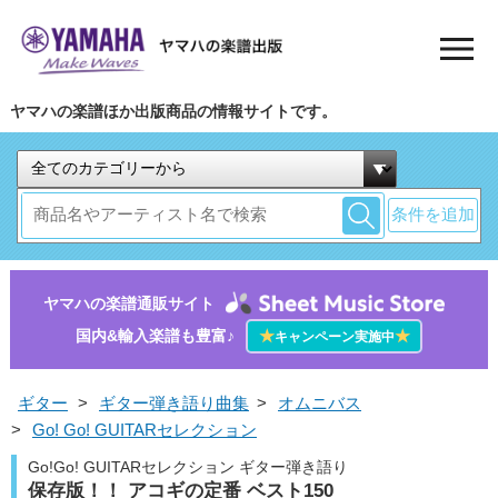
ヤマハの楽譜ほか出版商品の情報サイトです。
条件を追加
ヤマハの楽譜通販サイト
国内&輸入楽譜も豊富♪
★
★
キャンペーン実施中
ギター
>
ギター弾き語り曲集
>
オムニバス
>
Go! Go! GUITARセレクション
Go!Go! GUITARセレクション ギター弾き語り
保存版！！ アコギの定番 ベスト150