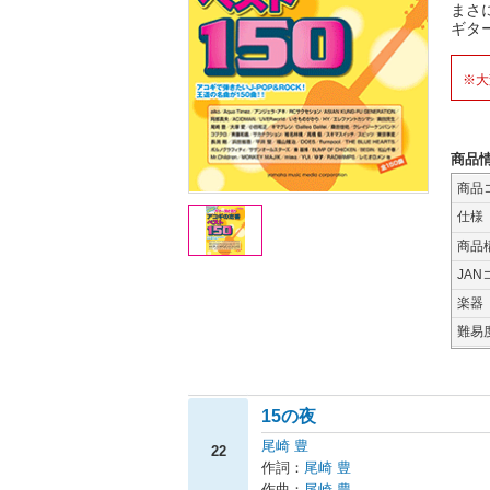
まさ
ギタ
※大
商品
商品
仕様
商品
JAN
楽器
難易
15の夜
尾崎 豊
22
作詞：
尾崎 豊
作曲：
尾崎 豊