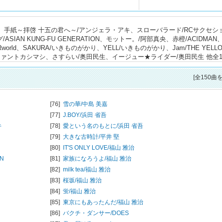
imez、手紙～拝啓 十五の君へ～/アンジェラ・アキ、スローバラード/RCサクセシ
IAN KUNG-FU GENERATION、モットー。/阿部真央、赤橙/ACIDMAN
world、SAKURA/いきものがかり、YELL/いきものがかり、Jam/THE YELL
/エレファントカシマシ、さすらい/奥田民生、イージュー★ライダー/奥田民生 他全1
[全150曲
[76]
雪の華/
中島 美嘉
[77]
J.BOY/
浜田 省吾
キ
[78]
愛という名のもとに/
浜田 省吾
[79]
大きな古時計/
平井 堅
[80]
IT'S ONLY LOVE/
福山 雅治
ON
[81]
家族になろうよ/
福山 雅治
[82]
milk tea/
福山 雅治
[83]
桜坂/
福山 雅治
[84]
蛍/
福山 雅治
[85]
東京にもあったんだ/
福山 雅治
[86]
バクチ・ダンサー/
DOES