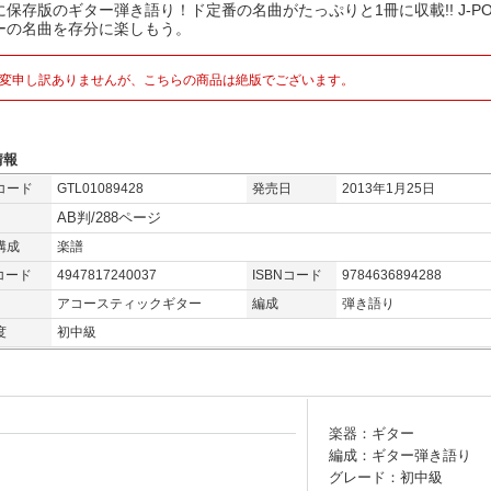
に保存版のギター弾き語り！ド定番の名曲がたっぷりと1冊に収載!! J-P
ーの名曲を存分に楽しもう。
変申し訳ありませんが、こちらの商品は絶版でございます。
情報
コード
GTL01089428
発売日
2013年1月25日
AB判/288ページ
構成
楽譜
コード
4947817240037
ISBNコード
9784636894288
アコースティックギター
編成
弾き語り
度
初中級
楽器：ギター
編成：ギター弾き語り
グレード：初中級