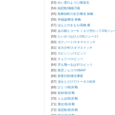
[53]
白い雲のように/
猿岩石
[54]
純恋歌/
湘南乃風
[55]
歌舞伎町の女王/
椎名 林檎
[56]
幸福論/
椎名 林檎
[57]
ほんとのきもち/
高橋 優
[58]
あの紙ヒコーキ くもり空わって/
19(ジュ
[59]
たいせつなひと/
19(ジューク)
[60]
ボクノート/
スキマスイッチ
[61]
全力少年/
スキマスイッチ
[62]
ロビンソン/
スピッツ
[63]
チェリー/
スピッツ
[64]
空も飛べるはず/
スピッツ
[65]
夜空ノムコウ/
SMAP
[66]
群青日和/
東京事変
[67]
涙をとどけて/
トータス松本
[68]
ひとつ/
長渕 剛
[69]
乾杯/
長渕 剛
[70]
とんぼ/
長渕 剛
[71]
勇次/
長渕 剛
[72]
巡恋歌/
長渕 剛