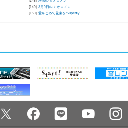
[148]
粉雪/
レミオロメン
[149]
3月9日/
レミオロメン
[150]
愛をこめて花束を/
Superfly