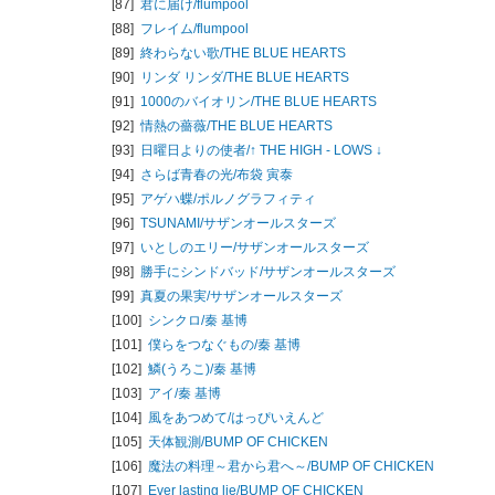
[87]
君に届け/
flumpool
[88]
フレイム/
flumpool
[89]
終わらない歌/
THE BLUE HEARTS
[90]
リンダ リンダ/
THE BLUE HEARTS
[91]
1000のバイオリン/
THE BLUE HEARTS
[92]
情熱の薔薇/
THE BLUE HEARTS
[93]
日曜日よりの使者/
↑ THE HIGH - LOWS ↓
[94]
さらば青春の光/
布袋 寅泰
[95]
アゲハ蝶/
ポルノグラフィティ
[96]
TSUNAMI/
サザンオールスターズ
[97]
いとしのエリー/
サザンオールスターズ
[98]
勝手にシンドバッド/
サザンオールスターズ
[99]
真夏の果実/
サザンオールスターズ
[100]
シンクロ/
秦 基博
[101]
僕らをつなぐもの/
秦 基博
[102]
鱗(うろこ)/
秦 基博
[103]
アイ/
秦 基博
[104]
風をあつめて/
はっぴいえんど
[105]
天体観測/
BUMP OF CHICKEN
[106]
魔法の料理～君から君へ～/
BUMP OF CHICKEN
[107]
Ever lasting lie/
BUMP OF CHICKEN