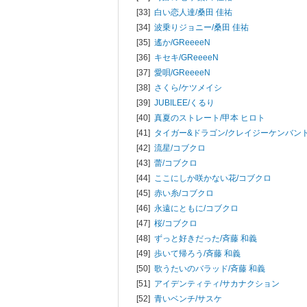
[33]
白い恋人達/
桑田 佳祐
[34]
波乗りジョニー/
桑田 佳祐
[35]
遙か/
GReeeeN
[36]
キセキ/
GReeeeN
[37]
愛唄/
GReeeeN
[38]
さくら/
ケツメイシ
[39]
JUBILEE/
くるり
[40]
真夏のストレート/
甲本 ヒロト
[41]
タイガー&ドラゴン/
クレイジーケンバン
[42]
流星/
コブクロ
[43]
蕾/
コブクロ
[44]
ここにしか咲かない花/
コブクロ
[45]
赤い糸/
コブクロ
[46]
永遠にともに/
コブクロ
[47]
桜/
コブクロ
[48]
ずっと好きだった/
斉藤 和義
[49]
歩いて帰ろう/
斉藤 和義
[50]
歌うたいのバラッド/
斉藤 和義
[51]
アイデンティティ/
サカナクション
[52]
青いベンチ/
サスケ