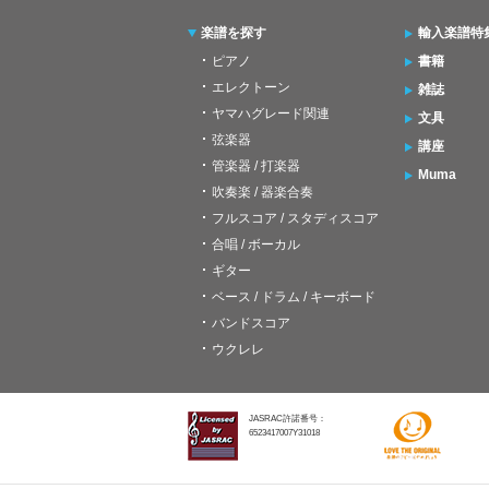
楽譜を探す
輸入楽譜特
ピアノ
書籍
エレクトーン
雑誌
ヤマハグレード関連
文具
弦楽器
講座
管楽器 / 打楽器
Muma
吹奏楽 / 器楽合奏
フルスコア / スタディスコア
合唱 / ボーカル
ギター
ベース / ドラム / キーボード
バンドスコア
ウクレレ
JASRAC許諾番号：
6523417007Y31018