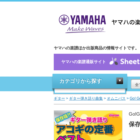
ヤマハの楽譜ほか出版商品の情報サイトです。
ヤマハの楽譜通販サイト
カテゴリから探す
全
ギター
>
ギター弾き語り曲集
>
オムニバス
>
Go! 
Go!
保存