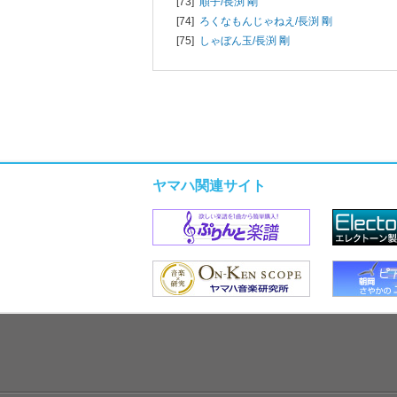
[73]
順子/
長渕 剛
[74]
ろくなもんじゃねえ/
長渕 剛
[75]
しゃぼん玉/
長渕 剛
ヤマハ関連サイト