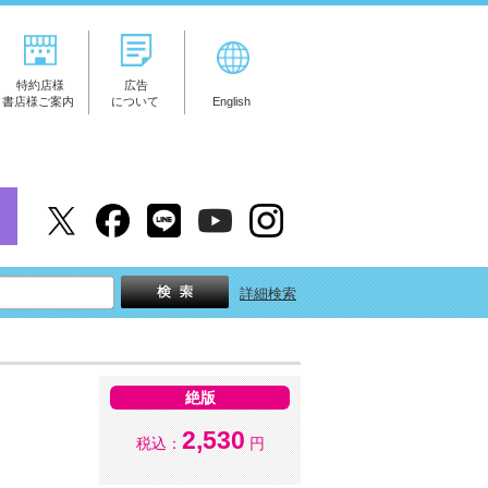
特約店様
広告
書店様ご案内
について
English
詳細検索
絶版
2,530
税込：
円