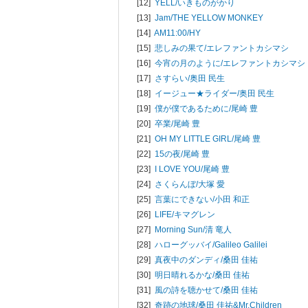
[12]
YELL/
いきものがかり
[13]
Jam/
THE YELLOW MONKEY
[14]
AM11:00/
HY
[15]
悲しみの果て/
エレファントカシマシ
[16]
今宵の月のように/
エレファントカシマシ
[17]
さすらい/
奥田 民生
[18]
イージュー★ライダー/
奥田 民生
[19]
僕が僕であるために/
尾崎 豊
[20]
卒業/
尾崎 豊
[21]
OH MY LITTLE GIRL/
尾崎 豊
[22]
15の夜/
尾崎 豊
[23]
I LOVE YOU/
尾崎 豊
[24]
さくらんぼ/
大塚 愛
[25]
言葉にできない/
小田 和正
[26]
LIFE/
キマグレン
[27]
Morning Sun/
清 竜人
[28]
ハローグッバイ/
Galileo Galilei
[29]
真夜中のダンディ/
桑田 佳祐
[30]
明日晴れるかな/
桑田 佳祐
[31]
風の詩を聴かせて/
桑田 佳祐
[32]
奇跡の地球/
桑田 佳祐&Mr.Children