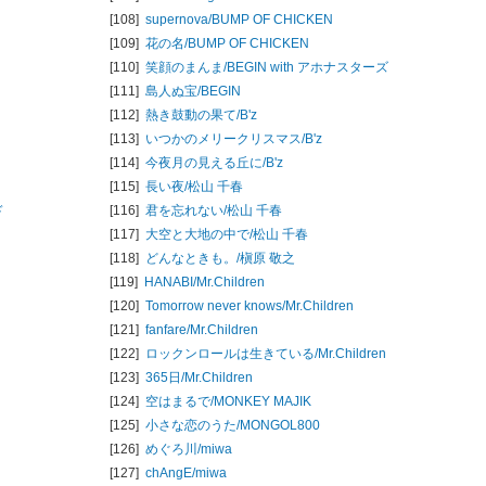
[108]
supernova/
BUMP OF CHICKEN
[109]
花の名/
BUMP OF CHICKEN
[110]
笑顔のまんま/
BEGIN with アホナスターズ
[111]
島人ぬ宝/
BEGIN
[112]
熱き鼓動の果て/
B'z
[113]
いつかのメリークリスマス/
B'z
[114]
今夜月の見える丘に/
B'z
[115]
長い夜/
松山 千春
ド
[116]
君を忘れない/
松山 千春
[117]
大空と大地の中で/
松山 千春
[118]
どんなときも。/
槇原 敬之
[119]
HANABI/
Mr.Children
[120]
Tomorrow never knows/
Mr.Children
[121]
fanfare/
Mr.Children
[122]
ロックンロールは生きている/
Mr.Children
[123]
365日/
Mr.Children
[124]
空はまるで/
MONKEY MAJIK
[125]
小さな恋のうた/
MONGOL800
[126]
めぐろ川/
miwa
[127]
chAngE/
miwa