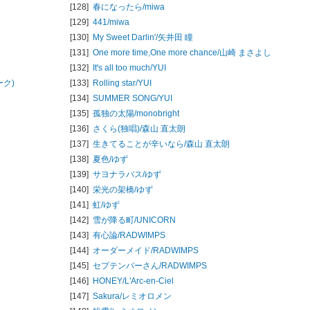
[128]
春になったら/
miwa
[129]
441/
miwa
[130]
My Sweet Darlin'/
矢井田 瞳
[131]
One more time,One more chance/
山崎 まさよし
[132]
It's all too much/
YUI
ーク)
[133]
Rolling star/
YUI
[134]
SUMMER SONG/
YUI
[135]
孤独の太陽/
monobright
[136]
さくら(独唱)/
森山 直太朗
[137]
生きてることが辛いなら/
森山 直太朗
[138]
夏色/
ゆず
[139]
サヨナラバス/
ゆず
[140]
栄光の架橋/
ゆず
[141]
虹/
ゆず
[142]
雪が降る町/
UNICORN
[143]
有心論/
RADWIMPS
[144]
オーダーメイド/
RADWIMPS
[145]
セプテンバーさん/
RADWIMPS
[146]
HONEY/
L'Arc-en-Ciel
[147]
Sakura/
レミオロメン