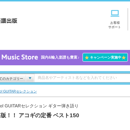
お客様
サポート
★
★
国内&輸入楽譜も豊富♪
キャンペーン実施中
てのカテゴリー
Go! GUITARセレクション
Go! GUITARセレクション ギター弾き語り
版！！ アコギの定番 ベスト150