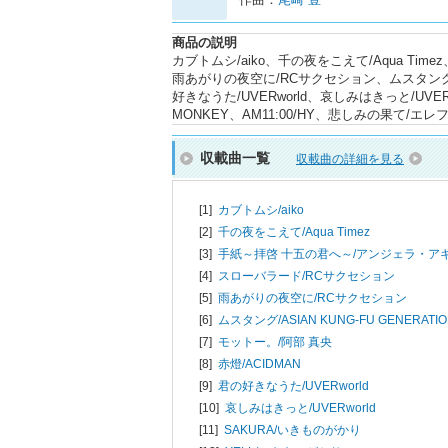
商品の説明
カブトムシ/aiko、千の夜をこえて/Aqua T
雨あがりの夜空に/RCサクセション、ムスタング/AS
好きなうた/UVERworld、哀しみはきっと/UVER
MONKEY、AM11:00/HY、悲しみの果て
収載曲一覧
収載曲の詳細を見る
[1]
カブトムシ/
aiko
[2]
千の夜をこえて/
Aqua Timez
[3]
手紙～拝啓 十五の君へ～/
アンジェラ・ア
[4]
スローバラード/
RCサクセション
[5]
雨あがりの夜空に/
RCサクセション
[6]
ムスタング/
ASIAN KUNG-FU GENERATI
[7]
モットー。/
阿部 真央
[8]
赤燈/
ACIDMAN
[9]
君の好きなうた/
UVERworld
[10]
哀しみはきっと/
UVERworld
[11]
SAKURA/
いきものがかり