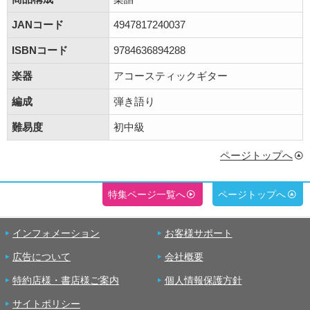
JANコード
4947817240037
ISBNコード
9784636894288
楽器
アコースティックギター
編成
弾き語り
難易度
初中級
ページトップへ
特集ページ一覧へ
ページトップへ
インフォメーション
お客様サポート
広告について
会社概要
特約店様・書店様ご案内
個人情報保護方針
サイトポリシー