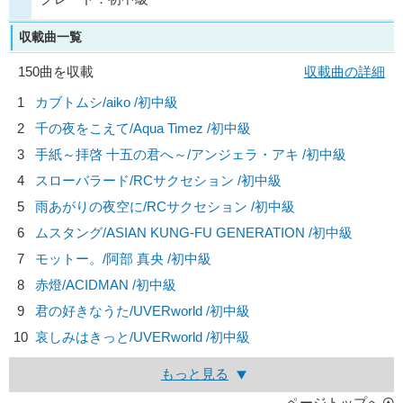
収載曲一覧
150曲を収載
収載曲の詳細
1
カブトムシ/
aiko
/初中級
2
千の夜をこえて/
Aqua Timez
/初中級
3
手紙～拝啓 十五の君へ～/
アンジェラ・アキ
/初中級
4
スローバラード/
RCサクセション
/初中級
5
雨あがりの夜空に/
RCサクセション
/初中級
6
ムスタング/
ASIAN KUNG-FU GENERATION
/初中級
7
モットー。/
阿部 真央
/初中級
8
赤燈/
ACIDMAN
/初中級
9
君の好きなうた/
UVERworld
/初中級
10
哀しみはきっと/
UVERworld
/初中級
もっと見る
ページトップへ