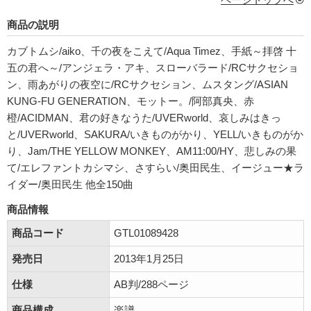
商品の説明
カブトムシ/aiko、千の夜をこえて/Aqua Timez、手紙～拝啓 十
五の君へ～/アンジェラ・アキ、スローバラード/RCサクセショ
ン、雨あがりの夜空に/RCサクセション、ムスタング/ASIAN
KUNG-FU GENERATION、モットー。/阿部真央、赤
橙/ACIDMAN、君の好きなうた/UVERworld、哀しみはきっ
と/UVERworld、SAKURA/いきものがかり、YELL/いきものがか
り、Jam/THE YELLOW MONKEY、AM11:00/HY、悲しみの果
て/エレファントカシマシ、さすらい/奥田民生、イージュー★ラ
イダー/奥田民生 他全150曲
商品情報
商品コード
GTL01089428
発売日
2013年1月25日
仕様
AB判/288ページ
商品構成
楽譜