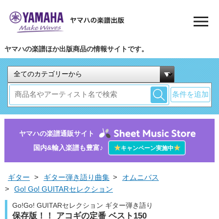
ヤマハの楽譜ほか出版商品の情報サイトです。
条件を追加
ヤマハの楽譜通販サイト
国内&輸入楽譜も豊富♪
★
★
キャンペーン実施中
ギター
>
ギター弾き語り曲集
>
オムニバス
>
Go! Go! GUITARセレクション
Go!Go! GUITARセレクション ギター弾き語り
保存版！！ アコギの定番 ベスト150