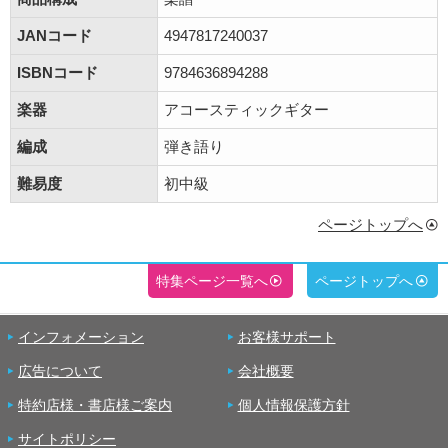
JANコード
4947817240037
ISBNコード
9784636894288
楽器
アコースティックギター
編成
弾き語り
難易度
初中級
ページトップへ
特集ページ一覧へ
ページトップへ
インフォメーション
お客様サポート
広告について
会社概要
特約店様・書店様ご案内
個人情報保護方針
サイトポリシー