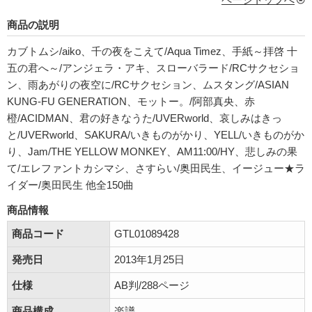
商品の説明
カブトムシ/aiko、千の夜をこえて/Aqua Timez、手紙～拝啓 十
五の君へ～/アンジェラ・アキ、スローバラード/RCサクセショ
ン、雨あがりの夜空に/RCサクセション、ムスタング/ASIAN
KUNG-FU GENERATION、モットー。/阿部真央、赤
橙/ACIDMAN、君の好きなうた/UVERworld、哀しみはきっ
と/UVERworld、SAKURA/いきものがかり、YELL/いきものがか
り、Jam/THE YELLOW MONKEY、AM11:00/HY、悲しみの果
て/エレファントカシマシ、さすらい/奥田民生、イージュー★ラ
イダー/奥田民生 他全150曲
商品情報
商品コード
GTL01089428
発売日
2013年1月25日
仕様
AB判/288ページ
商品構成
楽譜