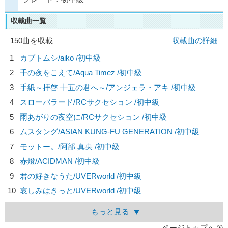
収載曲一覧
150曲を収載
収載曲の詳細
1
カブトムシ/
aiko
/初中級
2
千の夜をこえて/
Aqua Timez
/初中級
3
手紙～拝啓 十五の君へ～/
アンジェラ・アキ
/初中級
4
スローバラード/
RCサクセション
/初中級
5
雨あがりの夜空に/
RCサクセション
/初中級
6
ムスタング/
ASIAN KUNG-FU GENERATION
/初中級
7
モットー。/
阿部 真央
/初中級
8
赤燈/
ACIDMAN
/初中級
9
君の好きなうた/
UVERworld
/初中級
10
哀しみはきっと/
UVERworld
/初中級
もっと見る
ページトップへ