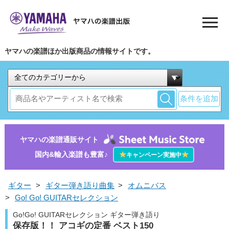
ヤマハの楽譜ほか出版商品の情報サイトです。
条件を追加
ヤマハの楽譜通販サイト
国内&輸入楽譜も豊富♪
★
★
キャンペーン実施中
ギター
>
ギター弾き語り曲集
>
オムニバス
>
Go! Go! GUITARセレクション
Go!Go! GUITARセレクション ギター弾き語り
保存版！！ アコギの定番 ベスト150