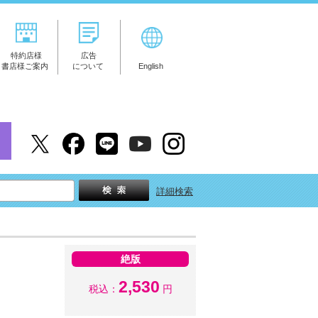
特約店様
広告
書店様ご案内
について
English
詳細検索
絶版
2,530
税込：
円