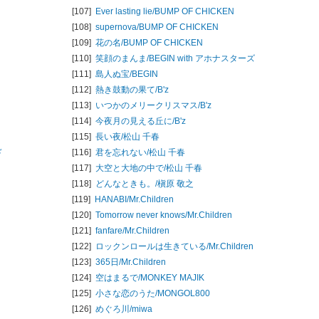
[107]
Ever lasting lie/
BUMP OF CHICKEN
[108]
supernova/
BUMP OF CHICKEN
[109]
花の名/
BUMP OF CHICKEN
[110]
笑顔のまんま/
BEGIN with アホナスターズ
[111]
島人ぬ宝/
BEGIN
[112]
熱き鼓動の果て/
B'z
[113]
いつかのメリークリスマス/
B'z
[114]
今夜月の見える丘に/
B'z
[115]
長い夜/
松山 千春
ド
[116]
君を忘れない/
松山 千春
[117]
大空と大地の中で/
松山 千春
[118]
どんなときも。/
槇原 敬之
[119]
HANABI/
Mr.Children
[120]
Tomorrow never knows/
Mr.Children
[121]
fanfare/
Mr.Children
[122]
ロックンロールは生きている/
Mr.Children
[123]
365日/
Mr.Children
[124]
空はまるで/
MONKEY MAJIK
[125]
小さな恋のうた/
MONGOL800
[126]
めぐろ川/
miwa