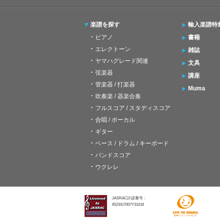
楽譜を探す
輸入楽譜特
ピアノ
書籍
エレクトーン
雑誌
ヤマハグレード関連
文具
弦楽器
講座
管楽器 / 打楽器
Muma
吹奏楽 / 器楽合奏
フルスコア / スタディスコア
合唱 / ボーカル
ギター
ベース / ドラム / キーボード
バンドスコア
ウクレレ
JASRAC許諾番号：
6523417007Y31018