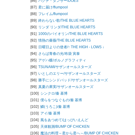
[86]
バクチ・ダンサー/
DOES
[87]
君に届け/
flumpool
[88]
フレイム/
flumpool
[89]
終わらない歌/
THE BLUE HEARTS
[90]
リンダ リンダ/
THE BLUE HEARTS
[91]
1000のバイオリン/
THE BLUE HEARTS
[92]
情熱の薔薇/
THE BLUE HEARTS
[93]
日曜日よりの使者/
↑ THE HIGH - LOWS ↓
[94]
さらば青春の光/
布袋 寅泰
[95]
アゲハ蝶/
ポルノグラフィティ
[96]
TSUNAMI/
サザンオールスターズ
[97]
いとしのエリー/
サザンオールスターズ
[98]
勝手にシンドバッド/
サザンオールスターズ
[99]
真夏の果実/
サザンオールスターズ
[100]
シンクロ/
秦 基博
[101]
僕らをつなぐもの/
秦 基博
[102]
鱗(うろこ)/
秦 基博
[103]
アイ/
秦 基博
[104]
風をあつめて/
はっぴいえんど
[105]
天体観測/
BUMP OF CHICKEN
[106]
魔法の料理～君から君へ～/
BUMP OF CHICKEN