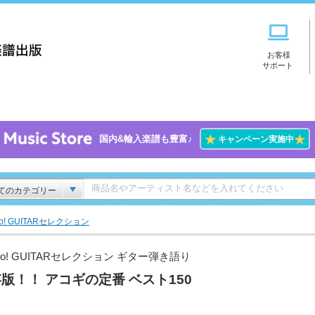
お客様
サポート
★
★
国内&輸入楽譜も豊富♪
キャンペーン実施中
てのカテゴリー
Go! GUITARセレクション
Go! GUITARセレクション ギター弾き語り
版！！ アコギの定番 ベスト150