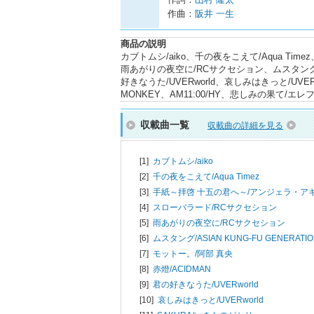
作曲：
阪井 一生
商品の説明
カブトムシ/aiko、千の夜をこえて/Aqua T
雨あがりの夜空に/RCサクセション、ムスタング/AS
好きなうた/UVERworld、哀しみはきっと/UVER
MONKEY、AM11:00/HY、悲しみの果て
収載曲一覧
収載曲の詳細を見る
[1]
カブトムシ/
aiko
[2]
千の夜をこえて/
Aqua Timez
[3]
手紙～拝啓 十五の君へ～/
アンジェラ・ア
[4]
スローバラード/
RCサクセション
[5]
雨あがりの夜空に/
RCサクセション
[6]
ムスタング/
ASIAN KUNG-FU GENERATI
[7]
モットー。/
阿部 真央
[8]
赤燈/
ACIDMAN
[9]
君の好きなうた/
UVERworld
[10]
哀しみはきっと/
UVERworld