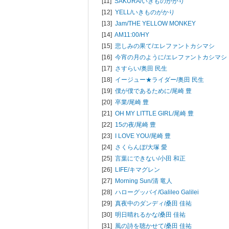
[11]
SAKURA/
いきものがかり
[12]
YELL/
いきものがかり
[13]
Jam/
THE YELLOW MONKEY
[14]
AM11:00/
HY
[15]
悲しみの果て/
エレファントカシマシ
[16]
今宵の月のように/
エレファントカシマシ
[17]
さすらい/
奥田 民生
[18]
イージュー★ライダー/
奥田 民生
[19]
僕が僕であるために/
尾崎 豊
[20]
卒業/
尾崎 豊
[21]
OH MY LITTLE GIRL/
尾崎 豊
[22]
15の夜/
尾崎 豊
[23]
I LOVE YOU/
尾崎 豊
[24]
さくらんぼ/
大塚 愛
[25]
言葉にできない/
小田 和正
[26]
LIFE/
キマグレン
[27]
Morning Sun/
清 竜人
[28]
ハローグッバイ/
Galileo Galilei
[29]
真夜中のダンディ/
桑田 佳祐
[30]
明日晴れるかな/
桑田 佳祐
[31]
風の詩を聴かせて/
桑田 佳祐