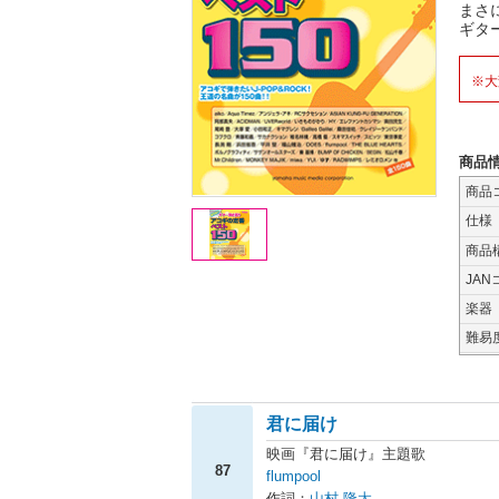
まさ
ギタ
※大
商品
商品
仕様
商品
JAN
楽器
難易
君に届け
映画『君に届け』主題歌
87
flumpool
作詞：
山村 隆太