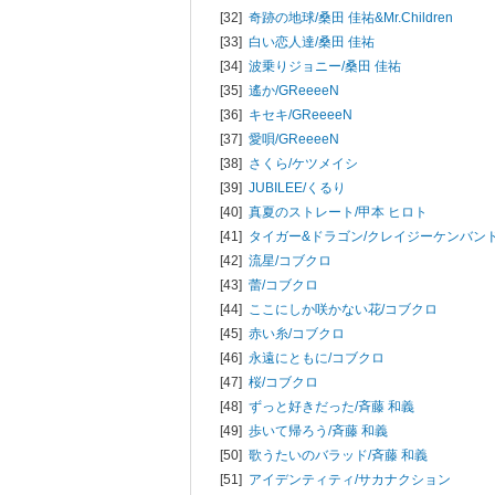
[32]
奇跡の地球/
桑田 佳祐&Mr.Children
[33]
白い恋人達/
桑田 佳祐
[34]
波乗りジョニー/
桑田 佳祐
[35]
遙か/
GReeeeN
[36]
キセキ/
GReeeeN
[37]
愛唄/
GReeeeN
[38]
さくら/
ケツメイシ
[39]
JUBILEE/
くるり
[40]
真夏のストレート/
甲本 ヒロト
[41]
タイガー&ドラゴン/
クレイジーケンバン
[42]
流星/
コブクロ
[43]
蕾/
コブクロ
[44]
ここにしか咲かない花/
コブクロ
[45]
赤い糸/
コブクロ
[46]
永遠にともに/
コブクロ
[47]
桜/
コブクロ
[48]
ずっと好きだった/
斉藤 和義
[49]
歩いて帰ろう/
斉藤 和義
[50]
歌うたいのバラッド/
斉藤 和義
[51]
アイデンティティ/
サカナクション