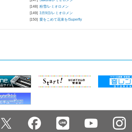
[148]
粉雪/
レミオロメン
[149]
3月9日/
レミオロメン
[150]
愛をこめて花束を/
Superfly