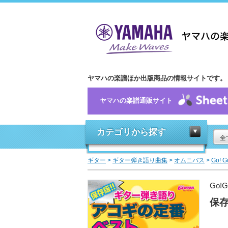
ヤマハの楽譜ほか出版商品の情報サイトです。
ヤマハの楽譜通販サイト
カテゴリから探す
全
ギター
>
ギター弾き語り曲集
>
オムニバス
>
Go! 
Go!
保存