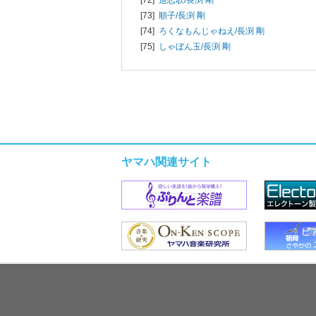
[73]
順子/
長渕 剛
[74]
ろくなもんじゃねえ/
長渕 剛
[75]
しゃぼん玉/
長渕 剛
ヤマハ関連サイト