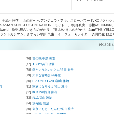
imez、手紙～拝啓 十五の君へ～/アンジェラ・アキ、スローバラード/RCサクセシ
IAN KUNG-FU GENERATION、モットー。/阿部真央、赤橙/ACIDMAN
world、SAKURA/いきものがかり、YELL/いきものがかり、Jam/THE YELL
/エレファントカシマシ、さすらい/奥田民生、イージュー★ライダー/奥田民生 他全1
[全150曲
[76]
雪の華/
中島 美嘉
[77]
J.BOY/
浜田 省吾
キ
[78]
愛という名のもとに/
浜田 省吾
[79]
大きな古時計/
平井 堅
[80]
IT'S ONLY LOVE/
福山 雅治
ON
[81]
家族になろうよ/
福山 雅治
[82]
milk tea/
福山 雅治
[83]
桜坂/
福山 雅治
[84]
蛍/
福山 雅治
[85]
東京にもあったんだ/
福山 雅治