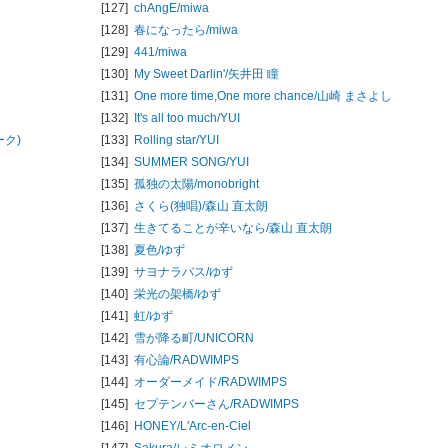
[127]
chAngE/
miwa
[128]
春になったら/
miwa
[129]
441/
miwa
[130]
My Sweet Darlin'/
矢井田 瞳
[131]
One more time,One more chance/
山崎 まさよし
[132]
It's all too much/
YUI
ーク)
[133]
Rolling star/
YUI
[134]
SUMMER SONG/
YUI
[135]
孤独の太陽/
monobright
[136]
さくら(独唱)/
森山 直太朗
[137]
生きてることが辛いなら/
森山 直太朗
[138]
夏色/
ゆず
[139]
サヨナラバス/
ゆず
[140]
栄光の架橋/
ゆず
[141]
虹/
ゆず
[142]
雪が降る町/
UNICORN
[143]
有心論/
RADWIMPS
[144]
オーダーメイド/
RADWIMPS
[145]
セプテンバーさん/
RADWIMPS
[146]
HONEY/
L'Arc-en-Ciel
[147]
Sakura/
レミオロメン