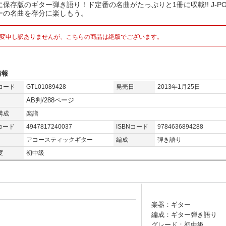
に保存版のギター弾き語り！ド定番の名曲がたっぷりと1冊に収載!! J-P
ーの名曲を存分に楽しもう。
変申し訳ありませんが、こちらの商品は絶版でございます。
情報
コード
GTL01089428
発売日
2013年1月25日
AB判/288ページ
構成
楽譜
コード
4947817240037
ISBNコード
9784636894288
アコースティックギター
編成
弾き語り
度
初中級
楽器：ギター
編成：ギター弾き語り
グレード：初中級