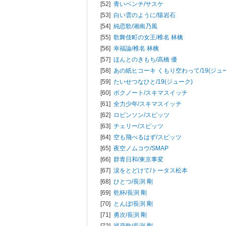
[52]
青いベンチ/
サスケ
[53]
白い雲のように/
猿岩石
[54]
純恋歌/
湘南乃風
[55]
歌舞伎町の女王/
椎名 林檎
[56]
幸福論/
椎名 林檎
[57]
ほんとのきもち/
高橋 優
[58]
あの紙ヒコーキ くもり空わって/
19(ジュ
[59]
たいせつなひと/
19(ジューク)
[60]
ボクノート/
スキマスイッチ
[61]
全力少年/
スキマスイッチ
[62]
ロビンソン/
スピッツ
[63]
チェリー/
スピッツ
[64]
空も飛べるはず/
スピッツ
[65]
夜空ノムコウ/
SMAP
[66]
群青日和/
東京事変
[67]
涙をとどけて/
トータス松本
[68]
ひとつ/
長渕 剛
[69]
乾杯/
長渕 剛
[70]
とんぼ/
長渕 剛
[71]
勇次/
長渕 剛
[72]
巡恋歌/
長渕 剛