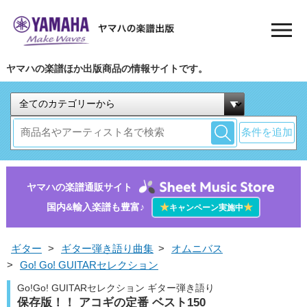
ヤマハの楽譜ほか出版商品の情報サイトです。
条件を追加
ヤマハの楽譜通販サイト
国内&輸入楽譜も豊富♪
★
★
キャンペーン実施中
ギター
>
ギター弾き語り曲集
>
オムニバス
>
Go! Go! GUITARセレクション
Go!Go! GUITARセレクション ギター弾き語り
保存版！！ アコギの定番 ベスト150