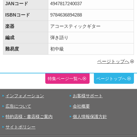
JANコード
4947817240037
ISBNコード
9784636894288
楽器
アコースティックギター
編成
弾き語り
難易度
初中級
ページトップへ
特集ページ一覧へ
ページトップへ
インフォメーション
お客様サポート
広告について
会社概要
特約店様・書店様ご案内
個人情報保護方針
サイトポリシー