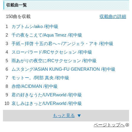
収載曲一覧
150曲を収載
収載曲の詳細
1
カブトムシ/
aiko
/初中級
2
千の夜をこえて/
Aqua Timez
/初中級
3
手紙～拝啓 十五の君へ～/
アンジェラ・アキ
/初中級
4
スローバラード/
RCサクセション
/初中級
5
雨あがりの夜空に/
RCサクセション
/初中級
6
ムスタング/
ASIAN KUNG-FU GENERATION
/初中級
7
モットー。/
阿部 真央
/初中級
8
赤燈/
ACIDMAN
/初中級
9
君の好きなうた/
UVERworld
/初中級
10
哀しみはきっと/
UVERworld
/初中級
もっと見る
ページトップへ