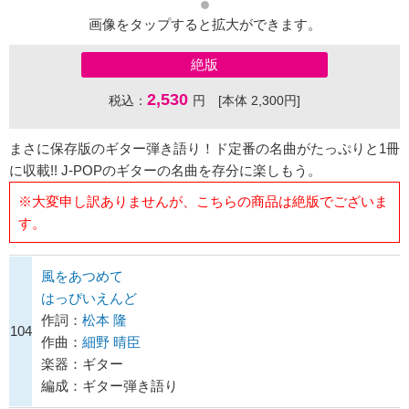
画像をタップすると拡大ができます。
絶版
2,530
税込：
円 [本体 2,300円]
まさに保存版のギター弾き語り！ド定番の名曲がたっぷりと1冊
に収載!! J-POPのギターの名曲を存分に楽しもう。
※大変申し訳ありませんが、こちらの商品は絶版でございま
す。
風をあつめて
はっぴいえんど
作詞：
松本 隆
104
作曲：
細野 晴臣
楽器：ギター
編成：ギター弾き語り