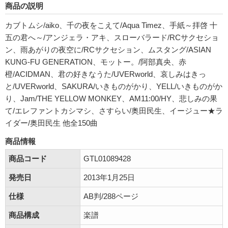
商品の説明
カブトムシ/aiko、千の夜をこえて/Aqua Timez、手紙～拝啓 十
五の君へ～/アンジェラ・アキ、スローバラード/RCサクセショ
ン、雨あがりの夜空に/RCサクセション、ムスタング/ASIAN
KUNG-FU GENERATION、モットー。/阿部真央、赤
橙/ACIDMAN、君の好きなうた/UVERworld、哀しみはきっ
と/UVERworld、SAKURA/いきものがかり、YELL/いきものがか
り、Jam/THE YELLOW MONKEY、AM11:00/HY、悲しみの果
て/エレファントカシマシ、さすらい/奥田民生、イージュー★ラ
イダー/奥田民生 他全150曲
商品情報
商品コード
GTL01089428
発売日
2013年1月25日
仕様
AB判/288ページ
商品構成
楽譜