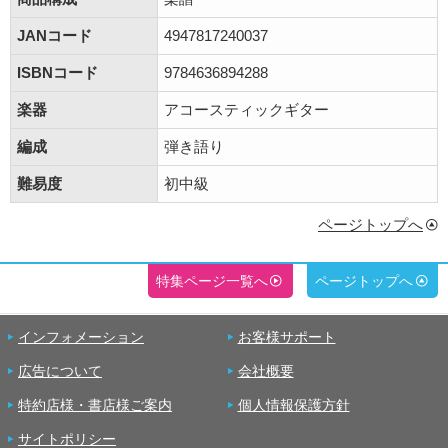
JANコード
4947817240037
ISBNコード
9784636894288
楽器
アコースティックギター
編成
弾き語り
難易度
初中級
ページトップへ
特集ページ一覧へ
ページトップへ
インフォメーション
お客様サポート
広告について
会社概要
特約店様・書店様ご案内
個人情報保護方針
サイトポリシー