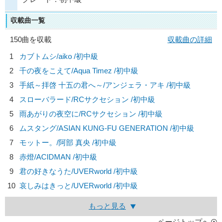
収載曲一覧
150曲を収載
収載曲の詳細
1
カブトムシ/
aiko
/初中級
2
千の夜をこえて/
Aqua Timez
/初中級
3
手紙～拝啓 十五の君へ～/
アンジェラ・アキ
/初中級
4
スローバラード/
RCサクセション
/初中級
5
雨あがりの夜空に/
RCサクセション
/初中級
6
ムスタング/
ASIAN KUNG-FU GENERATION
/初中級
7
モットー。/
阿部 真央
/初中級
8
赤燈/
ACIDMAN
/初中級
9
君の好きなうた/
UVERworld
/初中級
10
哀しみはきっと/
UVERworld
/初中級
もっと見る
ページトップへ