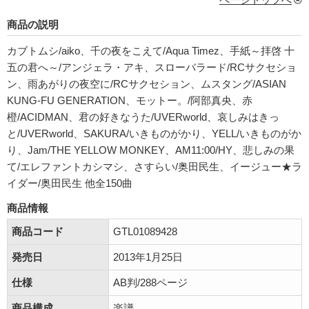
商品の説明
カブトムシ/aiko、千の夜をこえて/Aqua Timez、手紙～拝啓 十
五の君へ～/アンジェラ・アキ、スローバラード/RCサクセショ
ン、雨あがりの夜空に/RCサクセション、ムスタング/ASIAN
KUNG-FU GENERATION、モットー。/阿部真央、赤
橙/ACIDMAN、君の好きなうた/UVERworld、哀しみはきっ
と/UVERworld、SAKURA/いきものがかり、YELL/いきものがか
り、Jam/THE YELLOW MONKEY、AM11:00/HY、悲しみの果
て/エレファントカシマシ、さすらい/奥田民生、イージュー★ラ
イダー/奥田民生 他全150曲
商品情報
商品コード
GTL01089428
発売日
2013年1月25日
仕様
AB判/288ページ
商品構成
楽譜