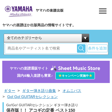
ヤマハの楽譜ほか出版商品の情報サイトです。
条件を追加
ヤマハの楽譜通販サイト
国内&輸入楽譜も豊富♪
★
★
キャンペーン実施中
ギター
>
ギター弾き語り曲集
>
オムニバス
>
Go! Go! GUITARセレクション
Go!Go! GUITARセレクション ギター弾き語り
保存版！！ アコギの定番 ベスト150