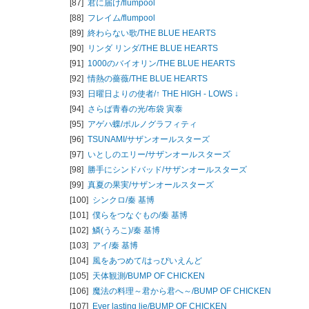
[87]
君に届け/
flumpool
[88]
フレイム/
flumpool
[89]
終わらない歌/
THE BLUE HEARTS
[90]
リンダ リンダ/
THE BLUE HEARTS
[91]
1000のバイオリン/
THE BLUE HEARTS
[92]
情熱の薔薇/
THE BLUE HEARTS
[93]
日曜日よりの使者/
↑ THE HIGH - LOWS ↓
[94]
さらば青春の光/
布袋 寅泰
[95]
アゲハ蝶/
ポルノグラフィティ
[96]
TSUNAMI/
サザンオールスターズ
[97]
いとしのエリー/
サザンオールスターズ
[98]
勝手にシンドバッド/
サザンオールスターズ
[99]
真夏の果実/
サザンオールスターズ
[100]
シンクロ/
秦 基博
[101]
僕らをつなぐもの/
秦 基博
[102]
鱗(うろこ)/
秦 基博
[103]
アイ/
秦 基博
[104]
風をあつめて/
はっぴいえんど
[105]
天体観測/
BUMP OF CHICKEN
[106]
魔法の料理～君から君へ～/
BUMP OF CHICKEN
[107]
Ever lasting lie/
BUMP OF CHICKEN