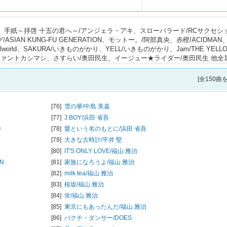
imez、手紙～拝啓 十五の君へ～/アンジェラ・アキ、スローバラード/RCサクセシ
IAN KUNG-FU GENERATION、モットー。/阿部真央、赤橙/ACIDMAN
world、SAKURA/いきものがかり、YELL/いきものがかり、Jam/THE YELL
/エレファントカシマシ、さすらい/奥田民生、イージュー★ライダー/奥田民生 他全1
[全150曲
[76]
雪の華/
中島 美嘉
[77]
J.BOY/
浜田 省吾
キ
[78]
愛という名のもとに/
浜田 省吾
[79]
大きな古時計/
平井 堅
[80]
IT'S ONLY LOVE/
福山 雅治
ON
[81]
家族になろうよ/
福山 雅治
[82]
milk tea/
福山 雅治
[83]
桜坂/
福山 雅治
[84]
蛍/
福山 雅治
[85]
東京にもあったんだ/
福山 雅治
[86]
バクチ・ダンサー/
DOES