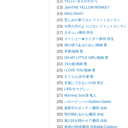
[12]
YELL/
いきものがかり
[13]
Jam/
THE YELLOW MONKEY
[14]
AM11:00/
HY
[15]
悲しみの果て/
エレファントカシマシ
[16]
今宵の月のように/
エレファントカシマシ
[17]
さすらい/
奥田 民生
[18]
イージュー★ライダー/
奥田 民生
[19]
僕が僕であるために/
尾崎 豊
[20]
卒業/
尾崎 豊
[21]
OH MY LITTLE GIRL/
尾崎 豊
[22]
15の夜/
尾崎 豊
[23]
I LOVE YOU/
尾崎 豊
[24]
さくらんぼ/
大塚 愛
[25]
言葉にできない/
小田 和正
[26]
LIFE/
キマグレン
[27]
Morning Sun/
清 竜人
[28]
ハローグッバイ/
Galileo Galilei
[29]
真夜中のダンディ/
桑田 佳祐
[30]
明日晴れるかな/
桑田 佳祐
[31]
風の詩を聴かせて/
桑田 佳祐
[32]
奇跡の地球/
桑田 佳祐&Mr.Children