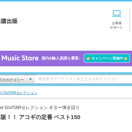
お客様
サポート
★
★
国内&輸入楽譜も豊富♪
キャンペーン実施中
てのカテゴリー
Go! GUITARセレクション
Go! GUITARセレクション ギター弾き語り
版！！ アコギの定番 ベスト150