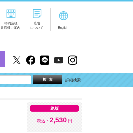
特約店様
広告
書店様ご案内
について
English
詳細検索
絶版
2,530
税込：
円