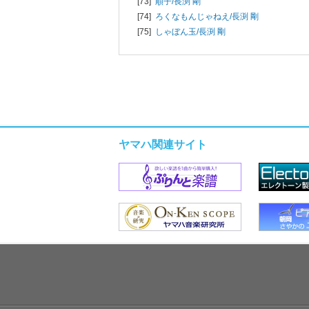
[73]
順子/
長渕 剛
[74]
ろくなもんじゃねえ/
長渕 剛
[75]
しゃぼん玉/
長渕 剛
ヤマハ関連サイト