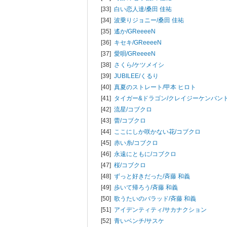
[33]
白い恋人達/
桑田 佳祐
[34]
波乗りジョニー/
桑田 佳祐
[35]
遙か/
GReeeeN
[36]
キセキ/
GReeeeN
[37]
愛唄/
GReeeeN
[38]
さくら/
ケツメイシ
[39]
JUBILEE/
くるり
[40]
真夏のストレート/
甲本 ヒロト
[41]
タイガー&ドラゴン/
クレイジーケンバン
[42]
流星/
コブクロ
[43]
蕾/
コブクロ
[44]
ここにしか咲かない花/
コブクロ
[45]
赤い糸/
コブクロ
[46]
永遠にともに/
コブクロ
[47]
桜/
コブクロ
[48]
ずっと好きだった/
斉藤 和義
[49]
歩いて帰ろう/
斉藤 和義
[50]
歌うたいのバラッド/
斉藤 和義
[51]
アイデンティティ/
サカナクション
[52]
青いベンチ/
サスケ