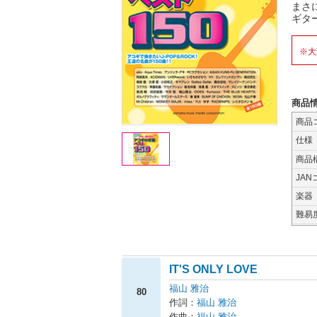
まさ
ギタ
※大
商品
商品
仕様
商品
JAN
楽器
難易
IT'S ONLY LOVE
福山 雅治
80
作詞：
福山 雅治
作曲：
福山 雅治