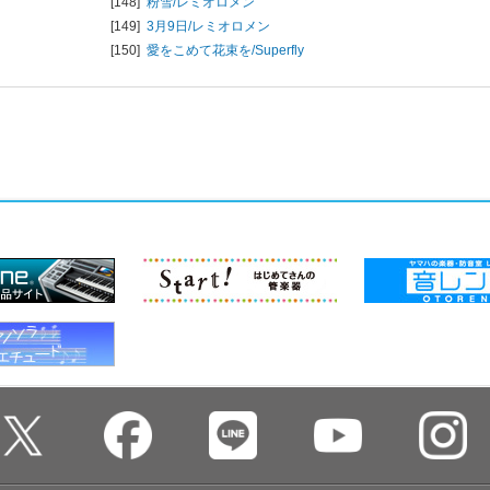
[148]
粉雪/
レミオロメン
[149]
3月9日/
レミオロメン
[150]
愛をこめて花束を/
Superfly