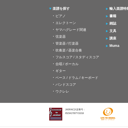
楽譜を探す
輸入楽譜特
ピアノ
書籍
エレクトーン
雑誌
ヤマハグレード関連
文具
弦楽器
講座
管楽器 / 打楽器
Muma
吹奏楽 / 器楽合奏
フルスコア / スタディスコア
合唱 / ボーカル
ギター
ベース / ドラム / キーボード
バンドスコア
ウクレレ
JASRAC許諾番号：
6523417007Y31018