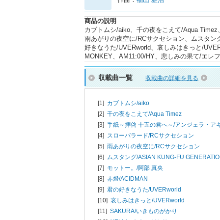
商品の説明
カブトムシ/aiko、千の夜をこえて/Aqua T
雨あがりの夜空に/RCサクセション、ムスタング/AS
好きなうた/UVERworld、哀しみはきっと/UVER
MONKEY、AM11:00/HY、悲しみの果て
収載曲一覧
収載曲の詳細を見る
[1]
カブトムシ/
aiko
[2]
千の夜をこえて/
Aqua Timez
[3]
手紙～拝啓 十五の君へ～/
アンジェラ・ア
[4]
スローバラード/
RCサクセション
[5]
雨あがりの夜空に/
RCサクセション
[6]
ムスタング/
ASIAN KUNG-FU GENERATI
[7]
モットー。/
阿部 真央
[8]
赤燈/
ACIDMAN
[9]
君の好きなうた/
UVERworld
[10]
哀しみはきっと/
UVERworld
[11]
SAKURA/
いきものがかり