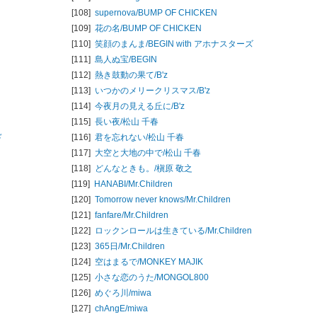
[108]
supernova/
BUMP OF CHICKEN
[109]
花の名/
BUMP OF CHICKEN
[110]
笑顔のまんま/
BEGIN with アホナスターズ
[111]
島人ぬ宝/
BEGIN
[112]
熱き鼓動の果て/
B'z
[113]
いつかのメリークリスマス/
B'z
[114]
今夜月の見える丘に/
B'z
[115]
長い夜/
松山 千春
ド
[116]
君を忘れない/
松山 千春
[117]
大空と大地の中で/
松山 千春
[118]
どんなときも。/
槇原 敬之
[119]
HANABI/
Mr.Children
[120]
Tomorrow never knows/
Mr.Children
[121]
fanfare/
Mr.Children
[122]
ロックンロールは生きている/
Mr.Children
[123]
365日/
Mr.Children
[124]
空はまるで/
MONKEY MAJIK
[125]
小さな恋のうた/
MONGOL800
[126]
めぐろ川/
miwa
[127]
chAngE/
miwa