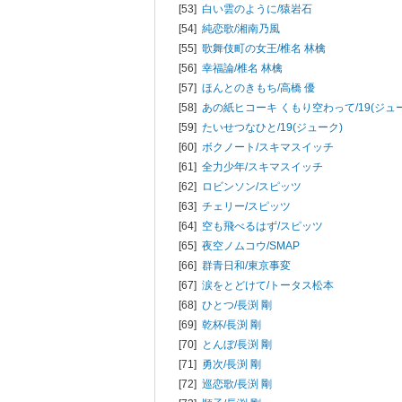
[53]
白い雲のように/
猿岩石
[54]
純恋歌/
湘南乃風
[55]
歌舞伎町の女王/
椎名 林檎
[56]
幸福論/
椎名 林檎
[57]
ほんとのきもち/
高橋 優
[58]
あの紙ヒコーキ くもり空わって/
19(ジュ
[59]
たいせつなひと/
19(ジューク)
[60]
ボクノート/
スキマスイッチ
[61]
全力少年/
スキマスイッチ
[62]
ロビンソン/
スピッツ
[63]
チェリー/
スピッツ
[64]
空も飛べるはず/
スピッツ
[65]
夜空ノムコウ/
SMAP
[66]
群青日和/
東京事変
[67]
涙をとどけて/
トータス松本
[68]
ひとつ/
長渕 剛
[69]
乾杯/
長渕 剛
[70]
とんぼ/
長渕 剛
[71]
勇次/
長渕 剛
[72]
巡恋歌/
長渕 剛