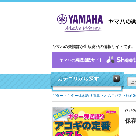
ヤマハの楽譜ほか出版商品の情報サイトです。
ヤマハの楽譜通販サイト
カテゴリから探す
全
ギター
>
ギター弾き語り曲集
>
オムニバス
>
Go! 
Go!
保存