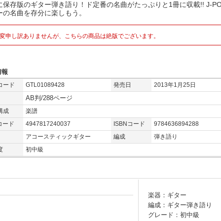
に保存版のギター弾き語り！ド定番の名曲がたっぷりと1冊に収載!! J-P
ーの名曲を存分に楽しもう。
変申し訳ありませんが、こちらの商品は絶版でございます。
情報
コード
GTL01089428
発売日
2013年1月25日
AB判/288ページ
構成
楽譜
コード
4947817240037
ISBNコード
9784636894288
アコースティックギター
編成
弾き語り
度
初中級
楽器：ギター
編成：ギター弾き語り
グレード：初中級