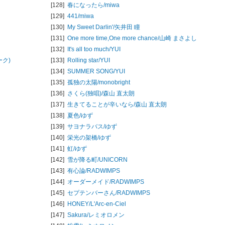
[128]
春になったら/
miwa
[129]
441/
miwa
[130]
My Sweet Darlin'/
矢井田 瞳
[131]
One more time,One more chance/
山崎 まさよし
[132]
It's all too much/
YUI
ーク)
[133]
Rolling star/
YUI
[134]
SUMMER SONG/
YUI
[135]
孤独の太陽/
monobright
[136]
さくら(独唱)/
森山 直太朗
[137]
生きてることが辛いなら/
森山 直太朗
[138]
夏色/
ゆず
[139]
サヨナラバス/
ゆず
[140]
栄光の架橋/
ゆず
[141]
虹/
ゆず
[142]
雪が降る町/
UNICORN
[143]
有心論/
RADWIMPS
[144]
オーダーメイド/
RADWIMPS
[145]
セプテンバーさん/
RADWIMPS
[146]
HONEY/
L'Arc-en-Ciel
[147]
Sakura/
レミオロメン