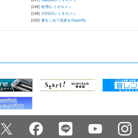
[148]
粉雪/
レミオロメン
[149]
3月9日/
レミオロメン
[150]
愛をこめて花束を/
Superfly