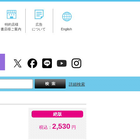
特約店様
広告
書店様ご案内
について
English
詳細検索
絶版
2,530
税込：
円