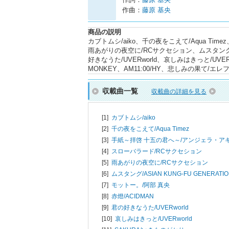
作曲：
藤原 基央
商品の説明
カブトムシ/aiko、千の夜をこえて/Aqua T
雨あがりの夜空に/RCサクセション、ムスタング/AS
好きなうた/UVERworld、哀しみはきっと/UVER
MONKEY、AM11:00/HY、悲しみの果て
収載曲一覧
収載曲の詳細を見る
[1]
カブトムシ/
aiko
[2]
千の夜をこえて/
Aqua Timez
[3]
手紙～拝啓 十五の君へ～/
アンジェラ・ア
[4]
スローバラード/
RCサクセション
[5]
雨あがりの夜空に/
RCサクセション
[6]
ムスタング/
ASIAN KUNG-FU GENERATI
[7]
モットー。/
阿部 真央
[8]
赤燈/
ACIDMAN
[9]
君の好きなうた/
UVERworld
[10]
哀しみはきっと/
UVERworld