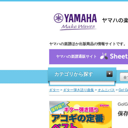
ヤマハの楽譜ほか出版商品の情報サイトです。
ヤマハの楽譜通販サイト
カテゴリから探す
全
ギター
>
ギター弾き語り曲集
>
オムニバス
>
Go! 
Go!
保存