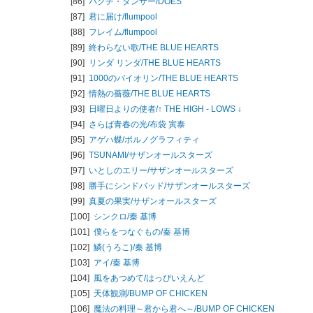
[86]
バクチ・ダンサー/
DOES
[87]
君に届け/
flumpool
[88]
フレイム/
flumpool
[89]
終わらない歌/
THE BLUE HEARTS
[90]
リンダ リンダ/
THE BLUE HEARTS
[91]
1000のバイオリン/
THE BLUE HEARTS
[92]
情熱の薔薇/
THE BLUE HEARTS
[93]
日曜日よりの使者/
↑ THE HIGH - LOWS ↓
[94]
さらば青春の光/
布袋 寅泰
[95]
アゲハ蝶/
ポルノグラフィティ
[96]
TSUNAMI/
サザンオールスターズ
[97]
いとしのエリー/
サザンオールスターズ
[98]
勝手にシンドバッド/
サザンオールスターズ
[99]
真夏の果実/
サザンオールスターズ
[100]
シンクロ/
秦 基博
[101]
僕らをつなぐもの/
秦 基博
[102]
鱗(うろこ)/
秦 基博
[103]
アイ/
秦 基博
[104]
風をあつめて/
はっぴいえんど
[105]
天体観測/
BUMP OF CHICKEN
[106]
魔法の料理～君から君へ～/
BUMP OF CHICKEN