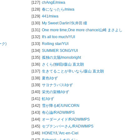
[127]
chAngE/
miwa
[128]
春になったら/
miwa
[129]
441/
miwa
[130]
My Sweet Darlin'/
矢井田 瞳
[131]
One more time,One more chance/
山崎 まさよし
[132]
It's all too much/
YUI
ーク)
[133]
Rolling star/
YUI
[134]
SUMMER SONG/
YUI
[135]
孤独の太陽/
monobright
[136]
さくら(独唱)/
森山 直太朗
[137]
生きてることが辛いなら/
森山 直太朗
[138]
夏色/
ゆず
[139]
サヨナラバス/
ゆず
[140]
栄光の架橋/
ゆず
[141]
虹/
ゆず
[142]
雪が降る町/
UNICORN
[143]
有心論/
RADWIMPS
[144]
オーダーメイド/
RADWIMPS
[145]
セプテンバーさん/
RADWIMPS
[146]
HONEY/
L'Arc-en-Ciel
[147]
Sakura/
レミオロメン