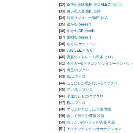
[32]
奇跡の地球/
桑田 佳祐&Mr.Children
[33]
白い恋人達/
桑田 佳祐
[34]
波乗りジョニー/
桑田 佳祐
[35]
遙か/
GReeeeN
[36]
キセキ/
GReeeeN
[37]
愛唄/
GReeeeN
[38]
さくら/
ケツメイシ
[39]
JUBILEE/
くるり
[40]
真夏のストレート/
甲本 ヒロト
[41]
タイガー&ドラゴン/
クレイジーケンバン
[42]
流星/
コブクロ
[43]
蕾/
コブクロ
[44]
ここにしか咲かない花/
コブクロ
[45]
赤い糸/
コブクロ
[46]
永遠にともに/
コブクロ
[47]
桜/
コブクロ
[48]
ずっと好きだった/
斉藤 和義
[49]
歩いて帰ろう/
斉藤 和義
[50]
歌うたいのバラッド/
斉藤 和義
[51]
アイデンティティ/
サカナクション