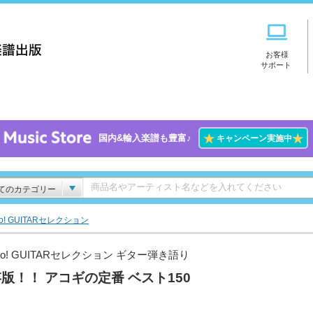
お客様
サポート
★
★
国内&輸入楽譜も豊富♪
キャンペーン実施中
てのカテゴリー
Go! GUITARセレクション
Go! GUITARセレクション ギター弾き語り
版！！ アコギの定番 ベスト150