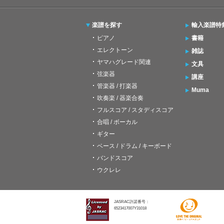
楽譜を探す
輸入楽譜特
ピアノ
書籍
エレクトーン
雑誌
ヤマハグレード関連
文具
弦楽器
講座
管楽器 / 打楽器
Muma
吹奏楽 / 器楽合奏
フルスコア / スタディスコア
合唱 / ボーカル
ギター
ベース / ドラム / キーボード
バンドスコア
ウクレレ
JASRAC許諾番号：
6523417007Y31018