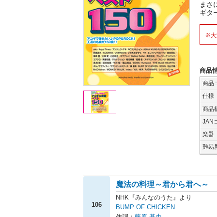
まさ
ギタ
※大
商品
商品
仕様
商品
JAN
楽器
難易
魔法の料理～君から君へ～
NHK『みんなのうた』より
106
BUMP OF CHICKEN
作詞：
藤原 基央