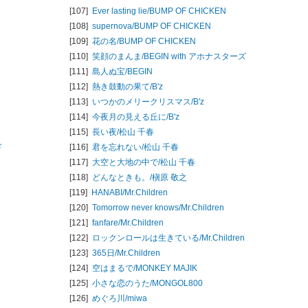
[107]
Ever lasting lie/
BUMP OF CHICKEN
[108]
supernova/
BUMP OF CHICKEN
[109]
花の名/
BUMP OF CHICKEN
[110]
笑顔のまんま/
BEGIN with アホナスターズ
[111]
島人ぬ宝/
BEGIN
[112]
熱き鼓動の果て/
B'z
[113]
いつかのメリークリスマス/
B'z
[114]
今夜月の見える丘に/
B'z
[115]
長い夜/
松山 千春
ド
[116]
君を忘れない/
松山 千春
[117]
大空と大地の中で/
松山 千春
[118]
どんなときも。/
槇原 敬之
[119]
HANABI/
Mr.Children
[120]
Tomorrow never knows/
Mr.Children
[121]
fanfare/
Mr.Children
[122]
ロックンロールは生きている/
Mr.Children
[123]
365日/
Mr.Children
[124]
空はまるで/
MONKEY MAJIK
[125]
小さな恋のうた/
MONGOL800
[126]
めぐろ川/
miwa