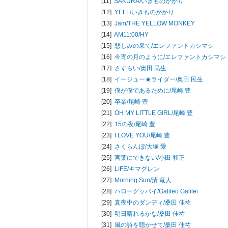
[11]
SAKURA/
いきものがかり
[12]
YELL/
いきものがかり
[13]
Jam/
THE YELLOW MONKEY
[14]
AM11:00/
HY
[15]
悲しみの果て/
エレファントカシマシ
[16]
今宵の月のように/
エレファントカシマシ
[17]
さすらい/
奥田 民生
[18]
イージュー★ライダー/
奥田 民生
[19]
僕が僕であるために/
尾崎 豊
[20]
卒業/
尾崎 豊
[21]
OH MY LITTLE GIRL/
尾崎 豊
[22]
15の夜/
尾崎 豊
[23]
I LOVE YOU/
尾崎 豊
[24]
さくらんぼ/
大塚 愛
[25]
言葉にできない/
小田 和正
[26]
LIFE/
キマグレン
[27]
Morning Sun/
清 竜人
[28]
ハローグッバイ/
Galileo Galilei
[29]
真夜中のダンディ/
桑田 佳祐
[30]
明日晴れるかな/
桑田 佳祐
[31]
風の詩を聴かせて/
桑田 佳祐