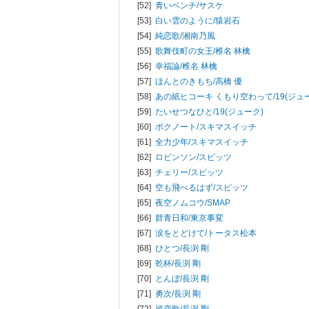
[52]
青いベンチ/
サスケ
[53]
白い雲のように/
猿岩石
[54]
純恋歌/
湘南乃風
[55]
歌舞伎町の女王/
椎名 林檎
[56]
幸福論/
椎名 林檎
[57]
ほんとのきもち/
高橋 優
[58]
あの紙ヒコーキ くもり空わって/
19(ジュ
[59]
たいせつなひと/
19(ジューク)
[60]
ボクノート/
スキマスイッチ
[61]
全力少年/
スキマスイッチ
[62]
ロビンソン/
スピッツ
[63]
チェリー/
スピッツ
[64]
空も飛べるはず/
スピッツ
[65]
夜空ノムコウ/
SMAP
[66]
群青日和/
東京事変
[67]
涙をとどけて/
トータス松本
[68]
ひとつ/
長渕 剛
[69]
乾杯/
長渕 剛
[70]
とんぼ/
長渕 剛
[71]
勇次/
長渕 剛
[72]
巡恋歌/
長渕 剛