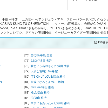
imez、手紙～拝啓 十五の君へ～/アンジェラ・アキ、スローバラード/RCサクセシ
IAN KUNG-FU GENERATION、モットー。/阿部真央、赤橙/ACIDMAN
world、SAKURA/いきものがかり、YELL/いきものがかり、Jam/THE YELL
/エレファントカシマシ、さすらい/奥田民生、イージュー★ライダー/奥田民生 他全1
[全150曲
[76]
雪の華/
中島 美嘉
[77]
J.BOY/
浜田 省吾
キ
[78]
愛という名のもとに/
浜田 省吾
[79]
大きな古時計/
平井 堅
[80]
IT'S ONLY LOVE/
福山 雅治
ON
[81]
家族になろうよ/
福山 雅治
[82]
milk tea/
福山 雅治
[83]
桜坂/
福山 雅治
[84]
蛍/
福山 雅治
[85]
東京にもあったんだ/
福山 雅治