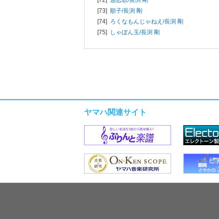
[73]
順子/
長渕 剛
[74]
ろくなもんじゃねえ/
長渕 剛
[75]
しゃぼん玉/
長渕 剛
ヤマハ関連サイト