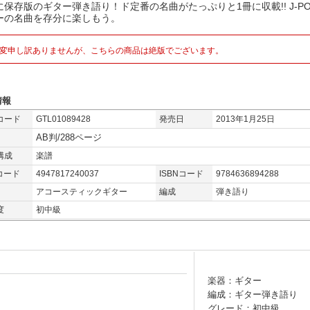
に保存版のギター弾き語り！ド定番の名曲がたっぷりと1冊に収載!! J-P
ーの名曲を存分に楽しもう。
変申し訳ありませんが、こちらの商品は絶版でございます。
情報
コード
GTL01089428
発売日
2013年1月25日
AB判/288ページ
構成
楽譜
コード
4947817240037
ISBNコード
9784636894288
アコースティックギター
編成
弾き語り
度
初中級
楽器：ギター
編成：ギター弾き語り
グレード：初中級