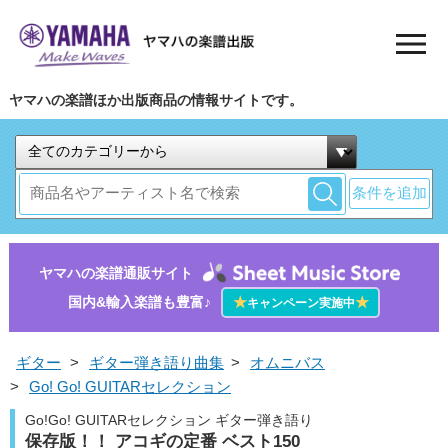
ヤマハの楽譜ほか出版商品の情報サイトです。
条件を追加
ヤマハの楽譜通販サイト
国内&輸入楽譜も豊富♪
★
★
キャンペーン実施中
ギター
>
ギター弾き語り曲集
>
オムニバス
>
Go! Go! GUITARセレクション
Go!Go! GUITARセレクション ギター弾き語り
保存版！！ アコギの定番 ベスト150