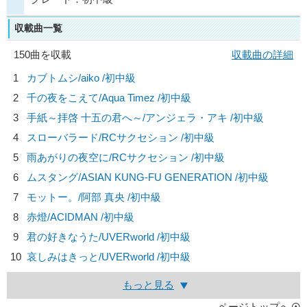
収載曲一覧
150曲を収載
収載曲の詳細
1
カブトムシ/
aiko
/初中級
2
千の夜をこえて/
Aqua Timez
/初中級
3
手紙～拝啓 十五の君へ～/
アンジェラ・アキ
/初中級
4
スローバラード/
RCサクセション
/初中級
5
雨あがりの夜空に/
RCサクセション
/初中級
6
ムスタング/
ASIAN KUNG-FU GENERATION
/初中級
7
モットー。/
阿部 真央
/初中級
8
赤燈/
ACIDMAN
/初中級
9
君の好きなうた/
UVERworld
/初中級
10
哀しみはきっと/
UVERworld
/初中級
もっと見る
ページトップへ