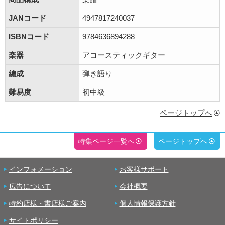
JANコード
4947817240037
ISBNコード
9784636894288
楽器
アコースティックギター
編成
弾き語り
難易度
初中級
ページトップへ
特集ページ一覧へ
ページトップへ
インフォメーション
お客様サポート
広告について
会社概要
特約店様・書店様ご案内
個人情報保護方針
サイトポリシー