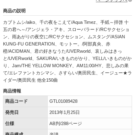
商品の説明
カブトムシ/aiko、千の夜をこえて/Aqua Timez、手紙～拝啓 十
五の君へ～/アンジェラ・アキ、スローバラード/RCサクセショ
ン、雨あがりの夜空に/RCサクセション、ムスタング/ASIAN
KUNG-FU GENERATION、モットー。/阿部真央、赤
橙/ACIDMAN、君の好きなうた/UVERworld、哀しみはきっ
と/UVERworld、SAKURA/いきものがかり、YELL/いきものがか
り、Jam/THE YELLOW MONKEY、AM11:00/HY、悲しみの果
て/エレファントカシマシ、さすらい/奥田民生、イージュー★ラ
イダー/奥田民生 他全150曲
商品情報
商品コード
GTL01089428
発売日
2013年1月25日
仕様
AB判/288ページ
商品構成
楽譜