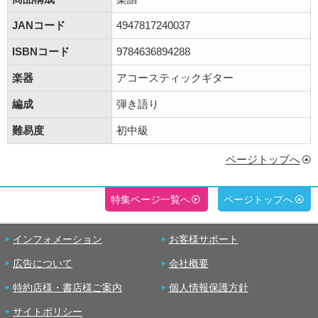
JANコード
4947817240037
ISBNコード
9784636894288
楽器
アコースティックギター
編成
弾き語り
難易度
初中級
ページトップへ
特集ページ一覧へ
ページトップへ
インフォメーション
お客様サポート
広告について
会社概要
特約店様・書店様ご案内
個人情報保護方針
サイトポリシー