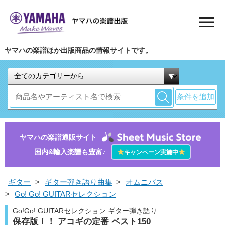
ヤマハの楽譜ほか出版商品の情報サイトです。
条件を追加
ヤマハの楽譜通販サイト
国内&輸入楽譜も豊富♪
★
★
キャンペーン実施中
ギター
>
ギター弾き語り曲集
>
オムニバス
>
Go! Go! GUITARセレクション
Go!Go! GUITARセレクション ギター弾き語り
保存版！！ アコギの定番 ベスト150