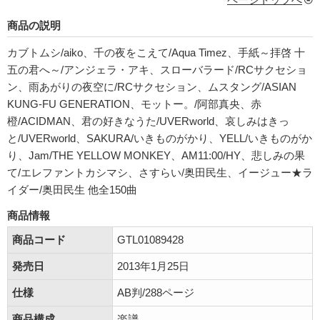
商品の説明
カブトムシ/aiko、千の夜をこえて/Aqua Timez、手紙～拝啓 十
五の君へ～/アンジェラ・アキ、スローバラード/RCサクセショ
ン、雨あがりの夜空に/RCサクセション、ムスタング/ASIAN
KUNG-FU GENERATION、モットー。/阿部真央、赤
橙/ACIDMAN、君の好きなうた/UVERworld、哀しみはきっ
と/UVERworld、SAKURA/いきものがかり、YELL/いきものがか
り、Jam/THE YELLOW MONKEY、AM11:00/HY、悲しみの果
て/エレファントカシマシ、さすらい/奥田民生、イージュー★ラ
イダー/奥田民生 他全150曲
商品情報
商品コード
GTL01089428
発売日
2013年1月25日
仕様
AB判/288ページ
商品構成
楽譜