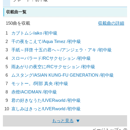
収載曲一覧
150曲を収載
収載曲の詳細
1
カブトムシ/
aiko
/初中級
2
千の夜をこえて/
Aqua Timez
/初中級
3
手紙～拝啓 十五の君へ～/
アンジェラ・アキ
/初中級
4
スローバラード/
RCサクセション
/初中級
5
雨あがりの夜空に/
RCサクセション
/初中級
6
ムスタング/
ASIAN KUNG-FU GENERATION
/初中級
7
モットー。/
阿部 真央
/初中級
8
赤燈/
ACIDMAN
/初中級
9
君の好きなうた/
UVERworld
/初中級
10
哀しみはきっと/
UVERworld
/初中級
もっと見る
ページトップへ