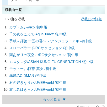
収載曲一覧
150曲を収載
収載曲の詳細
1
カブトムシ/
aiko
/初中級
2
千の夜をこえて/
Aqua Timez
/初中級
3
手紙～拝啓 十五の君へ～/
アンジェラ・アキ
/初中級
4
スローバラード/
RCサクセション
/初中級
5
雨あがりの夜空に/
RCサクセション
/初中級
6
ムスタング/
ASIAN KUNG-FU GENERATION
/初中級
7
モットー。/
阿部 真央
/初中級
8
赤燈/
ACIDMAN
/初中級
9
君の好きなうた/
UVERworld
/初中級
10
哀しみはきっと/
UVERworld
/初中級
もっと見る
ページトップへ