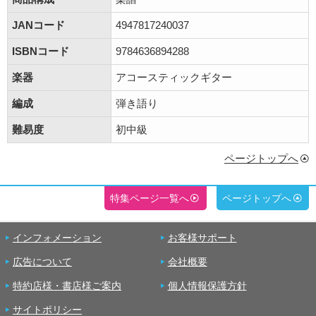
JANコード
4947817240037
ISBNコード
9784636894288
楽器
アコースティックギター
編成
弾き語り
難易度
初中級
ページトップへ
特集ページ一覧へ
ページトップへ
インフォメーション
お客様サポート
広告について
会社概要
特約店様・書店様ご案内
個人情報保護方針
サイトポリシー