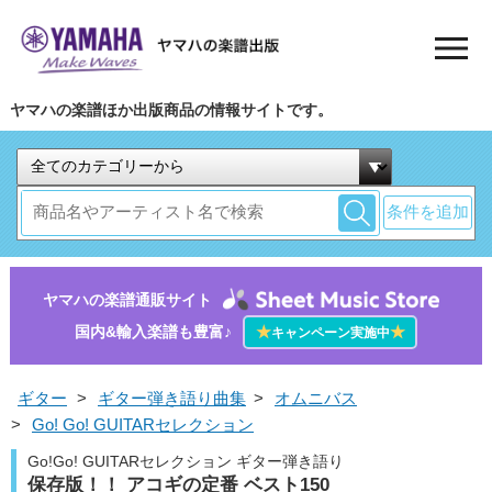
ヤマハの楽譜ほか出版商品の情報サイトです。
条件を追加
ヤマハの楽譜通販サイト
国内&輸入楽譜も豊富♪
★
★
キャンペーン実施中
ギター
>
ギター弾き語り曲集
>
オムニバス
>
Go! Go! GUITARセレクション
Go!Go! GUITARセレクション ギター弾き語り
保存版！！ アコギの定番 ベスト150