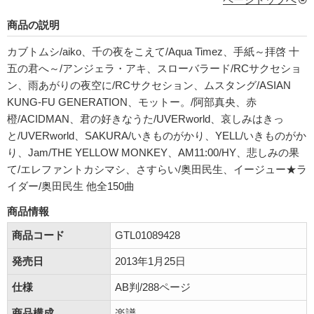
商品の説明
カブトムシ/aiko、千の夜をこえて/Aqua Timez、手紙～拝啓 十
五の君へ～/アンジェラ・アキ、スローバラード/RCサクセショ
ン、雨あがりの夜空に/RCサクセション、ムスタング/ASIAN
KUNG-FU GENERATION、モットー。/阿部真央、赤
橙/ACIDMAN、君の好きなうた/UVERworld、哀しみはきっ
と/UVERworld、SAKURA/いきものがかり、YELL/いきものがか
り、Jam/THE YELLOW MONKEY、AM11:00/HY、悲しみの果
て/エレファントカシマシ、さすらい/奥田民生、イージュー★ラ
イダー/奥田民生 他全150曲
商品情報
商品コード
GTL01089428
発売日
2013年1月25日
仕様
AB判/288ページ
商品構成
楽譜