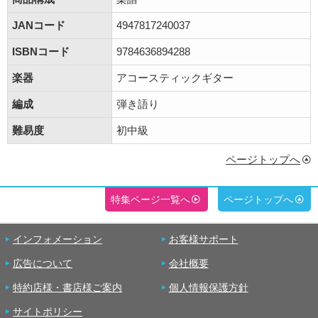
JANコード
4947817240037
ISBNコード
9784636894288
楽器
アコースティックギター
編成
弾き語り
難易度
初中級
ページトップへ
特集ページ一覧へ
ページトップへ
インフォメーション
お客様サポート
広告について
会社概要
特約店様・書店様ご案内
個人情報保護方針
サイトポリシー