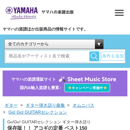
ヤマハの楽譜ほか出版商品の情報サイトです。
条件を追加
ヤマハの楽譜通販サイト
国内&輸入楽譜も豊富♪
★
★
キャンペーン実施中
ギター
>
ギター弾き語り曲集
>
オムニバス
>
Go! Go! GUITARセレクション
Go!Go! GUITARセレクション ギター弾き語り
保存版！！ アコギの定番 ベスト150