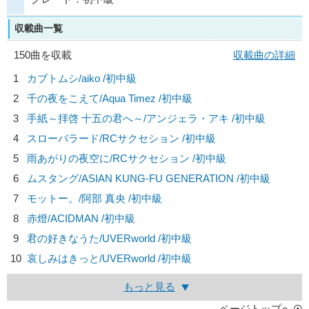
収載曲一覧
150曲を収載
収載曲の詳細
1
カブトムシ/
aiko
/初中級
2
千の夜をこえて/
Aqua Timez
/初中級
3
手紙～拝啓 十五の君へ～/
アンジェラ・アキ
/初中級
4
スローバラード/
RCサクセション
/初中級
5
雨あがりの夜空に/
RCサクセション
/初中級
6
ムスタング/
ASIAN KUNG-FU GENERATION
/初中級
7
モットー。/
阿部 真央
/初中級
8
赤燈/
ACIDMAN
/初中級
9
君の好きなうた/
UVERworld
/初中級
10
哀しみはきっと/
UVERworld
/初中級
もっと見る
ページトップへ