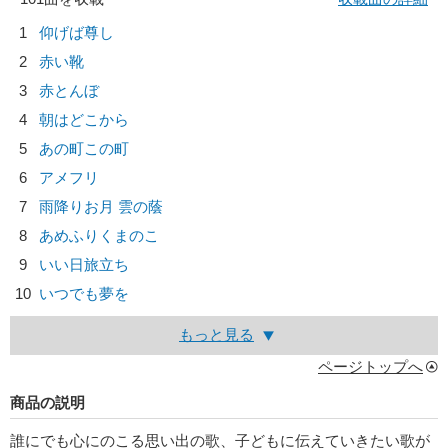
1
仰げば尊し
2
赤い靴
3
赤とんぼ
4
朝はどこから
5
あの町この町
6
アメフリ
7
雨降りお月 雲の蔭
8
あめふりくまのこ
9
いい日旅立ち
10
いつでも夢を
もっと見る
ページトップへ
商品の説明
誰にでも心にのこる思い出の歌、子どもに伝えていきたい歌が