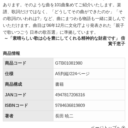
あります。そのような曲を101曲集めてご紹介いたします。楽
譜、歌詞だけではなく、「どうしてその曲ができたのか」「そ
の歌詞のいわれは?」など、曲にまつわる物語も一緒に楽しんで
いただけます。曲目は'06年12月に文化庁より発表された「親子
で歌いつごう 日本の歌百選」に準拠しています。
～「素晴らしい歌は心を豊にしてくれる精神的な財産です」 倍
賞千恵子
商品情報
商品コード
GTB01081980
仕様
A5判縦/224ページ
商品構成
書籍
JANコード
4947817206316
ISBNコード
9784636819809
著者
長田 暁二
ページトップへ