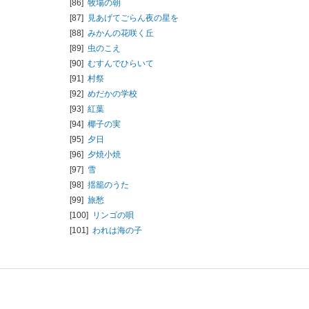
[86]
牧場の朝
[87]
見あげてごらん夜の星を
[88]
みかんの花咲く丘
[89]
虫のこえ
[90]
むすんでひらいて
[91]
村祭
[92]
めだかの学校
[93]
紅葉
[94]
椰子の実
[95]
夕日
[96]
夕焼小焼
[97]
雪
[98]
揺籠のうた
[99]
旅愁
[100]
リンゴの唄
[101]
われは海の子