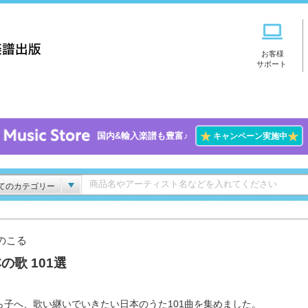
お客様
サポート
★
★
国内&輸入楽譜も豊富♪
キャンペーン実施中
てのカテゴリー
のこる
の歌 101選
ら子へ、歌い継いでいきたい日本のうた101曲を集めました。