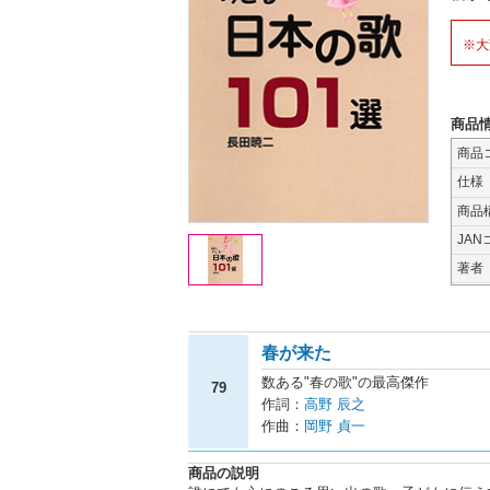
※大
商品
商品
仕様
商品
JAN
著者
春が来た
数ある"春の歌"の最高傑作
79
作詞：
高野 辰之
作曲：
岡野 貞一
商品の説明