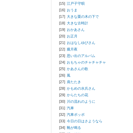
[15]
江戸子守唄
[16]
おうま
[17]
大きな栗の木の下で
[18]
大きな古時計
[19]
おかあさん
[20]
お正月
[21]
おはなしゆびさん
[22]
朧月夜
[23]
思い出のアルバム
[24]
おもちゃのチャチャチャ
[25]
かあさんの歌
[26]
風
[27]
肩たたき
[28]
かもめの水兵さん
[29]
からたちの花
[30]
川の流れのように
[31]
汽車
[32]
汽車ポッポ
[33]
今日の日はさようなら
[34]
靴が鳴る