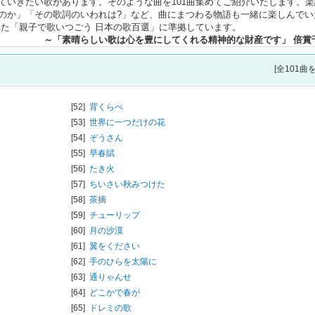
ていきたい歌があります。そのような曲を101曲集めてご紹介いたします。楽
のか」「その歌詞のいわれは?」など、曲にまつわる物語も一緒に楽しんでい
された「親子で歌いつごう 日本の歌百選」に準拠しています。
～「素晴らしい歌は心を豊にしてくれる精神的な財産です」 倍賞
[全101曲
[52]
背くらべ
[53]
世界に一つだけの花
[54]
ぞうさん
[55]
早春賦
[56]
たき火
[57]
ちいさい秋みつけた
[58]
茶摘
[59]
チューリップ
[60]
月の沙漠
[61]
翼をください
[62]
手のひらを太陽に
[63]
通りゃんせ
[64]
どこかで春が
[65]
ドレミの歌