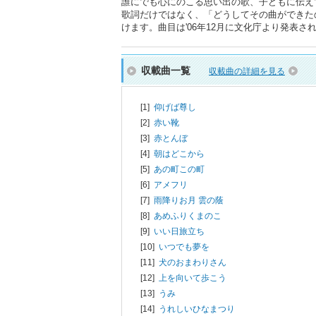
誰にでも心にのこる思い出の歌、子どもに伝え
歌詞だけではなく、「どうしてその曲ができた
けます。曲目は'06年12月に文化庁より発表
収載曲一覧
収載曲の詳細を見る
[1]
仰げば尊し
[2]
赤い靴
[3]
赤とんぼ
[4]
朝はどこから
[5]
あの町この町
[6]
アメフリ
[7]
雨降りお月 雲の蔭
[8]
あめふりくまのこ
[9]
いい日旅立ち
[10]
いつでも夢を
[11]
犬のおまわりさん
[12]
上を向いて歩こう
[13]
うみ
[14]
うれしいひなまつり