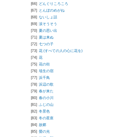
[66]
どんぐりころころ
[67]
とんぼのめがね
[68]
ないしょ話
[69]
涙そうそう
[70]
夏の思い出
[71]
夏は来ぬ
[72]
七つの子
[73]
花 (すべての人の心に花を)
[74]
花
[75]
花の街
[76]
埴生の宿
[77]
浜千鳥
[78]
浜辺の歌
[79]
春が来た
[80]
春の小川
[81]
ふじの山
[82]
冬景色
[83]
冬の星座
[84]
故郷
[85]
螢の光