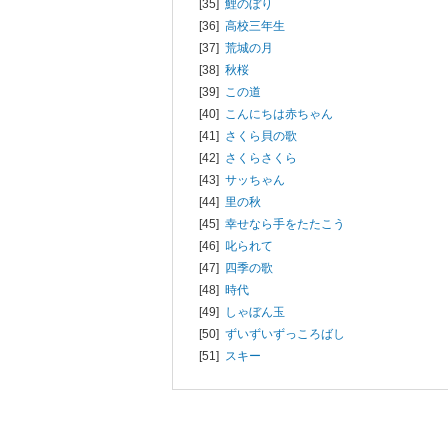
[35]
鯉のぼり
[36]
高校三年生
[37]
荒城の月
[38]
秋桜
[39]
この道
[40]
こんにちは赤ちゃん
[41]
さくら貝の歌
[42]
さくらさくら
[43]
サッちゃん
[44]
里の秋
[45]
幸せなら手をたたこう
[46]
叱られて
[47]
四季の歌
[48]
時代
[49]
しゃぼん玉
[50]
ずいずいずっころばし
[51]
スキー