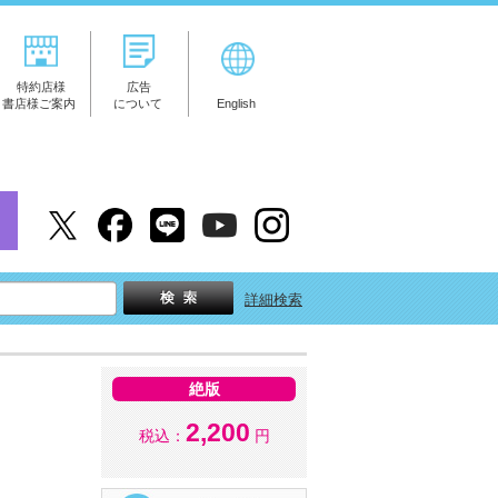
特約店様
広告
書店様ご案内
について
English
詳細検索
絶版
2,200
税込：
円