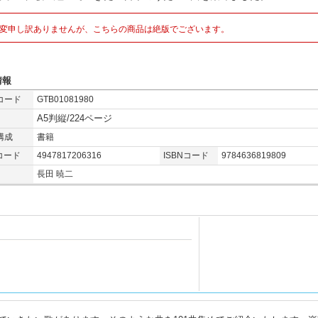
変申し訳ありませんが、こちらの商品は絶版でございます。
情報
コード
GTB01081980
A5判縦/224ページ
構成
書籍
コード
4947817206316
ISBNコード
9784636819809
長田 暁二