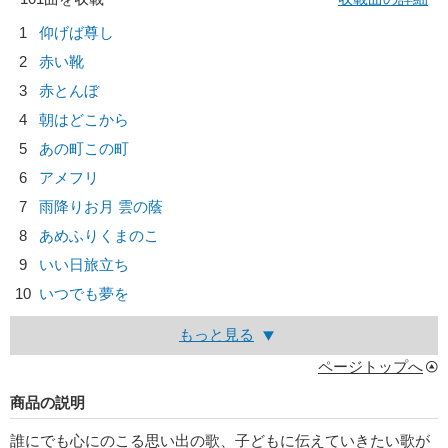
1
仰げば尊し
2
赤い靴
3
赤とんぼ
4
朝はどこから
5
あの町この町
6
アメフリ
7
雨降りお月 雲の蔭
8
あめふりくまのこ
9
いい日旅立ち
10
いつでも夢を
もっと見る
ページトップへ
商品の説明
誰にでも心にのこる思い出の歌、子どもに伝えていきたい歌が