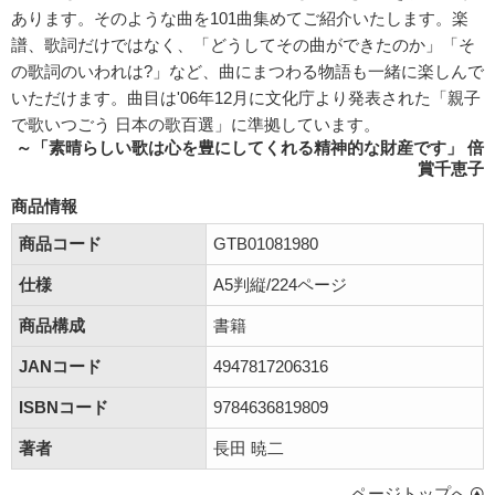
あります。そのような曲を101曲集めてご紹介いたします。楽
譜、歌詞だけではなく、「どうしてその曲ができたのか」「そ
の歌詞のいわれは?」など、曲にまつわる物語も一緒に楽しんで
いただけます。曲目は'06年12月に文化庁より発表された「親子
で歌いつごう 日本の歌百選」に準拠しています。
～「素晴らしい歌は心を豊にしてくれる精神的な財産です」 倍
賞千恵子
商品情報
商品コード
GTB01081980
仕様
A5判縦/224ページ
商品構成
書籍
JANコード
4947817206316
ISBNコード
9784636819809
著者
長田 暁二
ページトップへ