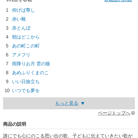
1
仰げば尊し
2
赤い靴
3
赤とんぼ
4
朝はどこから
5
あの町この町
6
アメフリ
7
雨降りお月 雲の蔭
8
あめふりくまのこ
9
いい日旅立ち
10
いつでも夢を
もっと見る
ページトップへ
商品の説明
誰にでも心にのこる思い出の歌、子どもに伝えていきたい歌が