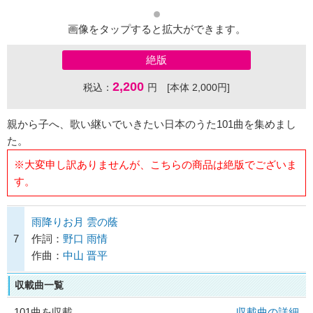
画像をタップすると拡大ができます。
絶版
2,200
税込：
円 [本体 2,000円]
親から子へ、歌い継いでいきたい日本のうた101曲を集めまし
た。
※大変申し訳ありませんが、こちらの商品は絶版でございま
す。
雨降りお月 雲の蔭
7
作詞：
野口 雨情
作曲：
中山 晋平
収載曲一覧
101曲を収載
収載曲の詳細