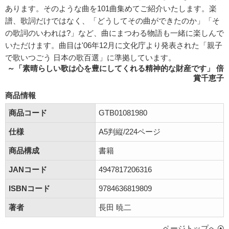
あります。そのような曲を101曲集めてご紹介いたします。楽
譜、歌詞だけではなく、「どうしてその曲ができたのか」「そ
の歌詞のいわれは?」など、曲にまつわる物語も一緒に楽しんで
いただけます。曲目は'06年12月に文化庁より発表された「親子
で歌いつごう 日本の歌百選」に準拠しています。
～「素晴らしい歌は心を豊にしてくれる精神的な財産です」 倍
賞千恵子
商品情報
商品コード
GTB01081980
仕様
A5判縦/224ページ
商品構成
書籍
JANコード
4947817206316
ISBNコード
9784636819809
著者
長田 暁二
ページトップへ