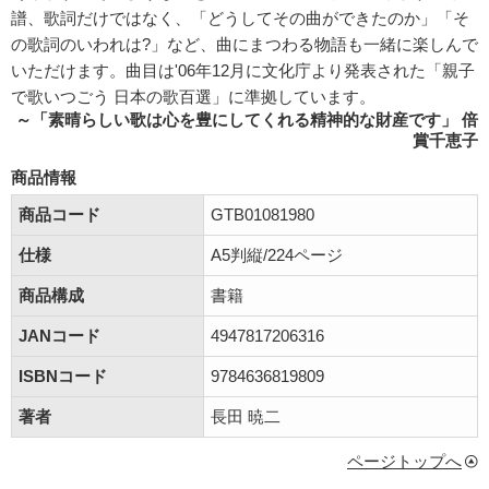
譜、歌詞だけではなく、「どうしてその曲ができたのか」「そ
の歌詞のいわれは?」など、曲にまつわる物語も一緒に楽しんで
いただけます。曲目は'06年12月に文化庁より発表された「親子
で歌いつごう 日本の歌百選」に準拠しています。
～「素晴らしい歌は心を豊にしてくれる精神的な財産です」 倍
賞千恵子
商品情報
商品コード
GTB01081980
仕様
A5判縦/224ページ
商品構成
書籍
JANコード
4947817206316
ISBNコード
9784636819809
著者
長田 暁二
ページトップへ