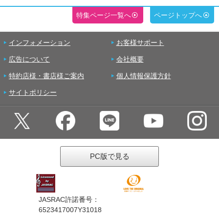
特集ページ一覧へ
ページトップへ
インフォメーション
お客様サポート
広告について
会社概要
特約店様・書店様ご案内
個人情報保護方針
サイトポリシー
PC版で見る
JASRAC許諾番号：
6523417007Y31018