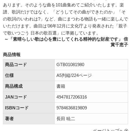
あります。そのような曲を101曲集めてご紹介いたします。楽
譜、歌詞だけではなく、「どうしてその曲ができたのか」「そ
の歌詞のいわれは?」など、曲にまつわる物語も一緒に楽しんで
いただけます。曲目は'06年12月に文化庁より発表された「親子
で歌いつごう 日本の歌百選」に準拠しています。
～「素晴らしい歌は心を豊にしてくれる精神的な財産です」 倍
賞千恵子
商品情報
商品コード
GTB01081980
仕様
A5判縦/224ページ
商品構成
書籍
JANコード
4947817206316
ISBNコード
9784636819809
著者
長田 暁二
ページトップへ