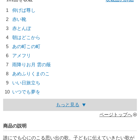
1
仰げば尊し
2
赤い靴
3
赤とんぼ
4
朝はどこから
5
あの町この町
6
アメフリ
7
雨降りお月 雲の蔭
8
あめふりくまのこ
9
いい日旅立ち
10
いつでも夢を
もっと見る
ページトップへ
商品の説明
誰にでも心にのこる思い出の歌、子どもに伝えていきたい歌が