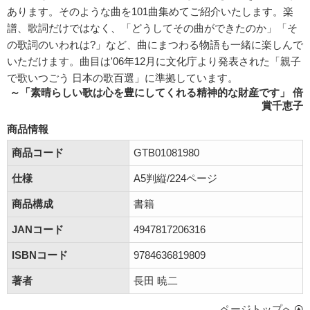
あります。そのような曲を101曲集めてご紹介いたします。楽
譜、歌詞だけではなく、「どうしてその曲ができたのか」「そ
の歌詞のいわれは?」など、曲にまつわる物語も一緒に楽しんで
いただけます。曲目は'06年12月に文化庁より発表された「親子
で歌いつごう 日本の歌百選」に準拠しています。
～「素晴らしい歌は心を豊にしてくれる精神的な財産です」 倍
賞千恵子
商品情報
商品コード
GTB01081980
仕様
A5判縦/224ページ
商品構成
書籍
JANコード
4947817206316
ISBNコード
9784636819809
著者
長田 暁二
ページトップへ