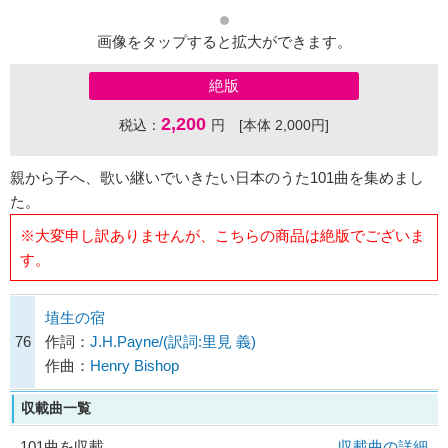
画像をタップすると拡大ができます。
絶版
2,200
税込：
円 [本体 2,000円]
親から子へ、歌い継いでいきたい日本のうた101曲を集めまし
た。
※大変申し訳ありませんが、こちらの商品は絶版でございま
す。
埴生の宿
76
作詞：
J.H.Payne/(訳詞:里見 義)
作曲：
Henry Bishop
収載曲一覧
101曲を収載
収載曲の詳細