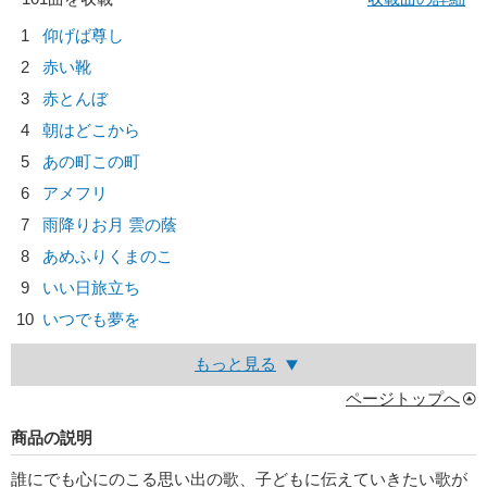
1
仰げば尊し
2
赤い靴
3
赤とんぼ
4
朝はどこから
5
あの町この町
6
アメフリ
7
雨降りお月 雲の蔭
8
あめふりくまのこ
9
いい日旅立ち
10
いつでも夢を
もっと見る
ページトップへ
商品の説明
誰にでも心にのこる思い出の歌、子どもに伝えていきたい歌が