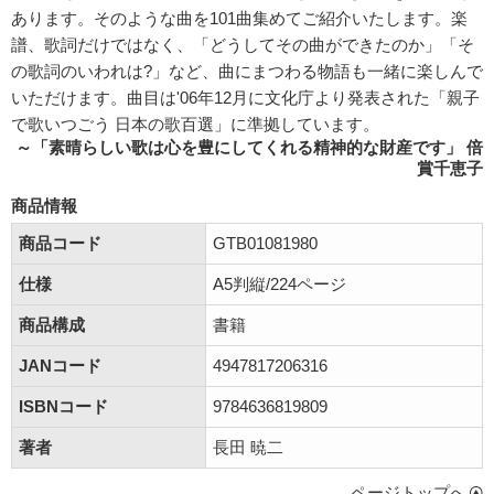
あります。そのような曲を101曲集めてご紹介いたします。楽
譜、歌詞だけではなく、「どうしてその曲ができたのか」「そ
の歌詞のいわれは?」など、曲にまつわる物語も一緒に楽しんで
いただけます。曲目は'06年12月に文化庁より発表された「親子
で歌いつごう 日本の歌百選」に準拠しています。
～「素晴らしい歌は心を豊にしてくれる精神的な財産です」 倍
賞千恵子
商品情報
商品コード
GTB01081980
仕様
A5判縦/224ページ
商品構成
書籍
JANコード
4947817206316
ISBNコード
9784636819809
著者
長田 暁二
ページトップへ