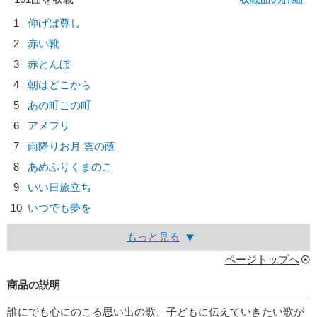
1
仰げば尊し
2
赤い靴
3
赤とんぼ
4
朝はどこから
5
あの町この町
6
アメフリ
7
雨降りお月 雲の蔭
8
あめふりくまのこ
9
いい日旅立ち
10
いつでも夢を
もっと見る
ページトップへ
商品の説明
誰にでも心にのこる思い出の歌、子どもに伝えていきたい歌が