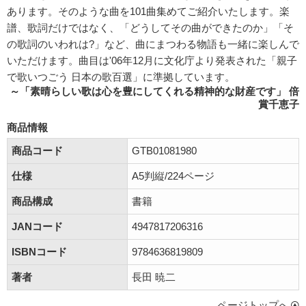
あります。そのような曲を101曲集めてご紹介いたします。楽
譜、歌詞だけではなく、「どうしてその曲ができたのか」「そ
の歌詞のいわれは?」など、曲にまつわる物語も一緒に楽しんで
いただけます。曲目は'06年12月に文化庁より発表された「親子
で歌いつごう 日本の歌百選」に準拠しています。
～「素晴らしい歌は心を豊にしてくれる精神的な財産です」 倍
賞千恵子
商品情報
商品コード
GTB01081980
仕様
A5判縦/224ページ
商品構成
書籍
JANコード
4947817206316
ISBNコード
9784636819809
著者
長田 暁二
ページトップへ