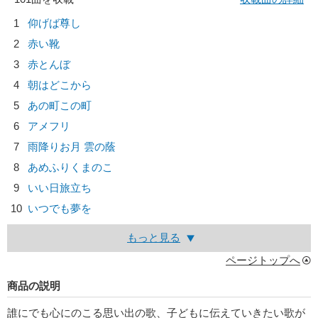
1
仰げば尊し
2
赤い靴
3
赤とんぼ
4
朝はどこから
5
あの町この町
6
アメフリ
7
雨降りお月 雲の蔭
8
あめふりくまのこ
9
いい日旅立ち
10
いつでも夢を
もっと見る
ページトップへ
商品の説明
誰にでも心にのこる思い出の歌、子どもに伝えていきたい歌が