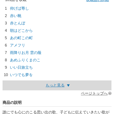
1
仰げば尊し
2
赤い靴
3
赤とんぼ
4
朝はどこから
5
あの町この町
6
アメフリ
7
雨降りお月 雲の蔭
8
あめふりくまのこ
9
いい日旅立ち
10
いつでも夢を
もっと見る
ページトップへ
商品の説明
誰にでも心にのこる思い出の歌、子どもに伝えていきたい歌が