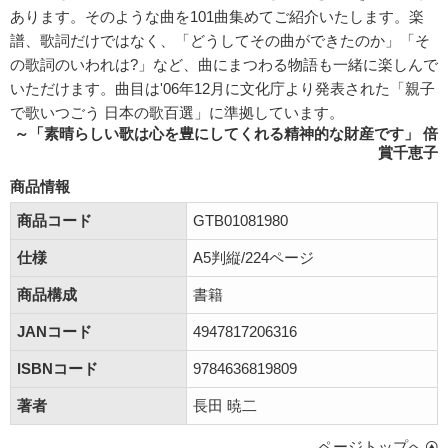
あります。そのような曲を101曲集めてご紹介いたします。楽
譜、歌詞だけではなく、「どうしてその曲ができたのか」「そ
の歌詞のいわれは?」など、曲にまつわる物語も一緒に楽しんで
いただけます。曲目は'06年12月に文化庁より発表された「親子
で歌いつごう 日本の歌百選」に準拠しています。
～「素晴らしい歌は心を豊にしてくれる精神的な財産です」 倍
賞千恵子
商品情報
商品コード
GTB01081980
仕様
A5判縦/224ページ
商品構成
書籍
JANコード
4947817206316
ISBNコード
9784636819809
著者
長田 暁二
ページトップへ