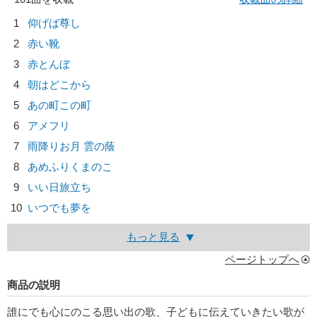
1
仰げば尊し
2
赤い靴
3
赤とんぼ
4
朝はどこから
5
あの町この町
6
アメフリ
7
雨降りお月 雲の蔭
8
あめふりくまのこ
9
いい日旅立ち
10
いつでも夢を
もっと見る
ページトップへ
商品の説明
誰にでも心にのこる思い出の歌、子どもに伝えていきたい歌が