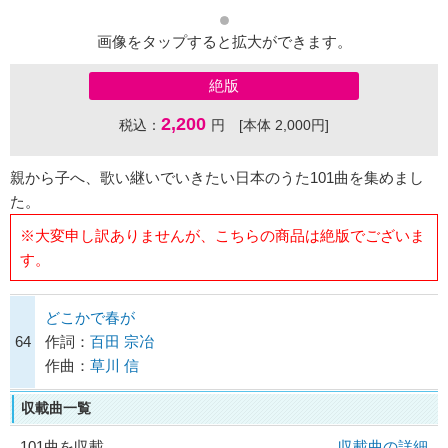
画像をタップすると拡大ができます。
絶版
2,200
税込：
円 [本体 2,000円]
親から子へ、歌い継いでいきたい日本のうた101曲を集めまし
た。
※大変申し訳ありませんが、こちらの商品は絶版でございま
す。
どこかで春が
64
作詞：
百田 宗冶
作曲：
草川 信
収載曲一覧
101曲を収載
収載曲の詳細