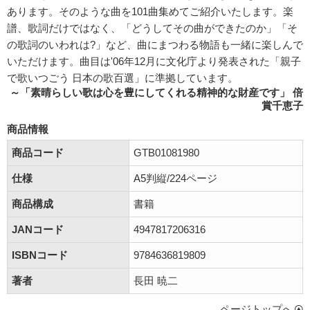
あります。そのような曲を101曲集めてご紹介いたします。楽
譜、歌詞だけではなく、「どうしてその曲ができたのか」「そ
の歌詞のいわれは?」など、曲にまつわる物語も一緒に楽しんで
いただけます。曲目は'06年12月に文化庁より発表された「親子
で歌いつごう 日本の歌百選」に準拠しています。
～「素晴らしい歌は心を豊にしてくれる精神的な財産です」 倍
賞千恵子
商品情報
商品コード
GTB01081980
仕様
A5判縦/224ページ
商品構成
書籍
JANコード
4947817206316
ISBNコード
9784636819809
著者
長田 暁二
ページトップへ