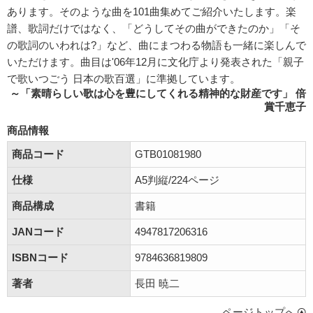
あります。そのような曲を101曲集めてご紹介いたします。楽
譜、歌詞だけではなく、「どうしてその曲ができたのか」「そ
の歌詞のいわれは?」など、曲にまつわる物語も一緒に楽しんで
いただけます。曲目は'06年12月に文化庁より発表された「親子
で歌いつごう 日本の歌百選」に準拠しています。
～「素晴らしい歌は心を豊にしてくれる精神的な財産です」 倍
賞千恵子
商品情報
商品コード
GTB01081980
仕様
A5判縦/224ページ
商品構成
書籍
JANコード
4947817206316
ISBNコード
9784636819809
著者
長田 暁二
ページトップへ