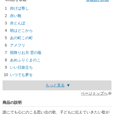
1
仰げば尊し
2
赤い靴
3
赤とんぼ
4
朝はどこから
5
あの町この町
6
アメフリ
7
雨降りお月 雲の蔭
8
あめふりくまのこ
9
いい日旅立ち
10
いつでも夢を
もっと見る
ページトップへ
商品の説明
誰にでも心にのこる思い出の歌、子どもに伝えていきたい歌が