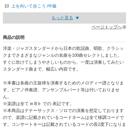
10
上を向いて歩こう /中級
もっと見る
ページトップへ
商品の説明
洋楽・ジャズスタンダードから日本の歌謡曲、唱歌、クラシッ
クまでさまざまなジャンルの名曲を100曲セレクトしました。
すぐに吹けてしまうやさしいものから、一度は演奏してみたい
スタンダード曲まで、幅広い内容です。
※本書は各曲の主旋律を演奏するためのメロディー譜となりま
す。ピアノ伴奏譜、アンサンブルパート等は付いておりませ
ん。
※楽譜は全て in B♭ での 表記です。
※本商品はテナーサックス・ソロでの演奏を想定しております
ので、楽譜に記載されているコードネームは全て移調コードで
す。コンサートキーは記載されているコードの長2度下になりま