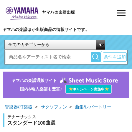
ヤマハの楽譜ほか出版商品の情報サイトです。
条件を追加
ヤマハの楽譜通販サイト
国内&輸入楽譜も豊富♪
★
★
キャンペーン実施中
管楽器/打楽器
>
サクソフォン
>
曲集/レパートリー
テナーサックス
スタンダード100曲選