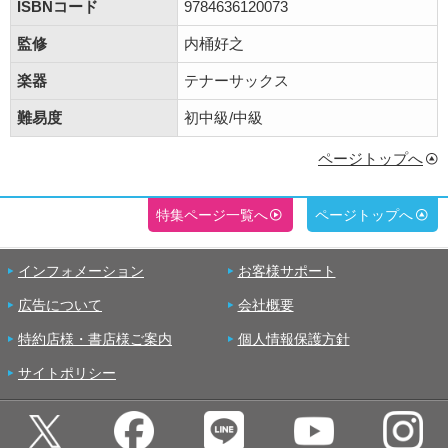
ISBNコード
9784636120073
監修
内桶好之
楽器
テナーサックス
難易度
初中級/中級
ページトップへ
特集ページ一覧へ
ページトップへ
インフォメーション
お客様サポート
広告について
会社概要
特約店様・書店様ご案内
個人情報保護方針
サイトポリシー