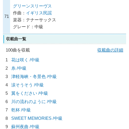
グリーンスリーヴス
作曲：
イギリス民謡
71
楽器：テナーサックス
グレード：中級
収載曲一覧
100曲を収載
収載曲の詳細
1
花は咲く /中級
2
糸 /中級
3
津軽海峡・冬景色 /中級
4
涙そうそう /中級
5
翼をください /中級
6
川の流れのように /中級
7
乾杯 /中級
8
SWEET MEMORIES /中級
9
蘇州夜曲 /中級