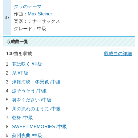
タラのテーマ
作曲：
Max Steiner
37
楽器：テナーサックス
グレード：中級
収載曲一覧
100曲を収載
収載曲の詳細
1
花は咲く /中級
2
糸 /中級
3
津軽海峡・冬景色 /中級
4
涙そうそう /中級
5
翼をください /中級
6
川の流れのように /中級
7
乾杯 /中級
8
SWEET MEMORIES /中級
9
蘇州夜曲 /中級