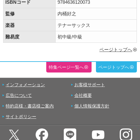
ISBNコード
9784636120073
監修
内桶好之
楽器
テナーサックス
難易度
初中級/中級
ページトップへ
特集ページ一覧へ
ページトップへ
インフォメーション
お客様サポート
広告について
会社概要
特約店様・書店様ご案内
個人情報保護方針
サイトポリシー