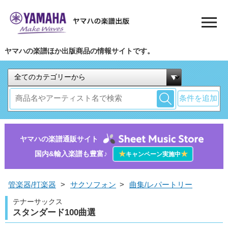
ヤマハの楽譜ほか出版商品の情報サイトです。
条件を追加
ヤマハの楽譜通販サイト
国内&輸入楽譜も豊富♪
★
★
キャンペーン実施中
管楽器/打楽器
>
サクソフォン
>
曲集/レパートリー
テナーサックス
スタンダード100曲選