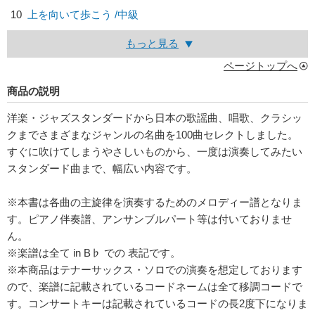
10
上を向いて歩こう /中級
もっと見る
ページトップへ
商品の説明
洋楽・ジャズスタンダードから日本の歌謡曲、唱歌、クラシッ
クまでさまざまなジャンルの名曲を100曲セレクトしました。
すぐに吹けてしまうやさしいものから、一度は演奏してみたい
スタンダード曲まで、幅広い内容です。
※本書は各曲の主旋律を演奏するためのメロディー譜となりま
す。ピアノ伴奏譜、アンサンブルパート等は付いておりませ
ん。
※楽譜は全て in B♭ での 表記です。
※本商品はテナーサックス・ソロでの演奏を想定しております
ので、楽譜に記載されているコードネームは全て移調コードで
す。コンサートキーは記載されているコードの長2度下になりま