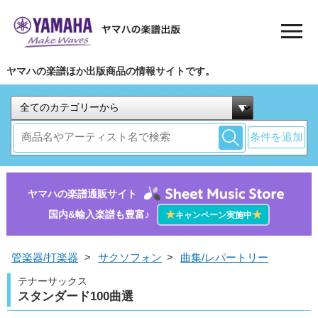
ヤマハの楽譜ほか出版商品の情報サイトです。
条件を追加
ヤマハの楽譜通販サイト
国内&輸入楽譜も豊富♪
★
★
キャンペーン実施中
管楽器/打楽器
>
サクソフォン
>
曲集/レパートリー
テナーサックス
スタンダード100曲選