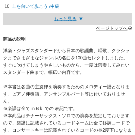
10
上を向いて歩こう /中級
もっと見る
ページトップへ
商品の説明
洋楽・ジャズスタンダードから日本の歌謡曲、唱歌、クラシッ
クまでさまざまなジャンルの名曲を100曲セレクトしました。
すぐに吹けてしまうやさしいものから、一度は演奏してみたい
スタンダード曲まで、幅広い内容です。
※本書は各曲の主旋律を演奏するためのメロディー譜となりま
す。ピアノ伴奏譜、アンサンブルパート等は付いておりませ
ん。
※楽譜は全て in B♭ での 表記です。
※本商品はテナーサックス・ソロでの演奏を想定しております
ので、楽譜に記載されているコードネームは全て移調コードで
す。コンサートキーは記載されているコードの長2度下になりま