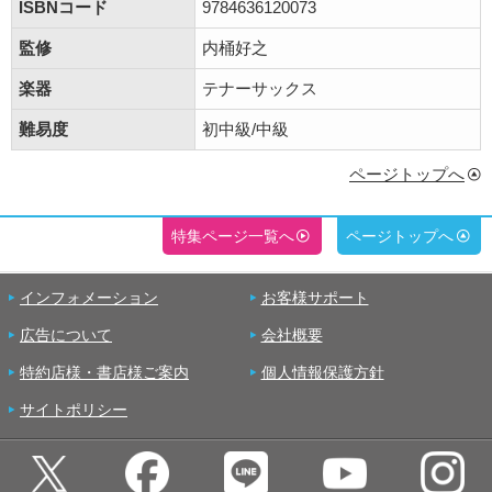
ISBNコード
9784636120073
監修
内桶好之
楽器
テナーサックス
難易度
初中級/中級
ページトップへ
特集ページ一覧へ
ページトップへ
インフォメーション
お客様サポート
広告について
会社概要
特約店様・書店様ご案内
個人情報保護方針
サイトポリシー