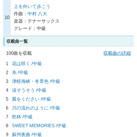
上を向いて歩こう
作曲：
中村 八大
10
楽器：テナーサックス
グレード：中級
収載曲一覧
100曲を収載
収載曲の詳細
1
花は咲く /中級
2
糸 /中級
3
津軽海峡・冬景色 /中級
4
涙そうそう /中級
5
翼をください /中級
6
川の流れのように /中級
7
乾杯 /中級
8
SWEET MEMORIES /中級
9
蘇州夜曲 /中級