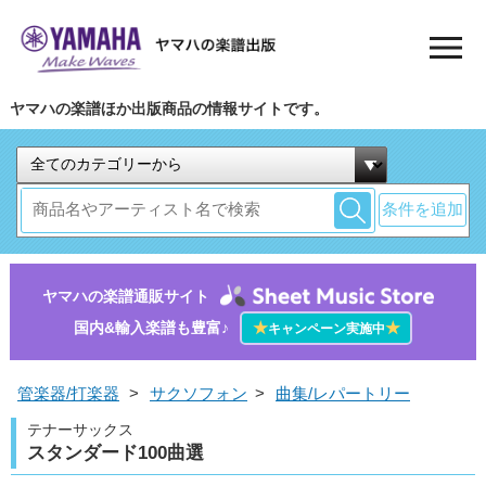
ヤマハの楽譜ほか出版商品の情報サイトです。
条件を追加
ヤマハの楽譜通販サイト
国内&輸入楽譜も豊富♪
★
★
キャンペーン実施中
管楽器/打楽器
>
サクソフォン
>
曲集/レパートリー
テナーサックス
スタンダード100曲選