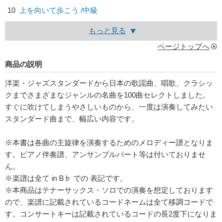
10
上を向いて歩こう /中級
もっと見る
ページトップへ
商品の説明
洋楽・ジャズスタンダードから日本の歌謡曲、唱歌、クラシッ
クまでさまざまなジャンルの名曲を100曲セレクトしました。
すぐに吹けてしまうやさしいものから、一度は演奏してみたい
スタンダード曲まで、幅広い内容です。
※本書は各曲の主旋律を演奏するためのメロディー譜となりま
す。ピアノ伴奏譜、アンサンブルパート等は付いておりませ
ん。
※楽譜は全て in B♭ での 表記です。
※本商品はテナーサックス・ソロでの演奏を想定しております
ので、楽譜に記載されているコードネームは全て移調コードで
す。コンサートキーは記載されているコードの長2度下になりま