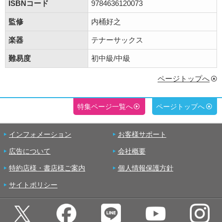
ISBNコード
9784636120073
監修
内桶好之
楽器
テナーサックス
難易度
初中級/中級
ページトップへ
特集ページ一覧へ
ページトップへ
インフォメーション
お客様サポート
広告について
会社概要
特約店様・書店様ご案内
個人情報保護方針
サイトポリシー