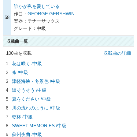
誰かが私を愛している
作曲：
GEORGE GERSHWIN
58
楽器：テナーサックス
グレード：中級
収載曲一覧
100曲を収載
収載曲の詳細
1
花は咲く /中級
2
糸 /中級
3
津軽海峡・冬景色 /中級
4
涙そうそう /中級
5
翼をください /中級
6
川の流れのように /中級
7
乾杯 /中級
8
SWEET MEMORIES /中級
9
蘇州夜曲 /中級