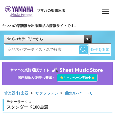
ヤマハの楽譜ほか出版商品の情報サイトです。
条件を追加
ヤマハの楽譜通販サイト
国内&輸入楽譜も豊富♪
★
★
キャンペーン実施中
管楽器/打楽器
>
サクソフォン
>
曲集/レパートリー
テナーサックス
スタンダード100曲選