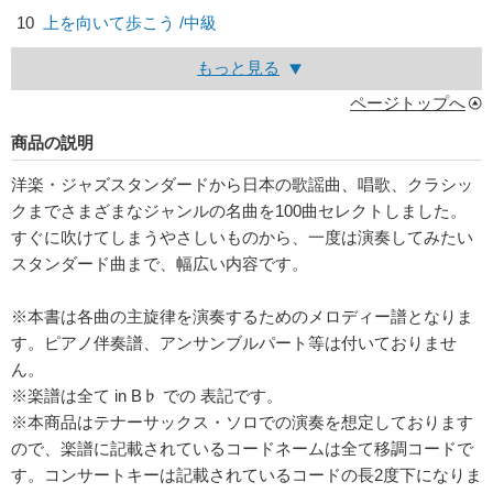
10
上を向いて歩こう /中級
もっと見る
ページトップへ
商品の説明
洋楽・ジャズスタンダードから日本の歌謡曲、唱歌、クラシッ
クまでさまざまなジャンルの名曲を100曲セレクトしました。
すぐに吹けてしまうやさしいものから、一度は演奏してみたい
スタンダード曲まで、幅広い内容です。
※本書は各曲の主旋律を演奏するためのメロディー譜となりま
す。ピアノ伴奏譜、アンサンブルパート等は付いておりませ
ん。
※楽譜は全て in B♭ での 表記です。
※本商品はテナーサックス・ソロでの演奏を想定しております
ので、楽譜に記載されているコードネームは全て移調コードで
す。コンサートキーは記載されているコードの長2度下になりま