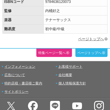
ISBNコード
9784636120073
監修
内桶好之
楽器
テナーサックス
難易度
初中級/中級
ページトップへ
特集ページ一覧へ
ページトップへ
インフォメーション
お客様サポート
広告について
会社概要
特約店様・書店様ご案内
個人情報保護方針
サイトポリシー