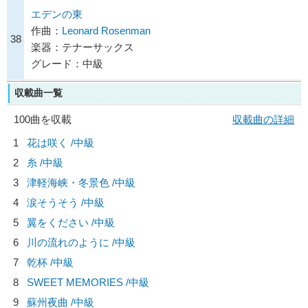
エデンの東
作曲：
Leonard Rosenman
38
楽器：テナーサックス
グレード：中級
収載曲一覧
100曲を収載
収載曲の詳細
1
花は咲く /中級
2
糸 /中級
3
津軽海峡・冬景色 /中級
4
涙そうそう /中級
5
翼をください /中級
6
川の流れのように /中級
7
乾杯 /中級
8
SWEET MEMORIES /中級
9
蘇州夜曲 /中級