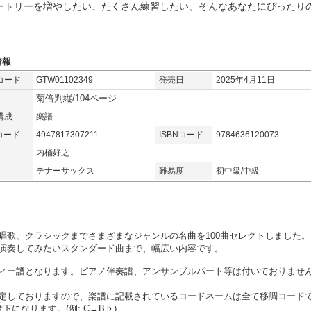
ートリーを増やしたい、たくさん練習したい、そんなあなたにぴったりの
。
情報
コード
GTW01102349
発売日
2025年4月11日
菊倍判縦/104ページ
構成
楽譜
コード
4947817307211
ISBNコード
9784636120073
内桶好之
テナーサックス
難易度
初中級/中級
唱歌、クラシックまでさまざまなジャンルの名曲を100曲セレクトしました。
演奏してみたいスタンダード曲まで、幅広い内容です。
ィー譜となります。ピアノ伴奏譜、アンサンブルパート等は付いておりませ
定しておりますので、楽譜に記載されているコードネームは全て移調コード
になります。(例: C→B♭)