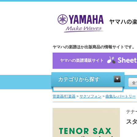
ヤマハの楽譜ほか出版商品の情報サイトです。
ヤマハの楽譜通販サイト
カテゴリから探す
全
管楽器/打楽器
>
サクソフォン
>
曲集/レパートリー
テナ
スタ