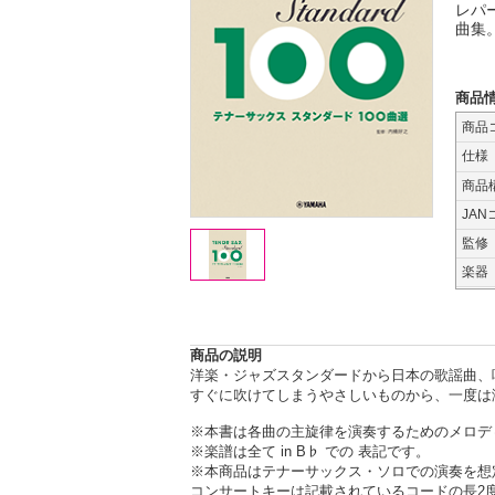
レパ
曲集
商品
商品
仕様
商品
JAN
監修
楽器
商品の説明
洋楽・ジャズスタンダードから日本の歌謡曲、
すぐに吹けてしまうやさしいものから、一度は
※本書は各曲の主旋律を演奏するためのメロデ
※楽譜は全て in B♭ での 表記です。
※本商品はテナーサックス・ソロでの演奏を想
コンサートキーは記載されているコードの長2度下