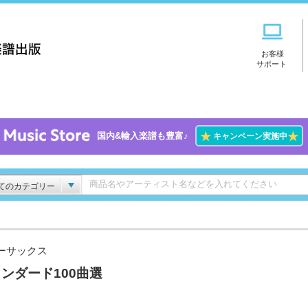
お客様
サポート
★
★
国内&輸入楽譜も豊富♪
キャンペーン実施中
てのカテゴリー
ーサックス
ンダード100曲選