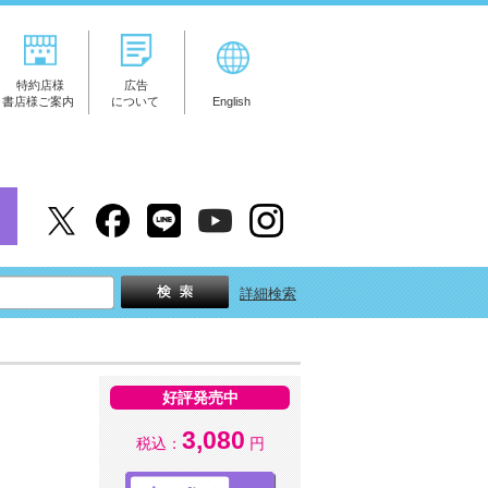
特約店様
広告
書店様ご案内
について
English
詳細検索
好評発売中
3,080
税込：
円