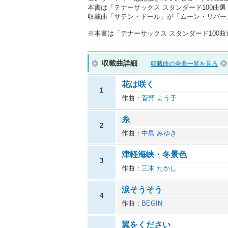
本書は「テナーサックス スタンダード100曲選」
収載曲「サテン・ドール」が「ムーン・リバー
※本書は「テナーサックス スタンダード100曲選」
収載曲詳細
収載曲の全曲一覧を見る
花は咲く
1
作曲：
菅野 よう子
糸
2
作曲：
中島 みゆき
津軽海峡・冬景色
3
作曲：
三木 たかし
涙そうそう
4
作曲：
BEGIN
翼をください