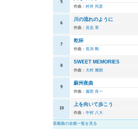
5
作曲：
村井 邦彦
川の流れのように
6
作曲：
見岳 章
乾杯
7
作曲：
長渕 剛
SWEET MEMORIES
8
作曲：
大村 雅朗
蘇州夜曲
9
作曲：
服部 良一
上を向いて歩こう
10
作曲：
中村 八大
収載曲の全曲一覧を見る