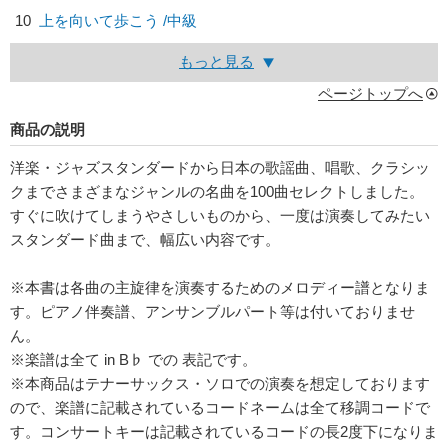
10
上を向いて歩こう /中級
もっと見る
ページトップへ
商品の説明
洋楽・ジャズスタンダードから日本の歌謡曲、唱歌、クラシッ
クまでさまざまなジャンルの名曲を100曲セレクトしました。
すぐに吹けてしまうやさしいものから、一度は演奏してみたい
スタンダード曲まで、幅広い内容です。
※本書は各曲の主旋律を演奏するためのメロディー譜となりま
す。ピアノ伴奏譜、アンサンブルパート等は付いておりませ
ん。
※楽譜は全て in B♭ での 表記です。
※本商品はテナーサックス・ソロでの演奏を想定しております
ので、楽譜に記載されているコードネームは全て移調コードで
す。コンサートキーは記載されているコードの長2度下になりま