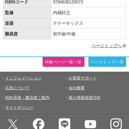
ISBNコード
9784636120073
監修
内桶好之
楽器
テナーサックス
難易度
初中級/中級
ページトップへ
特集ページ一覧へ
ページトップへ
インフォメーション
お客様サポート
広告について
会社概要
特約店様・書店様ご案内
個人情報保護方針
サイトポリシー