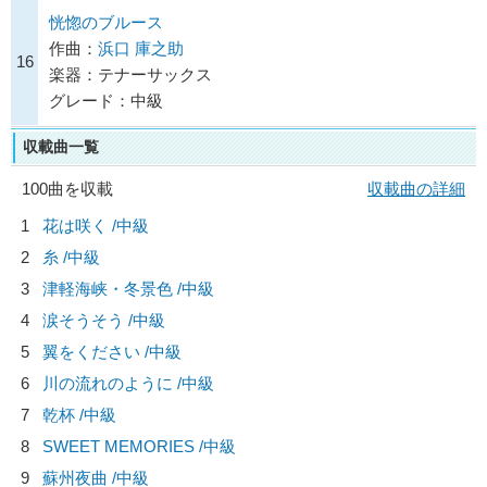
恍惚のブルース
作曲：
浜口 庫之助
16
楽器：テナーサックス
グレード：中級
収載曲一覧
100曲を収載
収載曲の詳細
1
花は咲く /中級
2
糸 /中級
3
津軽海峡・冬景色 /中級
4
涙そうそう /中級
5
翼をください /中級
6
川の流れのように /中級
7
乾杯 /中級
8
SWEET MEMORIES /中級
9
蘇州夜曲 /中級