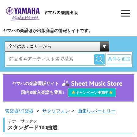
ヤマハの楽譜ほか出版商品の情報サイトです。
条件を追加
ヤマハの楽譜通販サイト
国内&輸入楽譜も豊富♪
★
★
キャンペーン実施中
管楽器/打楽器
>
サクソフォン
>
曲集/レパートリー
テナーサックス
スタンダード100曲選