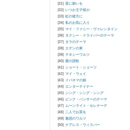
[31]
星に願いを
[32]
いつか王子様が
[33]
虹の彼方に
[34]
私のお気に入り
[35]
マイ・ファニー・ヴァレンタイン
[36]
タクシー・ドライバーのテーマ
[37]
タラのテーマ
[38]
エデンの東
[39]
テネシーワルツ
[40]
愛の讃歌
[41]
ショート・ショーツ
[42]
マイ・ウェイ
[43]
イパネマの娘
[44]
エンターテイナー
[45]
シング・シング・シング
[46]
ピンク・パンサーのテーマ
[47]
ムーンライト・セレナーデ
[48]
二人でお茶を
[49]
魅惑のワルツ
[50]
ケアレス・ウィスパー