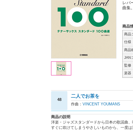
レパ
曲集
商品
商品
仕様
商品
JAN
監修
楽器
二人でお茶を
48
作曲：
VINCENT YOUMANS
商品の説明
洋楽・ジャズスタンダードから日本の歌謡曲、
すぐに吹けてしまうやさしいものから、一度は