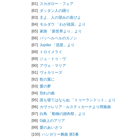
[81]
スカボロー・フェア
[82]
ダッタン人の踊り
[83]
主よ、人の望みの喜びよ
[84]
モルダウ 「わが祖国」より
[85]
家路 「新世界より」より
[86]
パッヘルベルのカノン
[87]
Jupiter 「惑星」より
[88]
トロイメライ
[89]
ジュ・トゥ・ヴ
[90]
アヴェ・マリア
[91]
ヴォカリーズ
[92]
歌の翼に
[93]
愛の夢
[94]
別れの曲
[95]
誰も寝てはならぬ 「トゥーランドット」より
[96]
カヴァレリア・ルスティカーナより間奏曲
[97]
白鳥 「動物の謝肉祭」より
[98]
G線上のアリア
[99]
愛のあいさつ
[100]
ハンガリー舞曲 第5番