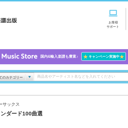
お客様
サポート
★
★
国内&輸入楽譜も豊富♪
キャンペーン実施中
てのカテゴリー
ーサックス
ンダード100曲選