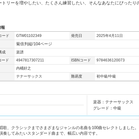
ートリーを増やしたい、たくさん練習したい、そんなあなたにぴったりの
。
情報
コード
GTW01102349
発売日
2025年4月11日
菊倍判縦/104ページ
構成
楽譜
コード
4947817307211
ISBNコード
9784636120073
内桶好之
テナーサックス
難易度
初中級/中級
楽器：テナーサックス
グレード：中級
唱歌、クラシックまでさまざまなジャンルの名曲を100曲セレクトしました。
演奏してみたいスタンダード曲まで、幅広い内容です。