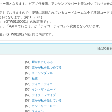
ィー譜となります。ピアノ伴奏譜、アンサンブルパート等は付いておりませ
定しておりますので、楽譜に記載されているコードネームは全て移調コード
になります。(例: C→B♭)
（GTW01100001）の改訂版です。
」、「A列車で行こう」が「ティコ・ティコ」へ変更となっています。
(GTW01101274)と同じ内容です。
[全100曲
[51]
煙が目にしみる
[52]
誰かが私を見つめてる
[53]
ス・ワンダフル
[54]
枯葉
[55]
ティコ・ティコ
[56]
イン・ザ・ムード
[57]
テイク・ファイブ
[58]
誰かが私を愛している
[59]
カントリー・ロード
[60]
スペイン