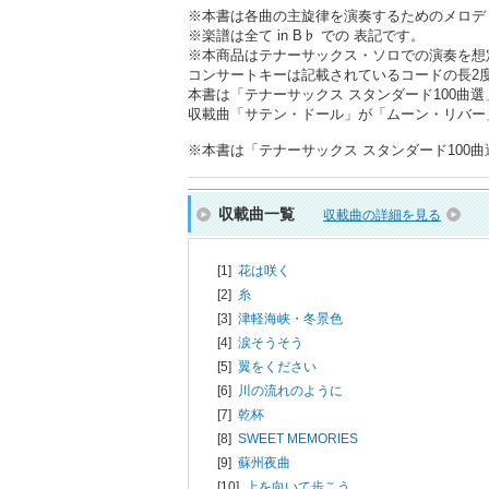
※本書は各曲の主旋律を演奏するためのメロデ
※楽譜は全て in B♭ での 表記です。
※本商品はテナーサックス・ソロでの演奏を想
コンサートキーは記載されているコードの長2度下
本書は「テナーサックス スタンダード100曲選」
収載曲「サテン・ドール」が「ムーン・リバー
※本書は「テナーサックス スタンダード100曲選」
収載曲一覧
収載曲の詳細を見る
[1]
花は咲く
[2]
糸
[3]
津軽海峡・冬景色
[4]
涙そうそう
[5]
翼をください
[6]
川の流れのように
[7]
乾杯
[8]
SWEET MEMORIES
[9]
蘇州夜曲
[10]
上を向いて歩こう