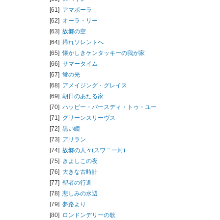
[61]
アマポーラ
[62]
オーラ・リー
[63]
故郷の空
[64]
帰れソレントへ
[65]
懐かしきケンタッキーの我が家
[66]
サマータイム
[67]
蛍の光
[68]
アメイジング・グレイス
[69]
朝日のあたる家
[70]
ハッピー・バースディ・トゥ・ユー
[71]
グリーンスリーヴス
[72]
黒い瞳
[73]
アリラン
[74]
故郷の人々(スワニー河)
[75]
きよしこの夜
[76]
大きな古時計
[77]
聖者の行進
[78]
悲しみの水辺
[79]
夢路より
[80]
ロンドンデリーの歌