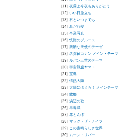
[11]
夜霧よ今夜もありがとう
[12]
いい日旅立ち
[13]
君といつまでも
[14]
みだれ髪
[15]
卒業写真
[16]
恍惚のブルース
[17]
残酷な天使のテーゼ
[18]
名探偵コナン メイン・テーマ
[19]
ルパン三世のテーマ
[20]
宇宙戦艦ヤマト
[21]
宝島
[22]
情熱大陸
[23]
太陽にほえろ！ メインテーマ
[24]
故郷
[25]
浜辺の歌
[26]
早春賦
[27]
赤とんぼ
[28]
マック・ザ・ナイフ
[29]
この素晴らしき世界
[30]
ムーン・リバー