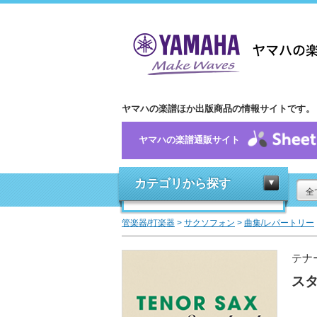
ヤマハの楽譜ほか出版商品の情報サイトです。
ヤマハの楽譜通販サイト
カテゴリから探す
全
管楽器/打楽器
>
サクソフォン
>
曲集/レパートリー
テナ
スタ