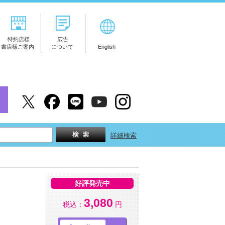
特約店様
広告
書店様ご案内
について
English
詳細検索
好評発売中
3,080
税込：
円