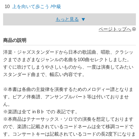
10
上を向いて歩こう /中級
もっと見る
ページトップへ
商品の説明
洋楽・ジャズスタンダードから日本の歌謡曲、唱歌、クラシッ
クまでさまざまなジャンルの名曲を100曲セレクトしました。
すぐに吹けてしまうやさしいものから、一度は演奏してみたい
スタンダード曲まで、幅広い内容です。
※本書は各曲の主旋律を演奏するためのメロディー譜となりま
す。ピアノ伴奏譜、アンサンブルパート等は付いておりませ
ん。
※楽譜は全て in B♭ での 表記です。
※本商品はテナーサックス・ソロでの演奏を想定しております
ので、楽譜に記載されているコードネームは全て移調コードで
す。コンサートキーは記載されているコードの長2度下になりま