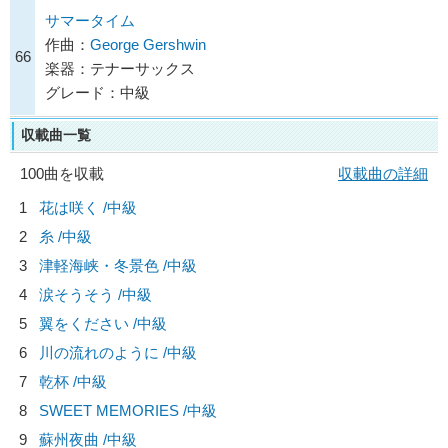
サマータイム
作曲：
George Gershwin
66
楽器：テナーサックス
グレード：中級
収載曲一覧
100曲を収載
収載曲の詳細
1
花は咲く /中級
2
糸 /中級
3
津軽海峡・冬景色 /中級
4
涙そうそう /中級
5
翼をください /中級
6
川の流れのように /中級
7
乾杯 /中級
8
SWEET MEMORIES /中級
9
蘇州夜曲 /中級