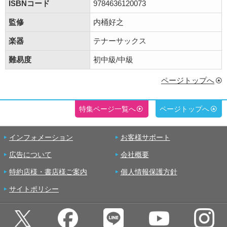
ISBNコード
9784636120073
監修
内桶好之
楽器
テナーサックス
難易度
初中級/中級
ページトップへ
特集ページ一覧へ
ページトップへ
インフォメーション
お客様サポート
広告について
会社概要
特約店様・書店様ご案内
個人情報保護方針
サイトポリシー