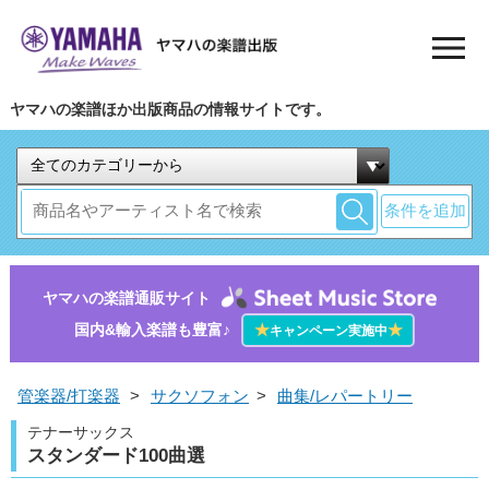
ヤマハの楽譜ほか出版商品の情報サイトです。
条件を追加
ヤマハの楽譜通販サイト
国内&輸入楽譜も豊富♪
★
★
キャンペーン実施中
管楽器/打楽器
>
サクソフォン
>
曲集/レパートリー
テナーサックス
スタンダード100曲選