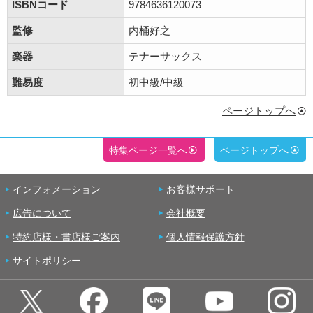
ISBNコード
9784636120073
監修
内桶好之
楽器
テナーサックス
難易度
初中級/中級
ページトップへ
特集ページ一覧へ
ページトップへ
インフォメーション
お客様サポート
広告について
会社概要
特約店様・書店様ご案内
個人情報保護方針
サイトポリシー