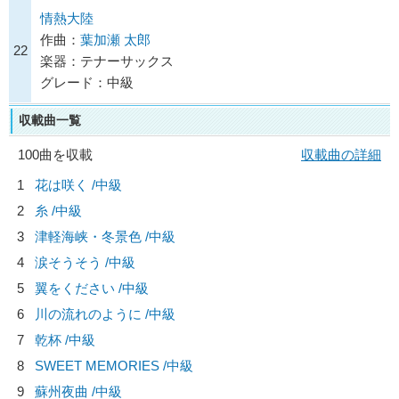
情熱大陸
作曲：
葉加瀬 太郎
22
楽器：テナーサックス
グレード：中級
収載曲一覧
100曲を収載
収載曲の詳細
1
花は咲く /中級
2
糸 /中級
3
津軽海峡・冬景色 /中級
4
涙そうそう /中級
5
翼をください /中級
6
川の流れのように /中級
7
乾杯 /中級
8
SWEET MEMORIES /中級
9
蘇州夜曲 /中級