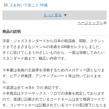
10
上を向いて歩こう /中級
もっと見る
ページトップへ
商品の説明
洋楽・ジャズスタンダードから日本の歌謡曲、唱歌、クラシッ
クまでさまざまなジャンルの名曲を100曲セレクトしました。
すぐに吹けてしまうやさしいものから、一度は演奏してみたい
スタンダード曲まで、幅広い内容です。
※本書は各曲の主旋律を演奏するためのメロディー譜となりま
す。ピアノ伴奏譜、アンサンブルパート等は付いておりませ
ん。
※楽譜は全て in B♭ での 表記です。
※本商品はテナーサックス・ソロでの演奏を想定しております
ので、楽譜に記載されているコードネームは全て移調コードで
す。コンサートキーは記載されているコードの長2度下になりま