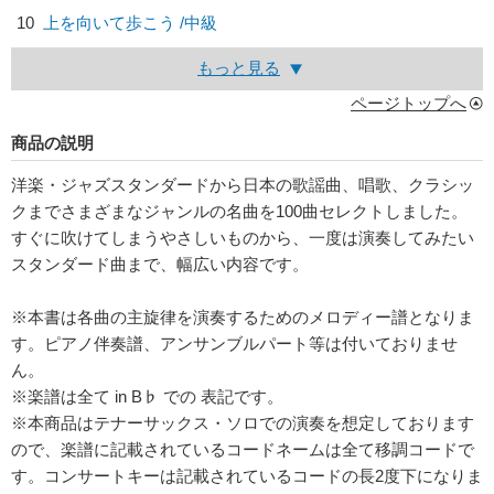
10
上を向いて歩こう /中級
もっと見る
ページトップへ
商品の説明
洋楽・ジャズスタンダードから日本の歌謡曲、唱歌、クラシッ
クまでさまざまなジャンルの名曲を100曲セレクトしました。
すぐに吹けてしまうやさしいものから、一度は演奏してみたい
スタンダード曲まで、幅広い内容です。
※本書は各曲の主旋律を演奏するためのメロディー譜となりま
す。ピアノ伴奏譜、アンサンブルパート等は付いておりませ
ん。
※楽譜は全て in B♭ での 表記です。
※本商品はテナーサックス・ソロでの演奏を想定しております
ので、楽譜に記載されているコードネームは全て移調コードで
す。コンサートキーは記載されているコードの長2度下になりま