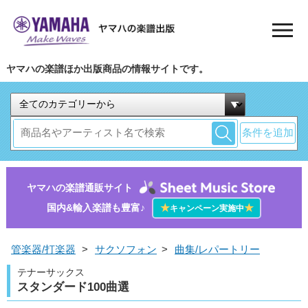
ヤマハの楽譜ほか出版商品の情報サイトです。
条件を追加
ヤマハの楽譜通販サイト
国内&輸入楽譜も豊富♪
★
★
キャンペーン実施中
管楽器/打楽器
>
サクソフォン
>
曲集/レパートリー
テナーサックス
スタンダード100曲選