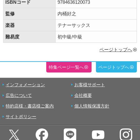
ISBNコード
9784636120073
監修
内桶好之
楽器
テナーサックス
難易度
初中級/中級
ページトップへ
特集ページ一覧へ
ページトップへ
インフォメーション
お客様サポート
広告について
会社概要
特約店様・書店様ご案内
個人情報保護方針
サイトポリシー