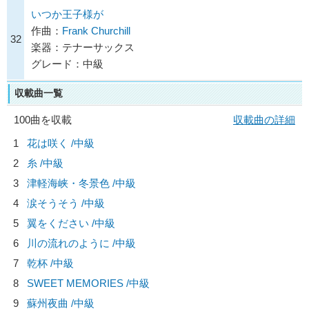
いつか王子様が
作曲：
Frank Churchill
32
楽器：テナーサックス
グレード：中級
収載曲一覧
100曲を収載
収載曲の詳細
1
花は咲く /中級
2
糸 /中級
3
津軽海峡・冬景色 /中級
4
涙そうそう /中級
5
翼をください /中級
6
川の流れのように /中級
7
乾杯 /中級
8
SWEET MEMORIES /中級
9
蘇州夜曲 /中級