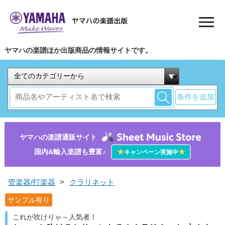
ヤマハの楽譜ほか出版商品の情報サイトです。
条件を追加
ヤマハの楽譜通販サイト
国内&輸入楽譜も豊富♪
★
★
キャンペーン実施中
管楽器/打楽器
>
クラリネット
サンプル有り
これが吹けりゃ～人気者！