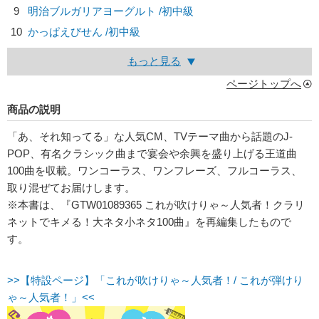
9
明治ブルガリアヨーグルト /初中級
10
かっぱえびせん /初中級
もっと見る
ページトップへ
商品の説明
「あ、それ知ってる」な人気CM、TVテーマ曲から話題のJ-
POP、有名クラシック曲まで宴会や余興を盛り上げる王道曲
100曲を収載。ワンコーラス、ワンフレーズ、フルコーラス、
取り混ぜてお届けします。
※本書は、『GTW01089365 これが吹けりゃ～人気者！クラリ
ネットでキメる！大ネタ小ネタ100曲』を再編集したもので
す。
>>【特設ページ】「これが吹けりゃ～人気者！/ これが弾けり
ゃ～人気者！」<<