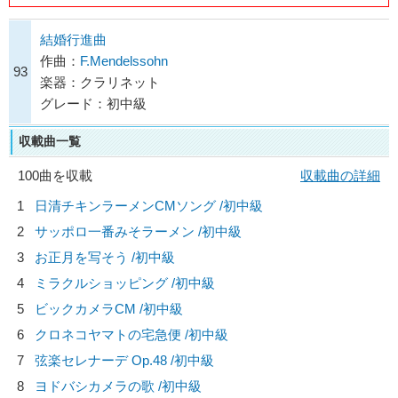
結婚行進曲
作曲：
F.Mendelssohn
93
楽器：クラリネット
グレード：初中級
収載曲一覧
100曲を収載
収載曲の詳細
1
日清チキンラーメンCMソング /初中級
2
サッポロ一番みそラーメン /初中級
3
お正月を写そう /初中級
4
ミラクルショッピング /初中級
5
ビックカメラCM /初中級
6
クロネコヤマトの宅急便 /初中級
7
弦楽セレナーデ Op.48 /初中級
8
ヨドバシカメラの歌 /初中級