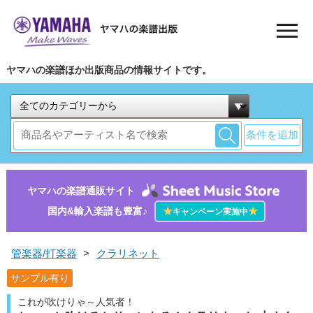
ヤマハの楽譜ほか出版商品の情報サイトです。
条件を追加
ヤマハの楽譜通販サイト
国内&輸入楽譜も豊富♪
★
★
キャンペーン実施中
管楽器/打楽器
>
クラリネット
サンプル有り
これが吹けりゃ～人気者！