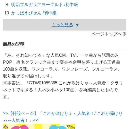
9
明治ブルガリアヨーグルト /初中級
10
かっぱえびせん /初中級
もっと見る
ページトップへ
商品の説明
「あ、それ知ってる」な人気CM、TVテーマ曲から話題のJ-
POP、有名クラシック曲まで宴会や余興を盛り上げる王道曲
100曲を収載。ワンコーラス、ワンフレーズ、フルコーラス、
取り混ぜてお届けします。
※本書は、『GTW01089365 これが吹けりゃ～人気者！クラリ
ネットでキメる！大ネタ小ネタ100曲』を再編集したもので
す。
>>【特設ページ】「これが吹けりゃ～人気者！/ これが弾けり
ゃ～人気者！」<<