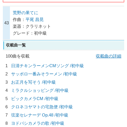
荒野の果てに
作曲：
平尾 昌晃
43
楽器：クラリネット
グレード：初中級
収載曲一覧
100曲を収載
収載曲の詳細
1
日清チキンラーメンCMソング /初中級
2
サッポロ一番みそラーメン /初中級
3
お正月を写そう /初中級
4
ミラクルショッピング /初中級
5
ビックカメラCM /初中級
6
クロネコヤマトの宅急便 /初中級
7
弦楽セレナーデ Op.48 /初中級
8
ヨドバシカメラの歌 /初中級