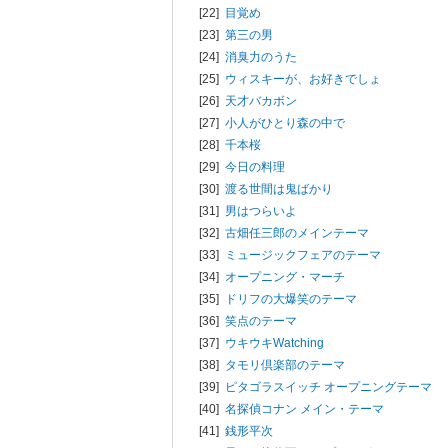
[22]
目覚め
[23]
第三の男
[24]
消臭力のうた
[25]
ウィスキーが、お好きでしょ
[26]
天才バカボン
[27]
小人がひとり森の中で
[28]
千本桜
[29]
今日の料理
[30]
渡る世間は鬼ばかり
[31]
男はつらいよ
[32]
古畑任三郎のメインテーマ
[33]
ミュージックフェアのテーマ
[34]
オープニング・マーチ
[35]
ドリフの大爆笑のテーマ
[36]
笑点のテーマ
[37]
ウキウキWatching
[38]
タモリ倶楽部のテーマ
[39]
ピタゴラスイッチ オープニングテーマ
[40]
名探偵コナン メイン・テーマ
[41]
銭形平次