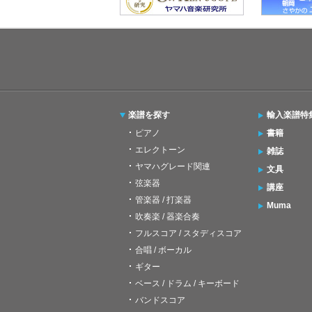
楽譜を探す
輸入楽譜特
ピアノ
書籍
エレクトーン
雑誌
ヤマハグレード関連
文具
弦楽器
講座
管楽器 / 打楽器
Muma
吹奏楽 / 器楽合奏
フルスコア / スタディスコア
合唱 / ボーカル
ギター
ベース / ドラム / キーボード
バンドスコア