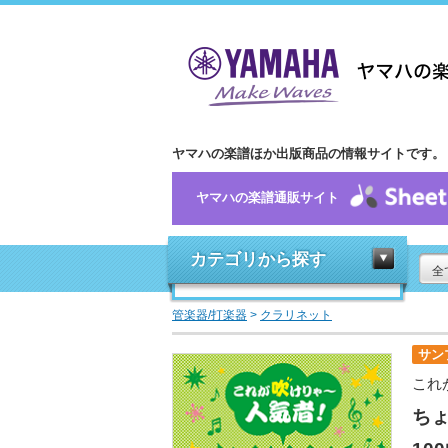
ヤマハの楽譜ほか出版商品の情報サイトです。
ヤマハの楽譜通販サイト
カテゴリから探す
全
管楽器/打楽器
>
クラリネット
サン
これ
ち