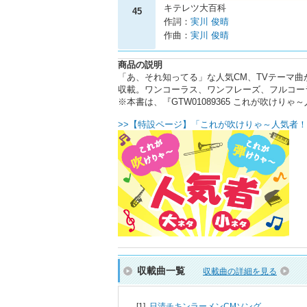
キテレツ大百科
45
作詞：
実川 俊晴
作曲：
実川 俊晴
商品の説明
「あ、それ知ってる」な人気CM、TVテーマ曲
収載。ワンコーラス、ワンフレーズ、フルコー
※本書は、『GTW01089365 これが吹け
>>【特設ページ】「これが吹けりゃ～人気者！
収載曲一覧
収載曲の詳細を見る
[1]
日清チキンラーメンCMソング