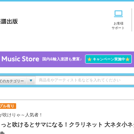
お客様
サポート
★
★
国内&輸入楽譜も豊富♪
キャンペーン実施中
てのカテゴリー
プル有り
が吹けりゃ～人気者！
ょっと吹けるとサマになる！クラリネット 大ネタ小ネ