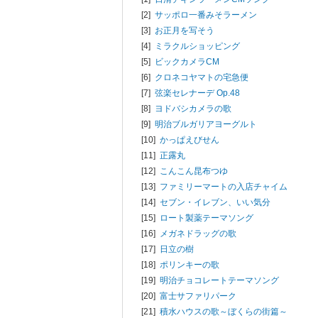
[2]
サッポロ一番みそラーメン
[3]
お正月を写そう
[4]
ミラクルショッピング
[5]
ビックカメラCM
[6]
クロネコヤマトの宅急便
[7]
弦楽セレナーデ Op.48
[8]
ヨドバシカメラの歌
[9]
明治ブルガリアヨーグルト
[10]
かっぱえびせん
[11]
正露丸
[12]
こんこん昆布つゆ
[13]
ファミリーマートの入店チャイム
[14]
セブン・イレブン、いい気分
[15]
ロート製薬テーマソング
[16]
メガネドラッグの歌
[17]
日立の樹
[18]
ポリンキーの歌
[19]
明治チョコレートテーマソング
[20]
富士サファリパーク
[21]
積水ハウスの歌～ぼくらの街篇～