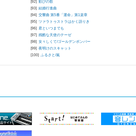
[92]
歓びの歌
[93]
結婚行進曲
[94]
交響曲 第5番「運命」第1楽章
[95]
ツァラトゥストラはかく語りき
[96]
君といつまでも
[97]
残酷な天使のテーゼ
[98]
女々しくて/
ゴールデンボンバー
[99]
夜明けのスキャット
[100]
ふるさと/
嵐