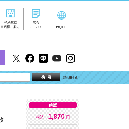
特約店様
広告
書店様ご案内
について
English
詳細検索
絶版
1,870
税込：
円
タ