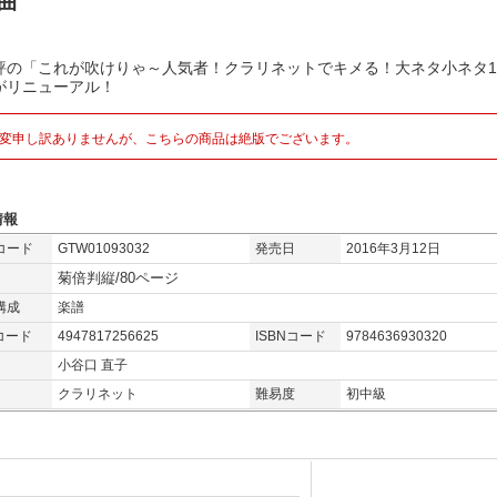
0曲
評の「これが吹けりゃ～人気者！クラリネットでキメる！大ネタ小ネタ1
がリニューアル！
変申し訳ありませんが、こちらの商品は絶版でございます。
情報
コード
GTW01093032
発売日
2016年3月12日
菊倍判縦/80ページ
構成
楽譜
コード
4947817256625
ISBNコード
9784636930320
小谷口 直子
クラリネット
難易度
初中級