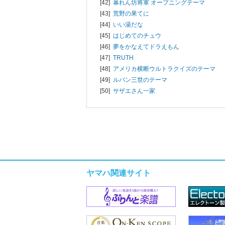
[42]
暴れん坊将軍 オープニングテーマ
[43]
荒野の果てに
[44]
いい湯だな
[45]
はじめてのチュウ
[46]
夢をかなえてドラえもん
[47]
TRUTH
[48]
アメリカ横断ウルトラクイズのテーマ
[49]
ルパン三世のテーマ
[50]
サザエさん一家
ヤマハ関連サイト