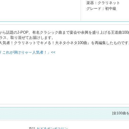
楽器：クラリネット
グレード：初中級
から話題のJ-POP、有名クラシック曲まで宴会や余興を盛り上げる王道曲100
ラス、取り混ぜてお届けします。
りゃ～人気者！クラリネットでキメる！大ネタ小ネタ100曲』を再編集したものです
/ これが弾けりゃ～人気者！」<<
[全100曲
[51]
おどるポンポコリン