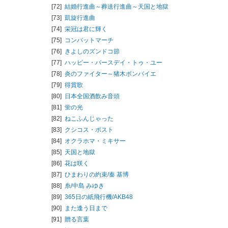
[72]
結婚行進曲～葬送行進曲～天国と地獄
[73]
凱旋行進曲
[74]
栄冠は君に輝く
[75]
コンバットマーチ
[76]
きよしのズンドコ節
[77]
ハッピー・バースデイ・トゥ・ユー
[78]
炎のファイター～猪木ボンバイエ
[79]
得賞歌
[80]
日本全国酒飲み音頭
[81]
蛍の光
[82]
ねこふんじゃった
[83]
クシコス・ポスト
[84]
オクラホマ・ミキサー
[85]
天国と地獄
[86]
花は咲く
[87]
ひまわりの約束/
秦 基博
[88]
糸/
中島 みゆき
[89]
365日の紙飛行機/
AKB48
[90]
また逢う日まで
[91]
贈る言葉