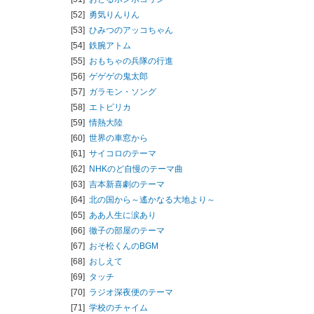
[52]
勇気りんりん
[53]
ひみつのアッコちゃん
[54]
鉄腕アトム
[55]
おもちゃの兵隊の行進
[56]
ゲゲゲの鬼太郎
[57]
ガラモン・ソング
[58]
エトピリカ
[59]
情熱大陸
[60]
世界の車窓から
[61]
サイコロのテーマ
[62]
NHKのど自慢のテーマ曲
[63]
吉本新喜劇のテーマ
[64]
北の国から～遙かなる大地より～
[65]
ああ人生に涙あり
[66]
徹子の部屋のテーマ
[67]
おそ松くんのBGM
[68]
おしえて
[69]
タッチ
[70]
ラジオ深夜便のテーマ
[71]
学校のチャイム