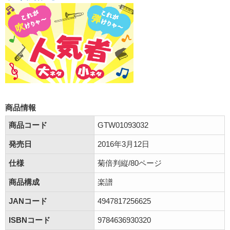
商品情報
商品コード
GTW01093032
発売日
2016年3月12日
仕様
菊倍判縦/80ページ
商品構成
楽譜
JANコード
4947817256625
ISBNコード
9784636930320