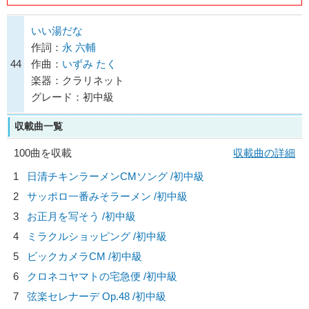
いい湯だな
作詞：
永 六輔
44
作曲：
いずみ たく
楽器：クラリネット
グレード：初中級
収載曲一覧
100曲を収載
収載曲の詳細
1
日清チキンラーメンCMソング /初中級
2
サッポロ一番みそラーメン /初中級
3
お正月を写そう /初中級
4
ミラクルショッピング /初中級
5
ビックカメラCM /初中級
6
クロネコヤマトの宅急便 /初中級
7
弦楽セレナーデ Op.48 /初中級