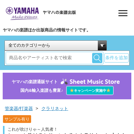
ヤマハの楽譜ほか出版商品の情報サイトです。
条件を追加
ヤマハの楽譜通販サイト
国内&輸入楽譜も豊富♪
★
★
キャンペーン実施中
管楽器/打楽器
>
クラリネット
サンプル有り
これが吹けりゃ～人気者！