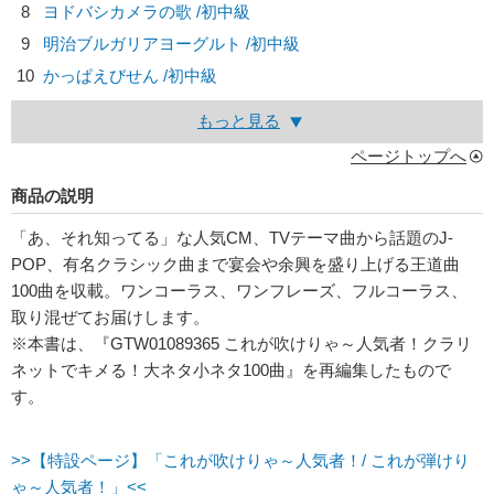
8
ヨドバシカメラの歌 /初中級
9
明治ブルガリアヨーグルト /初中級
10
かっぱえびせん /初中級
もっと見る
ページトップへ
商品の説明
「あ、それ知ってる」な人気CM、TVテーマ曲から話題のJ-
POP、有名クラシック曲まで宴会や余興を盛り上げる王道曲
100曲を収載。ワンコーラス、ワンフレーズ、フルコーラス、
取り混ぜてお届けします。
※本書は、『GTW01089365 これが吹けりゃ～人気者！クラリ
ネットでキメる！大ネタ小ネタ100曲』を再編集したもので
す。
>>【特設ページ】「これが吹けりゃ～人気者！/ これが弾けり
ゃ～人気者！」<<