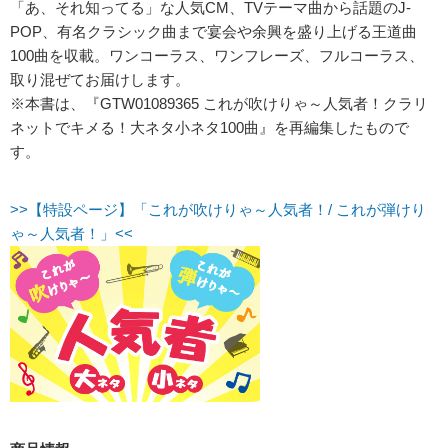
「あ、それ知ってる」な人気CM、TVテーマ曲から話題のJ-
POP、有名クラシック曲まで宴会や余興を盛り上げる王道曲
100曲を収載。ワンコーラス、ワンフレーズ、フルコーラス、
取り混ぜてお届けします。
※本書は、『GTW01089365 これが吹けりゃ～人気者！クラリ
ネットでキメる！大ネタ小ネタ100曲』を再編集したもので
す。
>>【特設ページ】「これが吹けりゃ～人気者！/ これが弾けり
ゃ～人気者！」<<