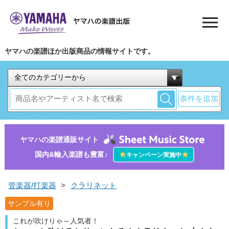
ヤマハの楽譜ほか出版商品の情報サイトです。
条件を追加
ヤマハの楽譜通販サイト
国内&輸入楽譜も豊富♪
★
★
キャンペーン実施中
管楽器/打楽器
>
クラリネット
サンプル有り
これが吹けりゃ～人気者！