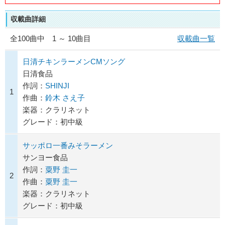
収載曲詳細
全
100
曲中 1 ～ 10曲目
収載曲一覧
日清チキンラーメンCMソング
日清食品
作詞：
SHINJI
1
作曲：
鈴木 さえ子
楽器：クラリネット
グレード：初中級
サッポロ一番みそラーメン
サンヨー食品
作詞：
粟野 圭一
2
作曲：
粟野 圭一
楽器：クラリネット
グレード：初中級