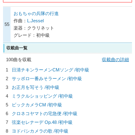
おもちゃの兵隊の行進
作曲：
L.Jessel
55
楽器：クラリネット
グレード：初中級
収載曲一覧
100曲を収載
収載曲の詳細
1
日清チキンラーメンCMソング /初中級
2
サッポロ一番みそラーメン /初中級
3
お正月を写そう /初中級
4
ミラクルショッピング /初中級
5
ビックカメラCM /初中級
6
クロネコヤマトの宅急便 /初中級
7
弦楽セレナーデ Op.48 /初中級
8
ヨドバシカメラの歌 /初中級