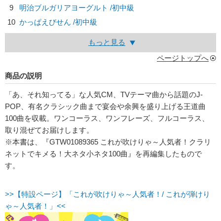
9
明治ブルガリアヨーグルト /初中級
10
かっぱえびせん /初中級
もっと見る
ページトップへ
商品の説明
「あ、それ知ってる」な人気CM、TVテーマ曲から話題のJ-
POP、有名クラシック曲まで宴会や余興を盛り上げる王道曲
100曲を収載。ワンコーラス、ワンフレーズ、フルコーラス、
取り混ぜてお届けします。
※本書は、『GTW01089365 これが吹けりゃ～人気者！クラリ
ネットでキメる！大ネタ小ネタ100曲』を再編集したもので
す。
>>【特設ページ】「これが吹けりゃ～人気者！/ これが弾けり
ゃ～人気者！」<<