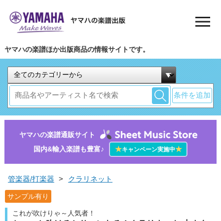
ヤマハの楽譜ほか出版商品の情報サイトです。
条件を追加
ヤマハの楽譜通販サイト
国内&輸入楽譜も豊富♪
★
★
キャンペーン実施中
管楽器/打楽器
>
クラリネット
サンプル有り
これが吹けりゃ～人気者！