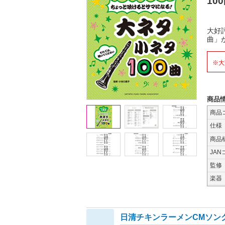
10
大好
曲」
※大
商品
商品
仕様
商品
JAN
監修
楽器
日清チキンラーメンCMソン