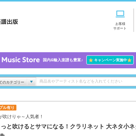
お客様
サポート
★
★
国内&輸入楽譜も豊富♪
キャンペーン実施中
てのカテゴリー
プル有り
が吹けりゃ～人気者！
ょっと吹けるとサマになる！クラリネット 大ネタ小ネ