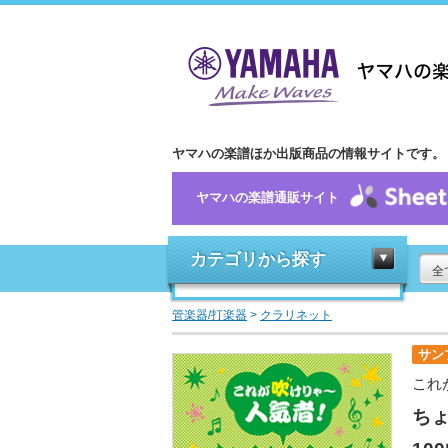
ヤマハの楽譜ほか出版商品の情報サイトです。
ヤマハの楽譜通販サイト
カテゴリから探す
全
管楽器/打楽器
>
クラリネット
サン
これ
ち