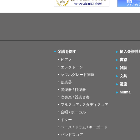
楽譜を探す
輸入楽譜特
ピアノ
書籍
エレクトーン
雑誌
ヤマハグレード関連
文具
弦楽器
講座
管楽器 / 打楽器
Muma
吹奏楽 / 器楽合奏
フルスコア / スタディスコア
合唱 / ボーカル
ギター
ベース / ドラム / キーボード
バンドスコア