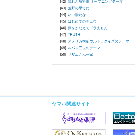
[42]
暴れん坊将軍 オープニングテーマ
[43]
荒野の果てに
[44]
いい湯だな
[45]
はじめてのチュウ
[46]
夢をかなえてドラえもん
[47]
TRUTH
[48]
アメリカ横断ウルトラクイズのテーマ
[49]
ルパン三世のテーマ
[50]
サザエさん一家
ヤマハ関連サイト