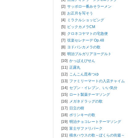
[2]
サッポロ一番みそラーメン
[3]
お正月を写そう
[4]
ミラクルショッピング
[5]
ビックカメラCM
[6]
クロネコヤマトの宅急便
[7]
弦楽セレナーデ Op.48
[8]
ヨドバシカメラの歌
[9]
明治ブルガリアヨーグルト
[10]
かっぱえびせん
[11]
正露丸
[12]
こんこん昆布つゆ
[13]
ファミリーマートの入店チャイム
[14]
セブン・イレブン、いい気分
[15]
ロート製薬テーマソング
[16]
メガネドラッグの歌
[17]
日立の樹
[18]
ポリンキーの歌
[19]
明治チョコレートテーマソング
[20]
富士サファリパーク
[21]
積水ハウスの歌～ぼくらの街篇～