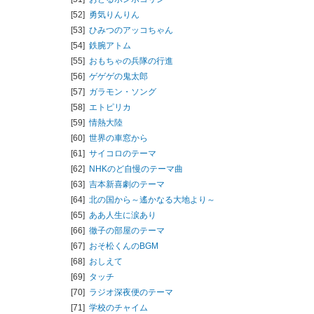
[52]
勇気りんりん
[53]
ひみつのアッコちゃん
[54]
鉄腕アトム
[55]
おもちゃの兵隊の行進
[56]
ゲゲゲの鬼太郎
[57]
ガラモン・ソング
[58]
エトピリカ
[59]
情熱大陸
[60]
世界の車窓から
[61]
サイコロのテーマ
[62]
NHKのど自慢のテーマ曲
[63]
吉本新喜劇のテーマ
[64]
北の国から～遙かなる大地より～
[65]
ああ人生に涙あり
[66]
徹子の部屋のテーマ
[67]
おそ松くんのBGM
[68]
おしえて
[69]
タッチ
[70]
ラジオ深夜便のテーマ
[71]
学校のチャイム