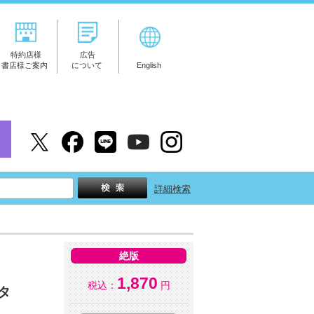
特約店様
広告
書店様ご案内
について
English
詳細検索
絶版
1,870
税込：
円
タ