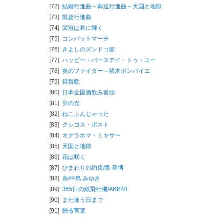
[72]
結婚行進曲～葬送行進曲～天国と地獄
[73]
凱旋行進曲
[74]
栄冠は君に輝く
[75]
コンバットマーチ
[76]
きよしのズンドコ節
[77]
ハッピー・バースデイ・トゥ・ユー
[78]
炎のファイター～猪木ボンバイエ
[79]
得賞歌
[80]
日本全国酒飲み音頭
[81]
蛍の光
[82]
ねこふんじゃった
[83]
クシコス・ポスト
[84]
オクラホマ・ミキサー
[85]
天国と地獄
[86]
花は咲く
[87]
ひまわりの約束/
秦 基博
[88]
糸/
中島 みゆき
[89]
365日の紙飛行機/
AKB48
[90]
また逢う日まで
[91]
贈る言葉