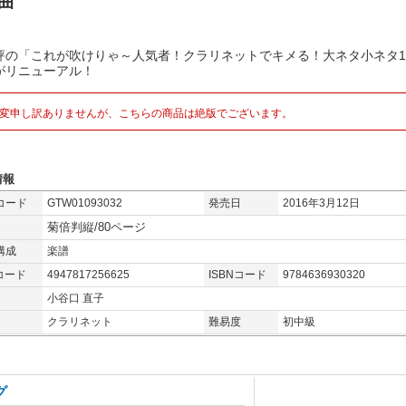
0曲
評の「これが吹けりゃ～人気者！クラリネットでキメる！大ネタ小ネタ1
がリニューアル！
変申し訳ありませんが、こちらの商品は絶版でございます。
情報
コード
GTW01093032
発売日
2016年3月12日
菊倍判縦/80ページ
構成
楽譜
コード
4947817256625
ISBNコード
9784636930320
小谷口 直子
クラリネット
難易度
初中級
グ