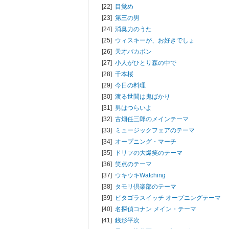
[22]
目覚め
[23]
第三の男
[24]
消臭力のうた
[25]
ウィスキーが、お好きでしょ
[26]
天才バカボン
[27]
小人がひとり森の中で
[28]
千本桜
[29]
今日の料理
[30]
渡る世間は鬼ばかり
[31]
男はつらいよ
[32]
古畑任三郎のメインテーマ
[33]
ミュージックフェアのテーマ
[34]
オープニング・マーチ
[35]
ドリフの大爆笑のテーマ
[36]
笑点のテーマ
[37]
ウキウキWatching
[38]
タモリ倶楽部のテーマ
[39]
ピタゴラスイッチ オープニングテーマ
[40]
名探偵コナン メイン・テーマ
[41]
銭形平次