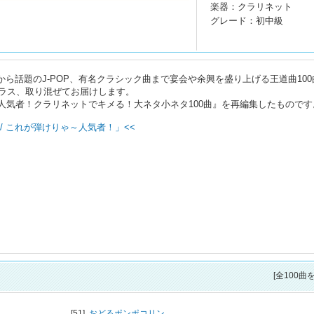
楽器：クラリネット
グレード：初中級
から話題のJ-POP、有名クラシック曲まで宴会や余興を盛り上げる王道曲100
ラス、取り混ぜてお届けします。
りゃ～人気者！クラリネットでキメる！大ネタ小ネタ100曲』を再編集したものです
/ これが弾けりゃ～人気者！」<<
[全100曲
[51]
おどるポンポコリン