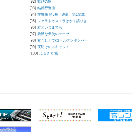
[92]
歓びの歌
[93]
結婚行進曲
[94]
交響曲 第5番「運命」第1楽章
[95]
ツァラトゥストラはかく語りき
[96]
君といつまでも
[97]
残酷な天使のテーゼ
[98]
女々しくて/
ゴールデンボンバー
[99]
夜明けのスキャット
[100]
ふるさと/
嵐