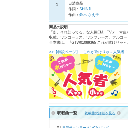
日清食品
1
作詞：
SHINJI
作曲：
鈴木 さえ子
商品の説明
「あ、それ知ってる」な人気CM、TVテーマ曲
収載。ワンコーラス、ワンフレーズ、フルコー
※本書は、『GTW01089365 これが吹け
>>【特設ページ】「これが吹けりゃ～人気者！
収載曲一覧
収載曲の詳細を見る
[1]
日清チキンラーメンCMソング