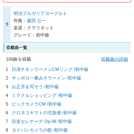
明治ブルガリアヨーグルト
作曲：
森田 公一
9
楽器：クラリネット
グレード：初中級
収載曲一覧
100曲を収載
収載曲の詳細
1
日清チキンラーメンCMソング /初中級
2
サッポロ一番みそラーメン /初中級
3
お正月を写そう /初中級
4
ミラクルショッピング /初中級
5
ビックカメラCM /初中級
6
クロネコヤマトの宅急便 /初中級
7
弦楽セレナーデ Op.48 /初中級
8
ヨドバシカメラの歌 /初中級