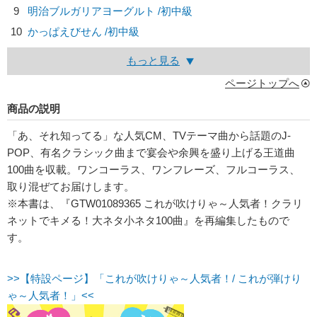
9
明治ブルガリアヨーグルト /初中級
10
かっぱえびせん /初中級
もっと見る
ページトップへ
商品の説明
「あ、それ知ってる」な人気CM、TVテーマ曲から話題のJ-
POP、有名クラシック曲まで宴会や余興を盛り上げる王道曲
100曲を収載。ワンコーラス、ワンフレーズ、フルコーラス、
取り混ぜてお届けします。
※本書は、『GTW01089365 これが吹けりゃ～人気者！クラリ
ネットでキメる！大ネタ小ネタ100曲』を再編集したもので
す。
>>【特設ページ】「これが吹けりゃ～人気者！/ これが弾けり
ゃ～人気者！」<<