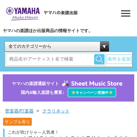
ヤマハの楽譜ほか出版商品の情報サイトです。
条件を追加
ヤマハの楽譜通販サイト
国内&輸入楽譜も豊富♪
★
★
キャンペーン実施中
管楽器/打楽器
>
クラリネット
サンプル有り
これが吹けりゃ～人気者！