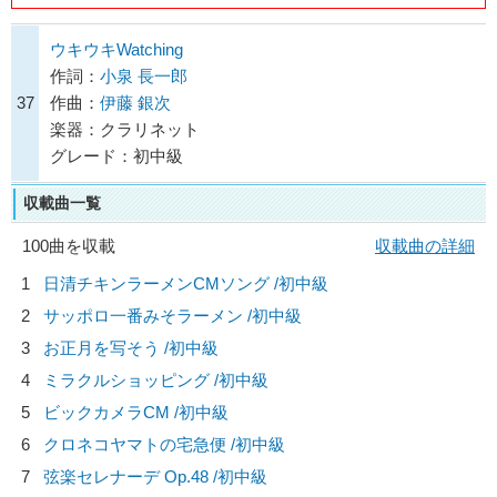
ウキウキWatching
作詞：
小泉 長一郎
37
作曲：
伊藤 銀次
楽器：クラリネット
グレード：初中級
収載曲一覧
100曲を収載
収載曲の詳細
1
日清チキンラーメンCMソング /初中級
2
サッポロ一番みそラーメン /初中級
3
お正月を写そう /初中級
4
ミラクルショッピング /初中級
5
ビックカメラCM /初中級
6
クロネコヤマトの宅急便 /初中級
7
弦楽セレナーデ Op.48 /初中級