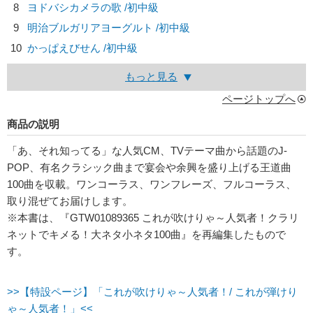
8
ヨドバシカメラの歌 /初中級
9
明治ブルガリアヨーグルト /初中級
10
かっぱえびせん /初中級
もっと見る
ページトップへ
商品の説明
「あ、それ知ってる」な人気CM、TVテーマ曲から話題のJ-
POP、有名クラシック曲まで宴会や余興を盛り上げる王道曲
100曲を収載。ワンコーラス、ワンフレーズ、フルコーラス、
取り混ぜてお届けします。
※本書は、『GTW01089365 これが吹けりゃ～人気者！クラリ
ネットでキメる！大ネタ小ネタ100曲』を再編集したもので
す。
>>【特設ページ】「これが吹けりゃ～人気者！/ これが弾けり
ゃ～人気者！」<<