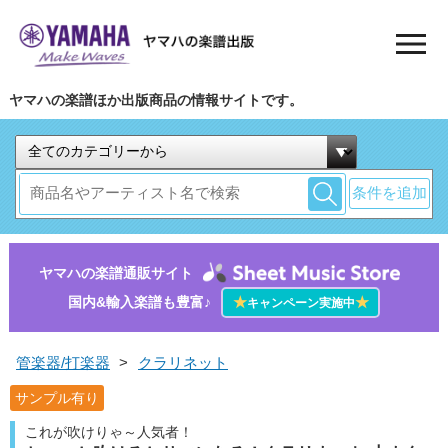
ヤマハの楽譜ほか出版商品の情報サイトです。
条件を追加
ヤマハの楽譜通販サイト
国内&輸入楽譜も豊富♪
★
★
キャンペーン実施中
管楽器/打楽器
>
クラリネット
サンプル有り
これが吹けりゃ～人気者！