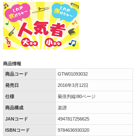
商品情報
商品コード
GTW01093032
発売日
2016年3月12日
仕様
菊倍判縦/80ページ
商品構成
楽譜
JANコード
4947817256625
ISBNコード
9784636930320