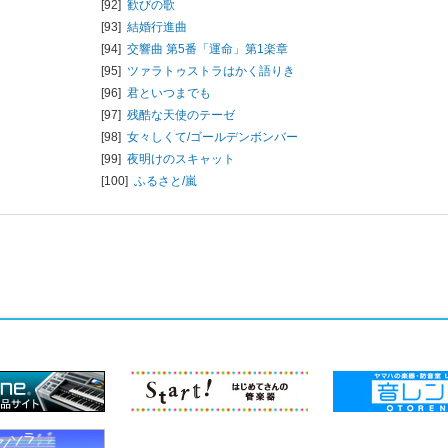
[92]
歓びの歌
[93]
結婚行進曲
[94]
交響曲 第5番「運命」第1楽章
[95]
ツァラトゥストラはかく語りき
[96]
君といつまでも
[97]
残酷な天使のテーゼ
[98]
女々しくて/
ゴールデンボンバー
[99]
夜明けのスキャット
[100]
ふるさと/
嵐