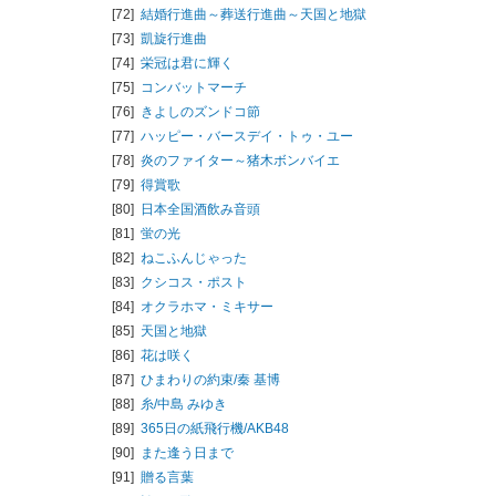
[72]
結婚行進曲～葬送行進曲～天国と地獄
[73]
凱旋行進曲
[74]
栄冠は君に輝く
[75]
コンバットマーチ
[76]
きよしのズンドコ節
[77]
ハッピー・バースデイ・トゥ・ユー
[78]
炎のファイター～猪木ボンバイエ
[79]
得賞歌
[80]
日本全国酒飲み音頭
[81]
蛍の光
[82]
ねこふんじゃった
[83]
クシコス・ポスト
[84]
オクラホマ・ミキサー
[85]
天国と地獄
[86]
花は咲く
[87]
ひまわりの約束/
秦 基博
[88]
糸/
中島 みゆき
[89]
365日の紙飛行機/
AKB48
[90]
また逢う日まで
[91]
贈る言葉