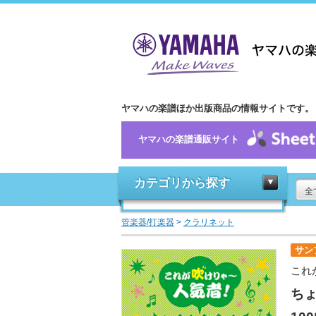
ヤマハの楽譜ほか出版商品の情報サイトです。
ヤマハの楽譜通販サイト
カテゴリから探す
全
管楽器/打楽器
>
クラリネット
サン
これ
ち