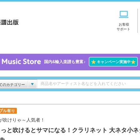
お客様
サポート
★
★
国内&輸入楽譜も豊富♪
キャンペーン実施中
てのカテゴリー
プル有り
が吹けりゃ～人気者！
ょっと吹けるとサマになる！クラリネット 大ネタ小ネ