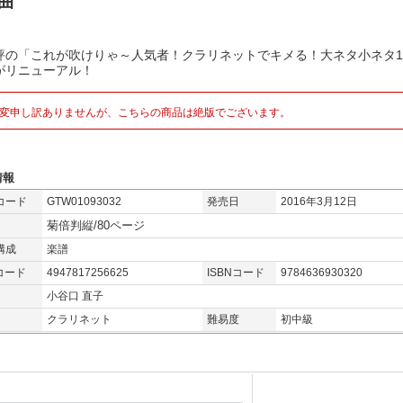
0曲
評の「これが吹けりゃ～人気者！クラリネットでキメる！大ネタ小ネタ1
がリニューアル！
変申し訳ありませんが、こちらの商品は絶版でございます。
情報
コード
GTW01093032
発売日
2016年3月12日
菊倍判縦/80ページ
構成
楽譜
コード
4947817256625
ISBNコード
9784636930320
小谷口 直子
クラリネット
難易度
初中級