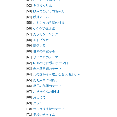
[52]
勇気りんりん
[53]
ひみつのアッコちゃん
[54]
鉄腕アトム
[55]
おもちゃの兵隊の行進
[56]
ゲゲゲの鬼太郎
[57]
ガラモン・ソング
[58]
エトピリカ
[59]
情熱大陸
[60]
世界の車窓から
[61]
サイコロのテーマ
[62]
NHKのど自慢のテーマ曲
[63]
吉本新喜劇のテーマ
[64]
北の国から～遙かなる大地より～
[65]
ああ人生に涙あり
[66]
徹子の部屋のテーマ
[67]
おそ松くんのBGM
[68]
おしえて
[69]
タッチ
[70]
ラジオ深夜便のテーマ
[71]
学校のチャイム