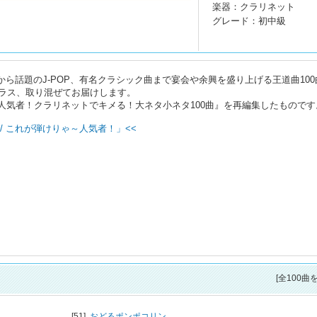
楽器：クラリネット
グレード：初中級
から話題のJ-POP、有名クラシック曲まで宴会や余興を盛り上げる王道曲100
ラス、取り混ぜてお届けします。
りゃ～人気者！クラリネットでキメる！大ネタ小ネタ100曲』を再編集したものです
/ これが弾けりゃ～人気者！」<<
[全100曲
[51]
おどるポンポコリン