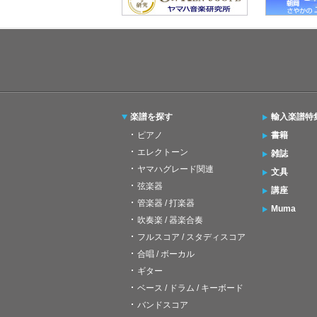
楽譜を探す
輸入楽譜特
ピアノ
書籍
エレクトーン
雑誌
ヤマハグレード関連
文具
弦楽器
講座
管楽器 / 打楽器
Muma
吹奏楽 / 器楽合奏
フルスコア / スタディスコア
合唱 / ボーカル
ギター
ベース / ドラム / キーボード
バンドスコア