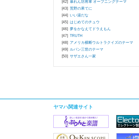
[42]
暴れん坊将軍 オープニングテーマ
[43]
荒野の果てに
[44]
いい湯だな
[45]
はじめてのチュウ
[46]
夢をかなえてドラえもん
[47]
TRUTH
[48]
アメリカ横断ウルトラクイズのテーマ
[49]
ルパン三世のテーマ
[50]
サザエさん一家
ヤマハ関連サイト