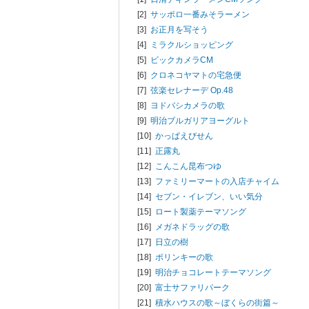
[2]
サッポロ一番みそラーメン
[3]
お正月を写そう
[4]
ミラクルショッピング
[5]
ビックカメラCM
[6]
クロネコヤマトの宅急便
[7]
弦楽セレナーデ Op.48
[8]
ヨドバシカメラの歌
[9]
明治ブルガリアヨーグルト
[10]
かっぱえびせん
[11]
正露丸
[12]
こんこん昆布つゆ
[13]
ファミリーマートの入店チャイム
[14]
セブン・イレブン、いい気分
[15]
ロート製薬テーマソング
[16]
メガネドラッグの歌
[17]
日立の樹
[18]
ポリンキーの歌
[19]
明治チョコレートテーマソング
[20]
富士サファリパーク
[21]
積水ハウスの歌～ぼくらの街篇～