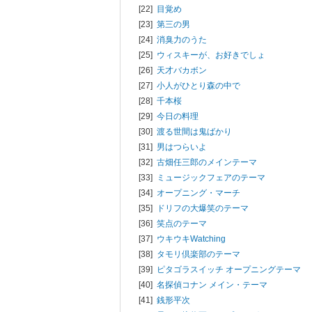
[22]
目覚め
[23]
第三の男
[24]
消臭力のうた
[25]
ウィスキーが、お好きでしょ
[26]
天才バカボン
[27]
小人がひとり森の中で
[28]
千本桜
[29]
今日の料理
[30]
渡る世間は鬼ばかり
[31]
男はつらいよ
[32]
古畑任三郎のメインテーマ
[33]
ミュージックフェアのテーマ
[34]
オープニング・マーチ
[35]
ドリフの大爆笑のテーマ
[36]
笑点のテーマ
[37]
ウキウキWatching
[38]
タモリ倶楽部のテーマ
[39]
ピタゴラスイッチ オープニングテーマ
[40]
名探偵コナン メイン・テーマ
[41]
銭形平次