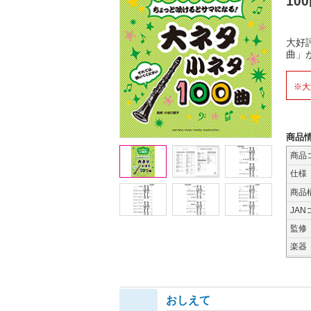
10
大好
曲」
※大
商品
商品
仕様
商品
JAN
監修
楽器
おしえて