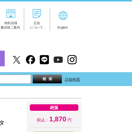
特約店様
広告
書店様ご案内
について
English
詳細検索
絶版
1,870
税込：
円
タ