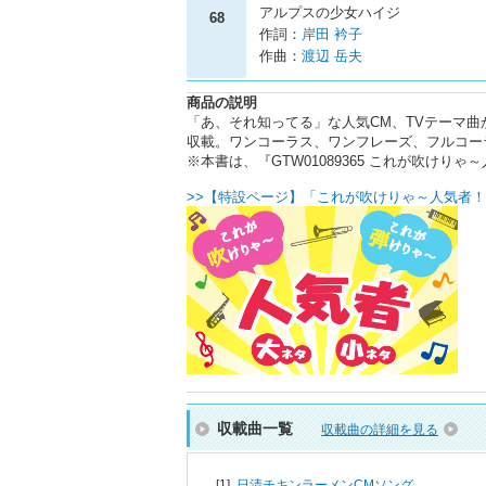
アルプスの少女ハイジ
68
作詞：
岸田 衿子
作曲：
渡辺 岳夫
商品の説明
「あ、それ知ってる」な人気CM、TVテーマ曲
収載。ワンコーラス、ワンフレーズ、フルコー
※本書は、『GTW01089365 これが吹け
>>【特設ページ】「これが吹けりゃ～人気者！
収載曲一覧
収載曲の詳細を見る
[1]
日清チキンラーメンCMソング