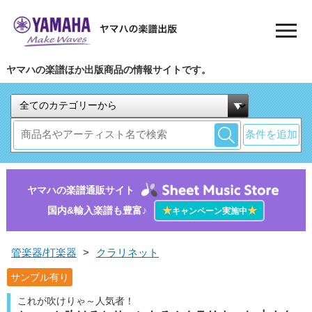
ヤマハの楽譜ほか出版商品の情報サイトです。
条件を追加
ヤマハの楽譜通販サイト
国内&輸入楽譜も豊富♪
★
★
キャンペーン実施中
管楽器/打楽器
>
クラリネット
サンプル有り
これが吹けりゃ～人気者！