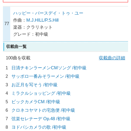
ハッピー・バースデイ・トゥ・ユー
作曲：
M.J.HILL/P.S.Hill
77
楽器：クラリネット
グレード：初中級
収載曲一覧
100曲を収載
収載曲の詳細
1
日清チキンラーメンCMソング /初中級
2
サッポロ一番みそラーメン /初中級
3
お正月を写そう /初中級
4
ミラクルショッピング /初中級
5
ビックカメラCM /初中級
6
クロネコヤマトの宅急便 /初中級
7
弦楽セレナーデ Op.48 /初中級
8
ヨドバシカメラの歌 /初中級